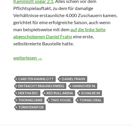
Kammlott sogar 2:1
. Alles schien vor dem
Pflichtspielauftakt, zu dem für damalige
Verhältnisse erstaunliche 4.000 Zuschauern kamen,
gerichtet für eine erfolgreiche Saison, auch wenn
man beispielsweise mit dem
auf die linke Seite
abgeschobenen Daniel Frahn
eine erste,
selbstkreierte Baustelle hatte.
Throwback KW 29 bis 34
weiterlesen
→
CARSTEN KAMMLOTT
DANIEL FRAHN
EINTRACHT BRAUNSCHWEIG
HANNOVER 96
HERTHA BSC
RED BULL ARENA
SCHALKE 04
THOMAS LINKE
TINO VOGEL
TOMAS ORAL
TÜRKIYEMSPOR