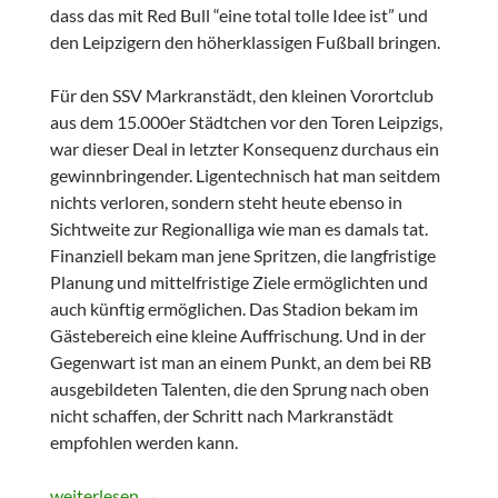
dass das mit Red Bull “eine total tolle Idee ist” und
den Leipzigern den höherklassigen Fußball bringen.
Für den SSV Markranstädt, den kleinen Vorortclub
aus dem 15.000er Städtchen vor den Toren Leipzigs,
war dieser Deal in letzter Konsequenz durchaus ein
gewinnbringender. Ligentechnisch hat man seitdem
nichts verloren, sondern steht heute ebenso in
Sichtweite zur Regionalliga wie man es damals tat.
Finanziell bekam man jene Spritzen, die langfristige
Planung und mittelfristige Ziele ermöglichten und
auch künftig ermöglichen. Das Stadion bekam im
Gästebereich eine kleine Auffrischung. Und in der
Gegenwart ist man an einem Punkt, an dem bei RB
ausgebildeten Talenten, die den Sprung nach oben
nicht schaffen, der Schritt nach Markranstädt
empfohlen werden kann.
Früher wars auch irgendwie VI
weiterlesen
→