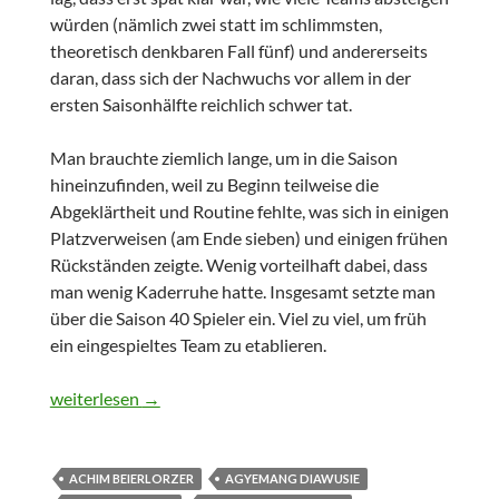
würden (nämlich zwei statt im schlimmsten,
theoretisch denkbaren Fall fünf) und andererseits
daran, dass sich der Nachwuchs vor allem in der
ersten Saisonhälfte reichlich schwer tat.
Man brauchte ziemlich lange, um in die Saison
hineinzufinden, weil zu Beginn teilweise die
Abgeklärtheit und Routine fehlte, was sich in einigen
Platzverweisen (am Ende sieben) und einigen frühen
Rückständen zeigte. Wenig vorteilhaft dabei, dass
man wenig Kaderruhe hatte. Insgesamt setzte man
über die Saison 40 Spieler ein. Viel zu viel, um früh
ein eingespieltes Team zu etablieren.
Wieder mal ein Vogel-Abschied – RB Leipzigs Nachwuchss
weiterlesen
→
ACHIM BEIERLORZER
AGYEMANG DIAWUSIE