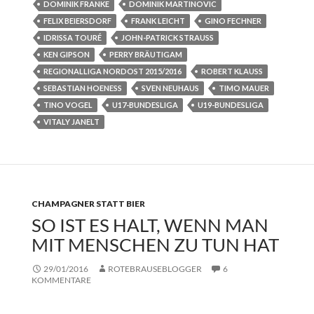
DOMINIK FRANKE
DOMINIK MARTINOVIC
FELIX BEIERSDORF
FRANK LEICHT
GINO FECHNER
IDRISSA TOURÉ
JOHN-PATRICK STRAUSS
KEN GIPSON
PERRY BRÄUTIGAM
REGIONALLIGA NORDOST 2015/2016
ROBERT KLAUSS
SEBASTIAN HOENESS
SVEN NEUHAUS
TIMO MAUER
TINO VOGEL
U17-BUNDESLIGA
U19-BUNDESLIGA
VITALY JANELT
CHAMPAGNER STATT BIER
SO IST ES HALT, WENN MAN
MIT MENSCHEN ZU TUN HAT
29/01/2016
ROTEBRAUSEBLOGGER
6
KOMMENTARE