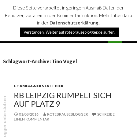
Diese Seite verarbeitet in geringem Ausmaß Daten der
Benutzer, vor allem in der Kommentarfunktion. Mehr Infos dazu
in der
Datenschutzerklärung.
.
Suchen
Verstanden. Weiter auf rotebrauseblogger.de surfen.
rotebrauseblogger
SPRINGE
PRIMÄR
ZUM
MENÜ
INHALT
Schlagwort-Archive: Tino Vogel
CHAMPAGNER STATT BIER
RB LEIPZIG RUMPELT SICH
rotebrauseblogger unterstützen
AUF PLATZ 9
01/08/2016
ROTEBRAUSEBLOGGER
SCHREIBE
EINEN KOMMENTAR