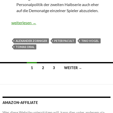
Personalpolitik der zweiten Halbserie auch eher
auf die Demonatge einzelner Spieler abzuzielen.
Versprechungen
weiterlesen
→
ALEXANDER ZORNIGER
PETER PACULT
TINO VOGEL
TOMAS ORAL
Beitrags-
1
2
3
WEITER →
Navigation
AMAZON-AFFILIATE
Wer diese Website unterstützen will, kann dies unter anderem via