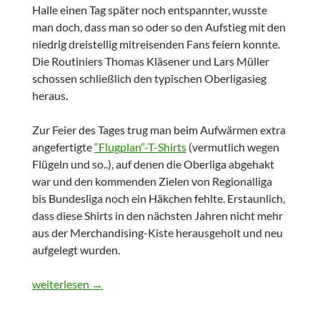
Halle einen Tag später noch entspannter, wusste
man doch, dass man so oder so den Aufstieg mit den
niedrig dreistellig mitreisenden Fans feiern konnte.
Die Routiniers Thomas Kläsener und Lars Müller
schossen schließlich den typischen Oberligasieg
heraus.
Zur Feier des Tages trug man beim Aufwärmen extra
angefertigte
“Flugplan”-T-Shirts
(vermutlich wegen
Flügeln und so..), auf denen die Oberliga abgehakt
war und den kommenden Zielen von Regionalliga
bis Bundesliga noch ein Häkchen fehlte. Erstaunlich,
dass diese Shirts in den nächsten Jahren nicht mehr
aus der Merchandising-Kiste herausgeholt und neu
aufgelegt wurden.
Throwback KW 17
weiterlesen
→