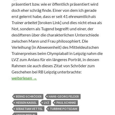
präsentiert bzw. wie er öffentlich präsentiert wird
doch eher schräg finde. Einer von dem ich gerade
erst gelernt habe, dass er seit 41
ehrenamtlich als
Trainer arbeitet
[broken Link] und dies nicht etwa als
Not, sondern als Tugend begreift und einer, der
desöfteren über die charakterlichen Unterschiede
zwischen Mann und Frau philosophiert. Die
Verleihung (in Abwesenheit) des Mitteldeutschen
Trainerpreises beim Olympiaball in Leipzig nahm die
LVZ zum Anlass für ein längeres Porträt, in dessen
Rahmen sie auch dieses Zitat von Schröder zum
Geschehen bei RB Leipzig unterbrachte:
Wochen(end)splitter
weiterlesen
→
BERND SCHRÖDER
HANS-GEORG FELDER
HESSEN KASSEL
LVZ
PAUL SCHINKE
SEBASTIAN VETTEL
TURBINE POTSDAM
UNION BERLIN