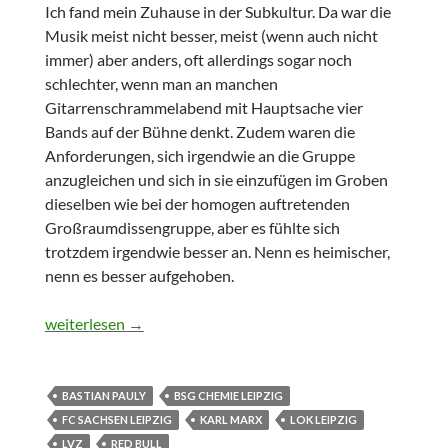
Ich fand mein Zuhause in der Subkultur. Da war die
Musik meist nicht besser, meist (wenn auch nicht
immer) aber anders, oft allerdings sogar noch
schlechter, wenn man an manchen
Gitarrenschrammelabend mit Hauptsache vier
Bands auf der Bühne denkt. Zudem waren die
Anforderungen, sich irgendwie an die Gruppe
anzugleichen und sich in sie einzufügen im Groben
dieselben wie bei der homogen auftretenden
Großraumdissengruppe, aber es fühlte sich
trotzdem irgendwie besser an. Nenn es heimischer,
nenn es besser aufgehoben.
Zwischen Eckkneipe und Großraumdisse
weiterlesen
→
BASTIAN PAULY
BSG CHEMIE LEIPZIG
FC SACHSEN LEIPZIG
KARL MARX
LOK LEIPZIG
LVZ
RED BULL