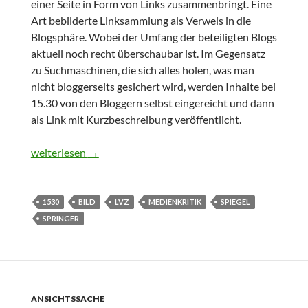
einer Seite in Form von Links zusammenbringt. Eine
Art bebilderte Linksammlung als Verweis in die
Blogsphäre. Wobei der Umfang der beteiligten Blogs
aktuell noch recht überschaubar ist. Im Gegensatz
zu Suchmaschinen, die sich alles holen, was man
nicht bloggerseits gesichert wird, werden Inhalte bei
15.30 von den Bloggern selbst eingereicht und dann
als Link mit Kurzbeschreibung veröffentlicht.
Versuch über die instrumentelle Bloggervernunft
weiterlesen
→
1530
BILD
LVZ
MEDIENKRITIK
SPIEGEL
SPRINGER
ANSICHTSSACHE