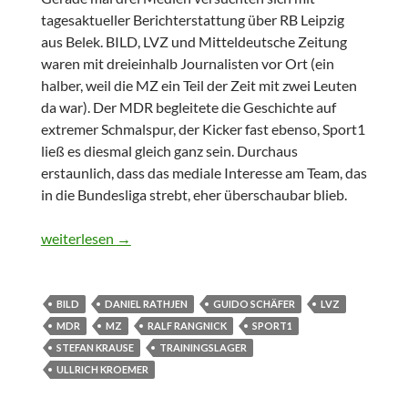
tagesaktueller Berichterstattung über RB Leipzig
aus Belek. BILD, LVZ und Mitteldeutsche Zeitung
waren mit dreieinhalb Journalisten vor Ort (ein
halber, weil die MZ ein Teil der Zeit mit zwei Leuten
da war). Der MDR begleitete die Geschichte auf
extremer Schmalspur, der Kicker fast ebenso, Sport1
ließ es diesmal gleich ganz sein. Durchaus
erstaunlich, dass das mediale Interesse am Team, das
in die Bundesliga strebt, eher überschaubar blieb.
Fragmente zu einem Trainingslager zwischen Liveticker und
weiterlesen
→
BILD
DANIEL RATHJEN
GUIDO SCHÄFER
LVZ
MDR
MZ
RALF RANGNICK
SPORT1
STEFAN KRAUSE
TRAININGSLAGER
ULLRICH KROEMER