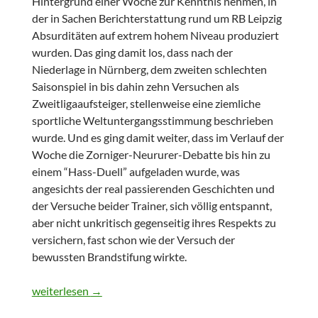
Hintergrund einer Woche zur Kenntnis nehmen, in
der in Sachen Berichterstattung rund um RB Leipzig
Absurditäten auf extrem hohem Niveau produziert
wurden. Das ging damit los, dass nach der
Niederlage in Nürnberg, dem zweiten schlechten
Saisonspiel in bis dahin zehn Versuchen als
Zweitligaaufsteiger, stellenweise eine ziemliche
sportliche Weltuntergangsstimmung beschrieben
wurde. Und es ging damit weiter, dass im Verlauf der
Woche die Zorniger-Neururer-Debatte bis hin zu
einem “Hass-Duell” aufgeladen wurde, was
angesichts der real passierenden Geschichten und
der Versuche beider Trainer, sich völlig entspannt,
aber nicht unkritisch gegenseitig ihres Respekts zu
versichern, fast schon wie der Versuch der
bewussten Brandstifung wirkte.
Zur Rolle des lokalen Sportjournalismus rund um RB Leipzi
weiterlesen
→