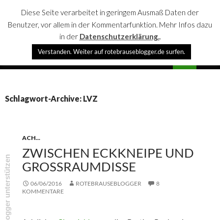
Diese Seite verarbeitet in geringem Ausmaß Daten der
Benutzer, vor allem in der Kommentarfunktion. Mehr Infos dazu
in der
Datenschutzerklärung.
.
Suchen
Verstanden. Weiter auf rotebrauseblogger.de surfen.
rotebrauseblogger
SPRINGE
PRIMÄR
ZUM
MENÜ
INHALT
Schlagwort-Archive: LVZ
ACH...
ZWISCHEN ECKKNEIPE UND
rotebrauseblogger unterstützen
GROSSRAUMDISSE
06/06/2016
ROTEBRAUSEBLOGGER
8
KOMMENTARE