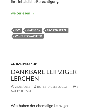
ihre inhaltliche Berechtigung.
Von Buzzern und anderen Grausamkeiten
weiterlesen
→
LVZ
MADSACK
SPORTBUZZER
WINFRIED WÄCHTER
ANSICHTSSACHE
DANKBARE LEIPZIGER
LERCHEN
28/01/2013
ROTEBRAUSEBLOGGER
3
KOMMENTARE
Was haben der ehemalige Leipziger