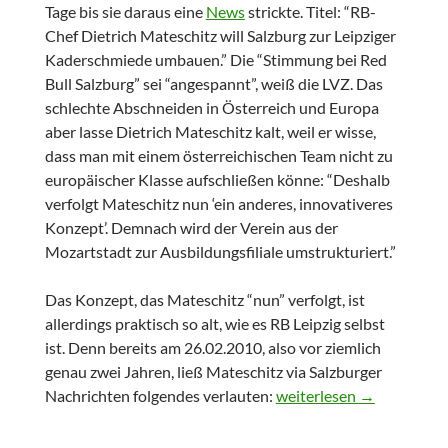
Tage bis sie daraus eine
News
strickte. Titel: “RB-
Chef Dietrich Mateschitz will Salzburg zur Leipziger
Kaderschmiede umbauen.” Die “Stimmung bei Red
Bull Salzburg” sei “angespannt”, weiß die LVZ. Das
schlechte Abschneiden in Österreich und Europa
aber lasse Dietrich Mateschitz kalt, weil er wisse,
dass man mit einem österreichischen Team nicht zu
europäischer Klasse aufschließen könne: “Deshalb
verfolgt Mateschitz nun ‘ein anderes, innovativeres
Konzept’. Demnach wird der Verein aus der
Mozartstadt zur Ausbildungsfiliale umstrukturiert.”
Das Konzept, das Mateschitz “nun” verfolgt, ist
allerdings praktisch so alt, wie es RB Leipzig selbst
ist. Denn bereits am 26.02.2010, also vor ziemlich
genau zwei Jahren, ließ Mateschitz via Salzburger
Neue Konzepte als alte 
Nachrichten folgendes verlauten:
weiterlesen
→