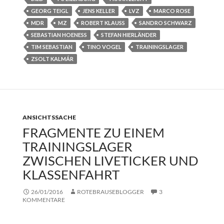
GEORG TEIGL
JENS KELLER
LVZ
MARCO ROSE
MDR
MZ
ROBERT KLAUSS
SANDRO SCHWARZ
SEBASTIAN HOENESS
STEFAN HIERLÄNDER
TIM SEBASTIAN
TINO VOGEL
TRAININGSLAGER
ZSOLT KALMÁR
ANSICHTSSACHE
FRAGMENTE ZU EINEM
TRAININGSLAGER
ZWISCHEN LIVETICKER UND
KLASSENFAHRT
26/01/2016
ROTEBRAUSEBLOGGER
3
KOMMENTARE