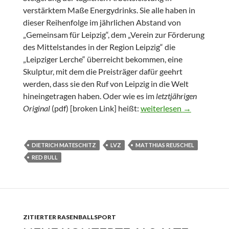
verstärktem Maße Energydrinks. Sie alle haben in
dieser Reihenfolge im jährlichen Abstand von
„Gemeinsam für Leipzig“, dem „Verein zur Förderung
des Mittelstandes in der Region Leipzig“ die
„Leipziger Lerche“ überreicht bekommen, eine
Skulptur, mit dem die Preisträger dafür geehrt
werden, dass sie den Ruf von Leipzig in die Welt
hineingetragen haben. Oder wie es im
letztjährigen
Dankbare Leipziger Lerc
Original
(pdf) [broken Link] heißt:
weiterlesen
→
DIETRICH MATESCHITZ
LVZ
MATTHIAS REUSCHEL
RED BULL
ZITIERTER RASENBALLSPORT