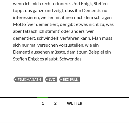
wenn ich mich recht erinnere. Und Enigk, Steffen
toppt das ganze und zeigt, dass ihn Dementis nur
interessieren, weil er mit ihnen nach dem schrägen
Motto ‘wer dementiert, der gibt etwas nicht zu, was
aber tatsächlich stimmt’ oder anders ‘wer
dementiert, schwindelt’ verfahren kann. Man muss
sich nur mal versuchen vorzustellen, wie ein
Dementi aussehen müsste, damit zum Beispiel ein
Steffen Enigk es glaubt. Schwer das.
FELIX MAGATH
LVZ
RED BULL
Beitrags-
1
2
WEITER →
Navigation