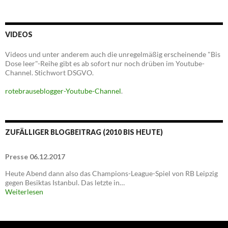
VIDEOS
Videos und unter anderem auch die unregelmäßig erscheinende "Bis
Dose leer"-Reihe gibt es ab sofort nur noch drüben im Youtube-
Channel. Stichwort DSGVO.
rotebrauseblogger-Youtube-Channel
.
ZUFÄLLIGER BLOGBEITRAG (2010 BIS HEUTE)
Presse 06.12.2017
Heute Abend dann also das Champions-League-Spiel von RB Leipzig
gegen Besiktas Istanbul. Das letzte in…
Weiterlesen