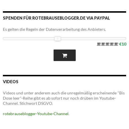
SPENDEN FÜR ROTEBRAUSEBLOGGER.DE VIA PAYPAL
Es gelten die Regeln der Datenverarbeitung des Anbieters.
€10
VIDEOS
Videos und unter anderem auch die unregelmäßig erscheinende "Bis
Dose leer"-Reihe gibt es ab sofort nur noch drüben im Youtube-
Channel. Stichwort DSGVO.
rotebrauseblogger-Youtube-Channel
.