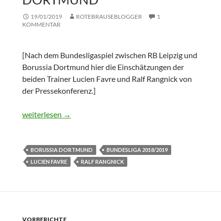
19/01/2019
ROTEBRAUSEBLOGGER
1
KOMMENTAR
[Nach dem Bundesligaspiel zwischen RB Leipzig und
Borussia Dortmund hier die Einschätzungen der
beiden Trainer Lucien Favre und Ralf Rangnick von
der Pressekonferenz.]
Pressekonferenz: RB Leipzig vs. Borussia Dortmund
weiterlesen
→
BORUSSIA DORTMUND
BUNDESLIGA 2018/2019
LUCIEN FAVRE
RALF RANGNICK
VORBERICHTE