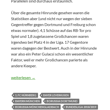
Parallelen sind durchaus erstaunlich.
Über die gesamte Hinrunde gesehen waren die
Statistiken aber (und nicht nur wegen der sieben
Gegentreffer gegen Dortmund und Freiburg schon
etwas normaler). 4,1 Schüsse auf das RB-Tor pro
Spiel und 1,8 zugelassene Großchancen waren
irgendwo bei Platz 4 in der Liga. 17 Gegentore
waren dagegen der Bestwert. Auch in der Hinrunde
war also ein Peter Gulacsi schon ein wesentlicher
Faktor, weil er mehr Großchancen parierte als
andere Keeper.
Noch mal verbesserte Statik
weiterlesen
→
1. FC NÜRNBERG
BAYER LEVERKUSEN
BAYERN MÜNCHEN
BORUSSIA DORTMUND
BORUSSIA MÖNCHENGLADBACH
BUNDESLIGA 2018/2019