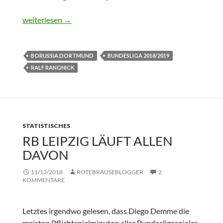
Personell und taktisch ausbalanciertes Team
weiterlesen
→
BORUSSIA DORTMUND
BUNDESLIGA 2018/2019
RALF RANGNICK
STATISTISCHES
RB LEIPZIG LÄUFT ALLEN
DAVON
11/12/2018
ROTEBRAUSEBLOGGER
2
KOMMENTARE
Letztes irgendwo gelesen, dass Diego Demme die
meisten Pflichtspielminuten aller Bundesligaspieler