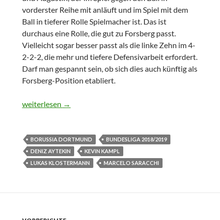
vorderster Reihe mit anläuft und im Spiel mit dem
Ball in tieferer Rolle Spielmacher ist. Das ist
durchaus eine Rolle, die gut zu Forsberg passt.
Vielleicht sogar besser passt als die linke Zehn im 4-
2-2-2, die mehr und tiefere Defensivarbeit erfordert.
Darf man gespannt sein, ob sich dies auch künftig als
Forsberg-Position etabliert.
Bundesliga: Borussia Dortmund vs. RB Leipzig 4:1
weiterlesen
→
BORUSSIA DORTMUND
BUNDESLIGA 2018/2019
DENIZ AYTEKIN
KEVIN KAMPL
LUKAS KLOSTERMANN
MARCELO SARACCHI