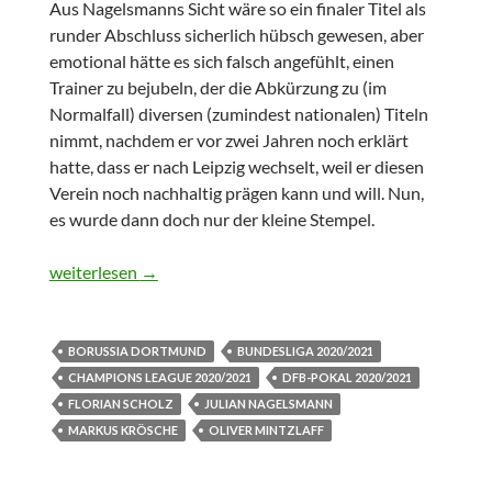
Aus Nagelsmanns Sicht wäre so ein finaler Titel als
runder Abschluss sicherlich hübsch gewesen, aber
emotional hätte es sich falsch angefühlt, einen
Trainer zu bejubeln, der die Abkürzung zu (im
Normalfall) diversen (zumindest nationalen) Titeln
nimmt, nachdem er vor zwei Jahren noch erklärt
hatte, dass er nach Leipzig wechselt, weil er diesen
Verein noch nachhaltig prägen kann und will. Nun,
es wurde dann doch nur der kleine Stempel.
The Unvollendet One
weiterlesen
→
BORUSSIA DORTMUND
BUNDESLIGA 2020/2021
CHAMPIONS LEAGUE 2020/2021
DFB-POKAL 2020/2021
FLORIAN SCHOLZ
JULIAN NAGELSMANN
MARKUS KRÖSCHE
OLIVER MINTZLAFF