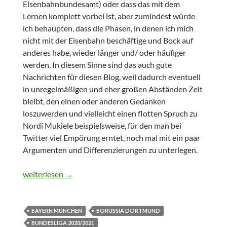
Eisenbahnbundesamt) oder dass das mit dem
Lernen komplett vorbei ist, aber zumindest würde
ich behaupten, dass die Phasen, in denen ich mich
nicht mit der Eisenbahn beschäftige und Bock auf
anderes habe, wieder länger und/ oder häufiger
werden. In diesem Sinne sind das auch gute
Nachrichten für diesen Blog, weil dadurch eventuell
in unregelmäßigen und eher großen Abständen Zeit
bleibt, den einen oder anderen Gedanken
loszuwerden und vielleicht einen flotten Spruch zu
Nordi Mukiele beispielsweise, für den man bei
Twitter viel Empörung erntet, noch mal mit ein paar
Argumenten und Differenzierungen zu unterlegen.
Nicht nur eine Frage der Effizienz
weiterlesen
→
BAYERN MÜNCHEN
BORUSSIA DORTMUND
BUNDESLIGA 2020/2021