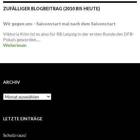
ZUFÄLLIGER BLOGBEITRAG (2010 BIS HEUTE)
Wir gegen uns - Saisonstart mal nach dem Saisonstart
Viktoria Köln ist es also für RB Leipzig in der ersten Runde des DFB-
Pokals geworden.…
Weiterlesen
ARCHIV
Archiv
LETZTE EINTRÄGE
Scholz raus!