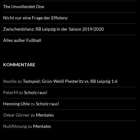
The Unvollendet One
Nicht nur eine Frage der Effizienz
Zwischenbilanz: RB Leipzig in der Saison 2019/2020
Alles außer Fußball
KOMMENTARE
Itwolle
zu
Testspiel: Grün-Weiß Piesteritz vs. RB Leipzig 1:6
PeterM
zu
Scholz raus!
Henning Uhle
zu
Scholz raus!
Oskar Görner
zu
Mentales
NullAhnung
zu
Mentales