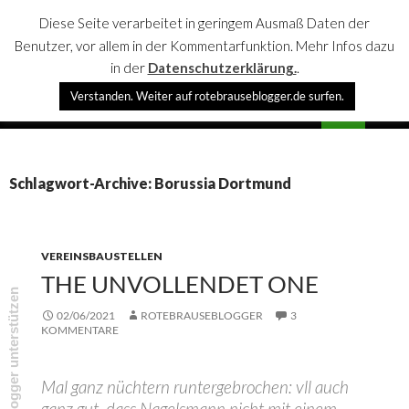
Diese Seite verarbeitet in geringem Ausmaß Daten der
Benutzer, vor allem in der Kommentarfunktion. Mehr Infos dazu
in der
Datenschutzerklärung.
.
Suchen
Verstanden. Weiter auf rotebrauseblogger.de surfen.
rotebrauseblogger
SPRINGE
PRIMÄR
ZUM
MENÜ
INHALT
Schlagwort-Archive: Borussia Dortmund
VEREINSBAUSTELLEN
THE UNVOLLENDET ONE
rotebrauseblogger unterstützen
02/06/2021
ROTEBRAUSEBLOGGER
3
KOMMENTARE
Mal ganz nüchtern runtergebrochen: vll auch
ganz gut, dass Nagelsmann nicht mit einem