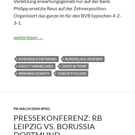
Verletzung erwartungsgemäß nur auf der Bank.
Philipp ersetzte Reus auf der Zehnerposition.
Organisiert das ganze im für den BVB typischen 4-2-
3-1.
Bundesliga: RB Leipzig vs. Borussia Dortmund 0:1
weiterlesen
→
BORUSSIA DORTMUND
BUNDESLIGA 2018/2019
DAYOT UPAMECANO
DENIZ AYTEKIN
IBRAHIMA KONATE
YUSSUF POULSEN
PK NACH DEM SPIEL
PRESSEKONFERENZ: RB
LEIPZIG VS. BORUSSIA
DORTMUND