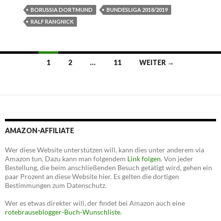
BORUSSIA DORTMUND
BUNDESLIGA 2018/2019
RALF RANGNICK
Beitrags-
1
2
…
11
WEITER →
Navigation
AMAZON-AFFILIATE
Wer diese Website unterstützen will, kann dies unter anderem via
Amazon tun. Dazu kann man folgendem
Link folgen
. Von jeder
Bestellung, die beim anschließenden Besuch getätigt wird, gehen ein
paar Prozent an diese Website hier. Es gelten die dortigen
Bestimmungen zum Datenschutz.
Wer es etwas direkter will, der findet bei Amazon auch eine
rotebrauseblogger-Buch-Wunschliste
.