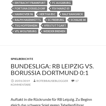
EINTRACHT FRANKFURT
FC AUGSBURG
FORTUNA DÜSSELDORF
FSV MAINZ 05
HANNOVER 96
HERTHA BSC
RALF RANGNICK
RALPH HASENHÜTTL
SC FREIBURG
SCHALKE 04
TSG HOFFENHEIM
VFB STUTTGART
VFL WOLFSBURG
WERDER BREMEN
SPIELBERICHTE
BUNDESLIGA: RB LEIPZIG VS.
BORUSSIA DORTMUND 0:1
20/01/2019
ROTEBRAUSEBLOGGER
17
KOMMENTARE
Auftakt in die Rückrunde für RB Leipzig. Zu Beginn
gleich das schwere Spiel gegen Tabellenführer