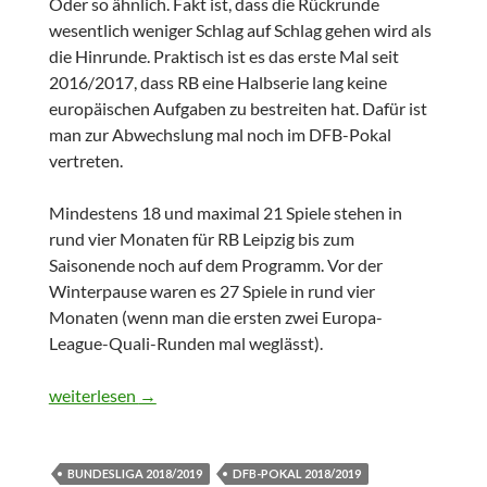
Oder so ähnlich. Fakt ist, dass die Rückrunde
wesentlich weniger Schlag auf Schlag gehen wird als
die Hinrunde. Praktisch ist es das erste Mal seit
2016/2017, dass RB eine Halbserie lang keine
europäischen Aufgaben zu bestreiten hat. Dafür ist
man zur Abwechslung mal noch im DFB-Pokal
vertreten.
Mindestens 18 und maximal 21 Spiele stehen in
rund vier Monaten für RB Leipzig bis zum
Saisonende noch auf dem Programm. Vor der
Winterpause waren es 27 Spiele in rund vier
Monaten (wenn man die ersten zwei Europa-
League-Quali-Runden mal weglässt).
RB Leipzig vor der Rückrunde in der Bundesliga 2018/2019
weiterlesen
→
BUNDESLIGA 2018/2019
DFB-POKAL 2018/2019