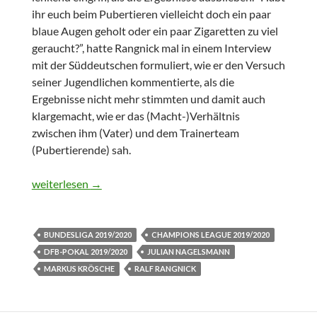
ihr euch beim Pubertieren vielleicht doch ein paar
blaue Augen geholt oder ein paar Zigaretten zu viel
geraucht?”, hatte Rangnick mal in einem Interview
mit der Süddeutschen formuliert, wie er den Versuch
seiner Jugendlichen kommentierte, als die
Ergebnisse nicht mehr stimmten und damit auch
klargemacht, wie er das (Macht-)Verhältnis
zwischen ihm (Vater) und dem Trainerteam
(Pubertierende) sah.
RB Leipzig vor der Hinrunde in der Bundesliga 2019/2020
weiterlesen
→
BUNDESLIGA 2019/2020
CHAMPIONS LEAGUE 2019/2020
DFB-POKAL 2019/2020
JULIAN NAGELSMANN
MARKUS KRÖSCHE
RALF RANGNICK