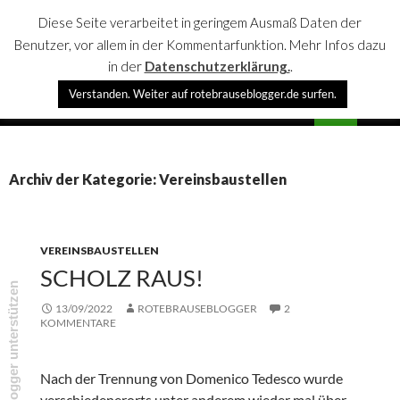
Diese Seite verarbeitet in geringem Ausmaß Daten der
Benutzer, vor allem in der Kommentarfunktion. Mehr Infos dazu
in der
Datenschutzerklärung.
.
Suchen
Verstanden. Weiter auf rotebrauseblogger.de surfen.
rotebrauseblogger
SPRINGE
PRIMÄR
ZUM
MENÜ
INHALT
Archiv der Kategorie: Vereinsbaustellen
VEREINSBAUSTELLEN
SCHOLZ RAUS!
rotebrauseblogger unterstützen
13/09/2022
ROTEBRAUSEBLOGGER
2
KOMMENTARE
Nach der Trennung von Domenico Tedesco wurde
verschiedenerorts unter anderem wieder mal über