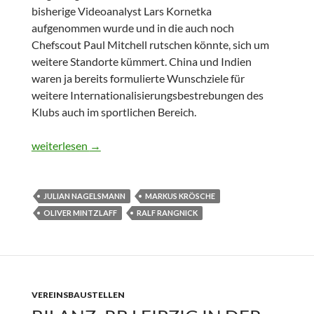
bisherige Videoanalyst Lars Kornetka
aufgenommen wurde und in die auch noch
Chefscout Paul Mitchell rutschen könnte, sich um
weitere Standorte kümmert. China und Indien
waren ja bereits formulierte Wunschziele für
weitere Internationalisierungsbestrebungen des
Klubs auch im sportlichen Bereich.
The Big Bang Praxis
weiterlesen
→
JULIAN NAGELSMANN
MARKUS KRÖSCHE
OLIVER MINTZLAFF
RALF RANGNICK
VEREINSBAUSTELLEN