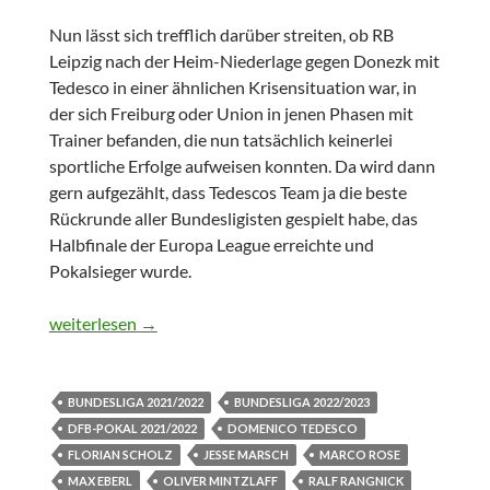
Nun lässt sich trefflich darüber streiten, ob RB
Leipzig nach der Heim-Niederlage gegen Donezk mit
Tedesco in einer ähnlichen Krisensituation war, in
der sich Freiburg oder Union in jenen Phasen mit
Trainer befanden, die nun tatsächlich keinerlei
sportliche Erfolge aufweisen konnten. Da wird dann
gern aufgezählt, dass Tedescos Team ja die beste
Rückrunde aller Bundesligisten gespielt habe, das
Halbfinale der Europa League erreichte und
Pokalsieger wurde.
Scholz raus!
weiterlesen
→
BUNDESLIGA 2021/2022
BUNDESLIGA 2022/2023
DFB-POKAL 2021/2022
DOMENICO TEDESCO
FLORIAN SCHOLZ
JESSE MARSCH
MARCO ROSE
MAX EBERL
OLIVER MINTZLAFF
RALF RANGNICK