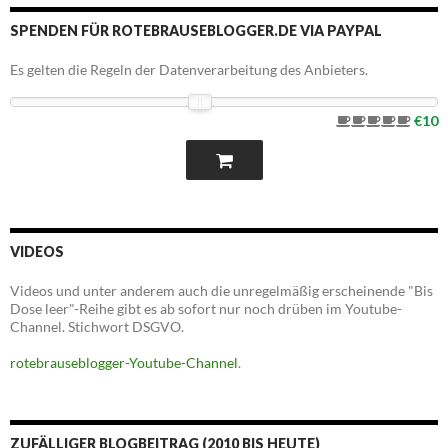
SPENDEN FÜR ROTEBRAUSEBLOGGER.DE VIA PAYPAL
Es gelten die Regeln der Datenverarbeitung des Anbieters.
€10
VIDEOS
Videos und unter anderem auch die unregelmäßig erscheinende "Bis
Dose leer"-Reihe gibt es ab sofort nur noch drüben im Youtube-
Channel. Stichwort DSGVO.
rotebrauseblogger-Youtube-Channel
.
ZUFÄLLIGER BLOGBEITRAG (2010 BIS HEUTE)