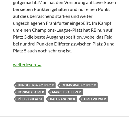
gutgemacht. Man hat den Vorsprung auf Leverkusen
bei sieben Punkten gehalten und nur einen Punkt
auf die überraschend starken und weiter
ungeschlagenen Frankfurter eingebüßt. Im Kampf
um einen Champions-League-Platz hat RB nun auf
Platz 3 die beste Ausgangsposition, wobei das Feld
bei nur drei Punkten Differenz zwischen Platz 3 und
Platz 5 auch noch sehr eng ist.
Echtes Bollwerk
weiterlesen
→
BUNDESLIGA 2018/2019
DFB-POKAL 2018/2019
KONRAD LAIMER
MARCEL SABITZER
PÉTER GULÁCSI
RALF RANGNICK
TIMO WERNER