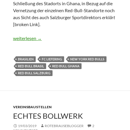
Schließung des Stadorts in Ghana, in Bezug auf die
Vernetzung der einzelnen Red-Bull-Standorte noch
aus Sicht des auch Salzburger Sportdirektors
erklärt
[broken Link].
Synergieeffekte
weiterlesen
→
BRASILIEN
FC LIEFERING
NEW YORK RED BULLS
RED BULL BRASIL
RED BULL GHANA
RED BULL SALZBURG
VEREINSBAUSTELLEN
ECHTES BOLLWERK
19/03/2019
ROTEBRAUSEBLOGGER
2