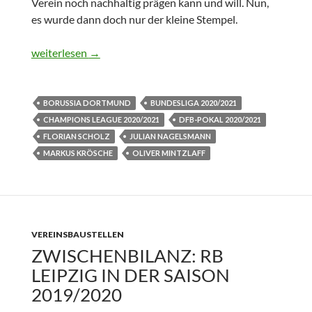
Verein noch nachhaltig prägen kann und will. Nun,
es wurde dann doch nur der kleine Stempel.
The Unvollendet One
weiterlesen
→
BORUSSIA DORTMUND
BUNDESLIGA 2020/2021
CHAMPIONS LEAGUE 2020/2021
DFB-POKAL 2020/2021
FLORIAN SCHOLZ
JULIAN NAGELSMANN
MARKUS KRÖSCHE
OLIVER MINTZLAFF
VEREINSBAUSTELLEN
ZWISCHENBILANZ: RB
LEIPZIG IN DER SAISON
2019/2020