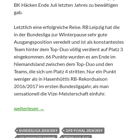
BK Häcken Ende Juli letzten Jahres zu bewältigen
gab.
Letztlich eine erfolgreiche Reise. RB Leipzig hat die
in der Bundesliga zur Winterpause sehr gute
Ausgangsposition veredelt und ist als konstantestes
Team hinter dem Top-Duo völlig verdient auf Platz 3
eingekommen. 66 Punkte wurden es am Ende im
Niemandsland zwischen dem Top-Duo und den
Teams, die sich um Platz 4 stritten. Nur ein Punkt
weniger als in Hasenhüttls RB-Rekordsaison
2016/2017 im ersten Bundesligajahr, als man
sensationell die Vize-Meisterschaft einfuhr.
Bilanz: RB Leipzig in der Saison 2018/2019
weiterlesen
→
BUNDESLIGA 2018/2019
DFB-POKAL 2018/2019
JULIAN NAGELSMANN
PÉTER GULÁCSI