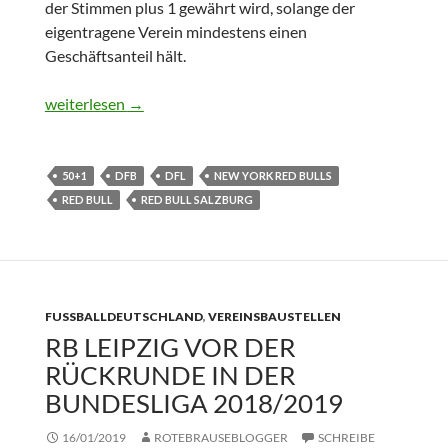
der Stimmen plus 1 gewährt wird, solange der
eigentragene Verein mindestens einen
Geschäftsanteil hält.
Formalisierung des Nahliegenden
weiterlesen
→
50+1
DFB
DFL
NEW YORK RED BULLS
RED BULL
RED BULL SALZBURG
FUSSBALLDEUTSCHLAND
,
VEREINSBAUSTELLEN
RB LEIPZIG VOR DER
RÜCKRUNDE IN DER
BUNDESLIGA 2018/2019
16/01/2019
ROTEBRAUSEBLOGGER
SCHREIBE