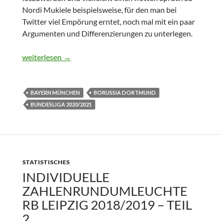
Nordi Mukiele beispielsweise, für den man bei
Twitter viel Empörung erntet, noch mal mit ein paar
Argumenten und Differenzierungen zu unterlegen.
Nicht nur eine Frage der Effizienz
weiterlesen
→
BAYERN MÜNCHEN
BORUSSIA DORTMUND
BUNDESLIGA 2020/2021
STATISTISCHES
INDIVIDUELLE
ZAHLENRUNDUMLEUCHTE
RB LEIPZIG 2018/2019 – TEIL
2