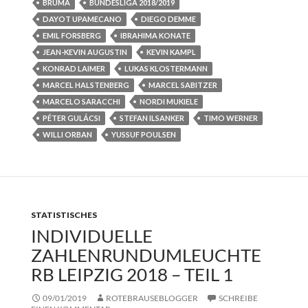
BRUMA
BUNDESLIGA 2018/2019
DAYOT UPAMECANO
DIEGO DEMME
EMIL FORSBERG
IBRAHIMA KONATE
JEAN-KEVIN AUGUSTIN
KEVIN KAMPL
KONRAD LAIMER
LUKAS KLOSTERMANN
MARCEL HALSTENBERG
MARCEL SABITZER
MARCELO SARACCHI
NORDI MUKIELE
PÉTER GULÁCSI
STEFAN ILSANKER
TIMO WERNER
WILLI ORBAN
YUSSUF POULSEN
STATISTISCHES
INDIVIDUELLE
ZAHLENRUNDUMLEUCHTE
RB LEIPZIG 2018 – TEIL 1
09/01/2019
ROTEBRAUSEBLOGGER
SCHREIBE