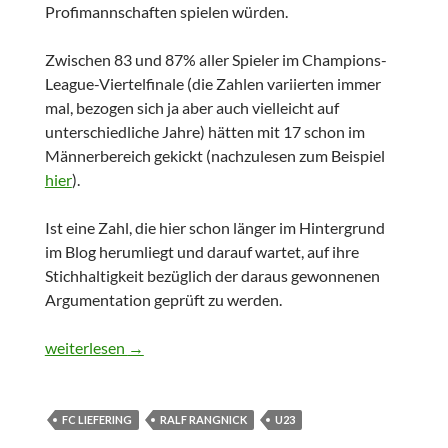
Profimannschaften spielen würden.
Zwischen 83 und 87% aller Spieler im Champions-
League-Viertelfinale (die Zahlen variierten immer
mal, bezogen sich ja aber auch vielleicht auf
unterschiedliche Jahre) hätten mit 17 schon im
Männerbereich gekickt (nachzulesen zum Beispiel
hier
).
Ist eine Zahl, die hier schon länger im Hintergrund
im Blog herumliegt und darauf wartet, auf ihre
Stichhaltigkeit bezüglich der daraus gewonnenen
Argumentation geprüft zu werden.
Von Zahlen zu Schuhen
weiterlesen
→
FC LIEFERING
RALF RANGNICK
U23