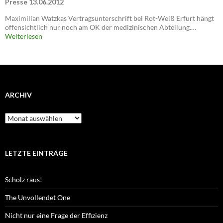
Presse 13.06.2012
Maximilian Watzkas Vertragsunterschrift bei Rot-Weiß Erfurt hängt
offensichtlich nur noch am OK der medizinischen Abteilung.…
Weiterlesen
ARCHIV
Archiv
LETZTE EINTRÄGE
Scholz raus!
The Unvollendet One
Nicht nur eine Frage der Effizienz