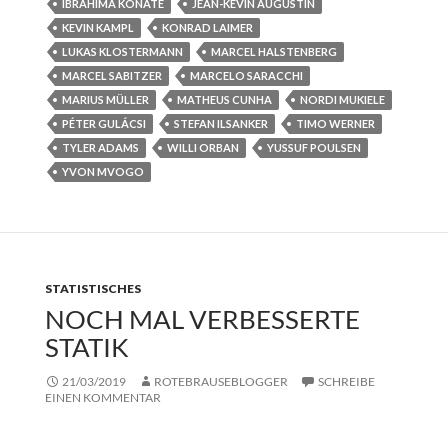
IBRAHIMA KONATE
JEAN-KEVIN AUGUSTIN
KEVIN KAMPL
KONRAD LAIMER
LUKAS KLOSTERMANN
MARCEL HALSTENBERG
MARCEL SABITZER
MARCELO SARACCHI
MARIUS MÜLLER
MATHEUS CUNHA
NORDI MUKIELE
PÉTER GULÁCSI
STEFAN ILSANKER
TIMO WERNER
TYLER ADAMS
WILLI ORBAN
YUSSUF POULSEN
YVON MVOGO
STATISTISCHES
NOCH MAL VERBESSERTE
STATIK
21/03/2019
ROTEBRAUSEBLOGGER
SCHREIBE
EINEN KOMMENTAR