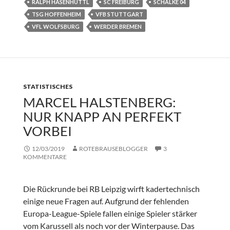
RALPH HASENHÜTTL
SC FREIBURG
SCHALKE 04
TSG HOFFENHEIM
VFB STUTTGART
VFL WOLFSBURG
WERDER BREMEN
STATISTISCHES
MARCEL HALSTENBERG:
NUR KNAPP AN PERFEKT
VORBEI
12/03/2019
ROTEBRAUSEBLOGGER
3
KOMMENTARE
Die Rückrunde bei RB Leipzig wirft kadertechnisch
einige neue Fragen auf. Aufgrund der fehlenden
Europa-League-Spiele fallen einige Spieler stärker
vom Karussell als noch vor der Winterpause. Das