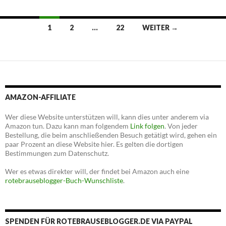
Beitrags-
1
2
…
22
WEITER →
Navigation
AMAZON-AFFILIATE
Wer diese Website unterstützen will, kann dies unter anderem via
Amazon tun. Dazu kann man folgendem
Link folgen
. Von jeder
Bestellung, die beim anschließenden Besuch getätigt wird, gehen ein
paar Prozent an diese Website hier. Es gelten die dortigen
Bestimmungen zum Datenschutz.
Wer es etwas direkter will, der findet bei Amazon auch eine
rotebrauseblogger-Buch-Wunschliste
.
SPENDEN FÜR ROTEBRAUSEBLOGGER.DE VIA PAYPAL