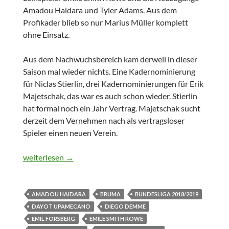
Amadou Haidara und Tyler Adams. Aus dem
Profikader blieb so nur Marius Müller komplett
ohne Einsatz.
Aus dem Nachwuchsbereich kam derweil in dieser
Saison mal wieder nichts. Eine Kadernominierung
für Niclas Stierlin, drei Kadernominierungen für Erik
Majetschak, das war es auch schon wieder. Stierlin
hat formal noch ein Jahr Vertrag. Majetschak sucht
derzeit dem Vernehmen nach als vertragsloser
Spieler einen neuen Verein.
Individuelle Zahlenrundumleuchte RB Leipzig 2018/2019 – 
weiterlesen
→
AMADOU HAIDARA
BRUMA
BUNDESLIGA 2018/2019
DAYOT UPAMECANO
DIEGO DEMME
EMIL FORSBERG
EMILE SMITH ROWE