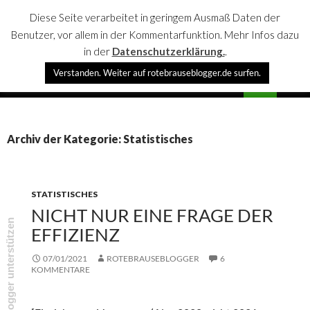
Diese Seite verarbeitet in geringem Ausmaß Daten der
Benutzer, vor allem in der Kommentarfunktion. Mehr Infos dazu
in der
Datenschutzerklärung.
.
Suchen
Verstanden. Weiter auf rotebrauseblogger.de surfen.
rotebrauseblogger
SPRINGE
PRIMÄR
ZUM
MENÜ
INHALT
Archiv der Kategorie: Statistisches
STATISTISCHES
NICHT NUR EINE FRAGE DER
rotebrauseblogger unterstützen
EFFIZIENZ
07/01/2021
ROTEBRAUSEBLOGGER
6
KOMMENTARE