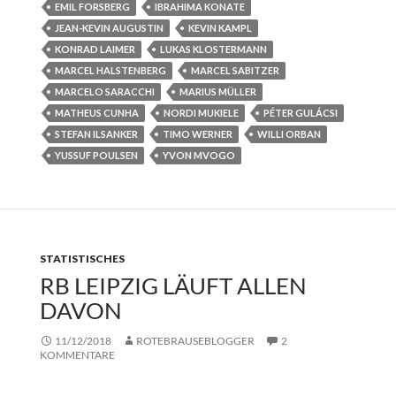
EMIL FORSBERG
IBRAHIMA KONATE
JEAN-KEVIN AUGUSTIN
KEVIN KAMPL
KONRAD LAIMER
LUKAS KLOSTERMANN
MARCEL HALSTENBERG
MARCEL SABITZER
MARCELO SARACCHI
MARIUS MÜLLER
MATHEUS CUNHA
NORDI MUKIELE
PÉTER GULÁCSI
STEFAN ILSANKER
TIMO WERNER
WILLI ORBAN
YUSSUF POULSEN
YVON MVOGO
STATISTISCHES
RB LEIPZIG LÄUFT ALLEN
DAVON
11/12/2018
ROTEBRAUSEBLOGGER
2
KOMMENTARE