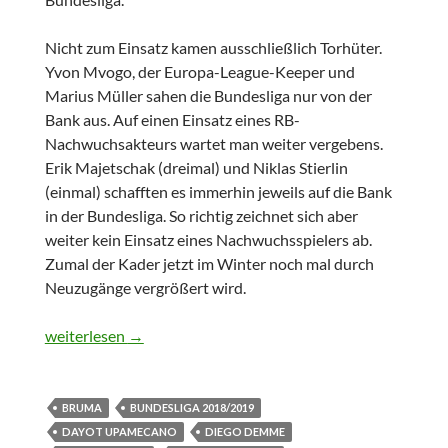
Nicht zum Einsatz kamen ausschließlich Torhüter.
Yvon Mvogo, der Europa-League-Keeper und
Marius Müller sahen die Bundesliga nur von der
Bank aus. Auf einen Einsatz eines RB-
Nachwuchsakteurs wartet man weiter vergebens.
Erik Majetschak (dreimal) und Niklas Stierlin
(einmal) schafften es immerhin jeweils auf die Bank
in der Bundesliga. So richtig zeichnet sich aber
weiter kein Einsatz eines Nachwuchsspielers ab.
Zumal der Kader jetzt im Winter noch mal durch
Neuzugänge vergrößert wird.
Individuelle Zahlenrundumleuchte RB Leipzig 2018 – Teil 1
weiterlesen
→
BRUMA
BUNDESLIGA 2018/2019
DAYOT UPAMECANO
DIEGO DEMME