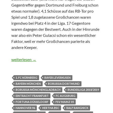
Gegentreffer gegen Dortmund und Freiburg schon
etwas normaler). 4,1 Schüsse auf das RB-Tor pro
Spiel und 1,8 zugelassene Großchancen waren
irgendwo bei Platz 4 in der Liga. 17 Gegentore
waren dagegen der Bestwert. Auch in der Hinrunde
war also ein Peter Gulacsi schon ein wesentlicher
Faktor, weil er mehr Großchancen parierte als
andere Keeper.
Noch mal verbesserte Statik
weiterlesen
→
1. FC NÜRNBERG
BAYER LEVERKUSEN
BAYERN MÜNCHEN
BORUSSIA DORTMUND
BORUSSIA MÖNCHENGLADBACH
BUNDESLIGA 2018/2019
EINTRACHT FRANKFURT
FC AUGSBURG
FORTUNA DÜSSELDORF
FSV MAINZ 05
HANNOVER 96
HERTHA BSC
RALF RANGNICK