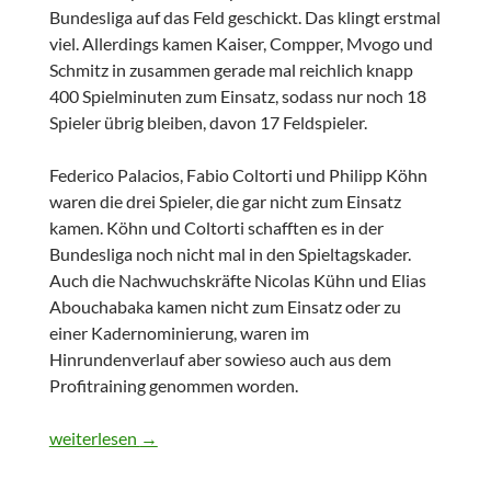
Bundesliga auf das Feld geschickt. Das klingt erstmal
viel. Allerdings kamen Kaiser, Compper, Mvogo und
Schmitz in zusammen gerade mal reichlich knapp
400 Spielminuten zum Einsatz, sodass nur noch 18
Spieler übrig bleiben, davon 17 Feldspieler.
Federico Palacios, Fabio Coltorti und Philipp Köhn
waren die drei Spieler, die gar nicht zum Einsatz
kamen. Köhn und Coltorti schafften es in der
Bundesliga noch nicht mal in den Spieltagskader.
Auch die Nachwuchskräfte Nicolas Kühn und Elias
Abouchabaka kamen nicht zum Einsatz oder zu
einer Kadernominierung, waren im
Hinrundenverlauf aber sowieso auch aus dem
Profitraining genommen worden.
Individuelle Zahlenrundumleuchte RB Leipzig 2017 – Teil 1
weiterlesen
→