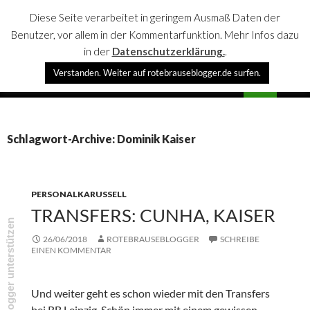
Diese Seite verarbeitet in geringem Ausmaß Daten der
Benutzer, vor allem in der Kommentarfunktion. Mehr Infos dazu
in der
Datenschutzerklärung.
.
Suchen
Verstanden. Weiter auf rotebrauseblogger.de surfen.
rotebrauseblogger
SPRINGE
PRIMÄR
ZUM
MENÜ
INHALT
Schlagwort-Archive: Dominik Kaiser
PERSONALKARUSSELL
TRANSFERS: CUNHA, KAISER
rotebrauseblogger unterstützen
26/06/2018
ROTEBRAUSEBLOGGER
SCHREIBE
EINEN KOMMENTAR
Und weiter geht es schon wieder mit den Transfers
bei RB Leipzig. Schön immer mit einem gewissen