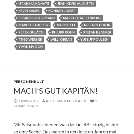
IBRAHIMA KONATE
JEAN-KEVIN AUGUSTIN
KEVIN KAMPL
KONRAD LAIMER
LUKAS KLOSTERMANN
MARCEL HALSTENBERG
MARCEL SABITZER
NABY KEITA
NICLAS STIERLIN
PÉTER GULÁCSI
PHILIPP KÖHN
STEFAN ILSANKER
TIMO WERNER
WILLI ORBAN
YUSSUF POULSEN
YVON MVOGO
PERSONENKULT
MACH’S GUT KAPITÄN!
14/05/2018
ROTEBRAUSEBLOGGER
2
KOMMENTARE
Mit Saisonabschieden war das bei RB Leipzig bisher
so eine Sache. Das waren in den letzten Jahren mal