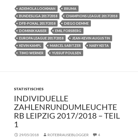
ADEMOLA LOOKMAN
BRUMA
BUNDESLIGA 2017/2018
CHAMPIONS LEAGUE 2017/2018
DFB-POKAL 2017/2018
DIEGO DEMME
DOMINIK KAISER
EMIL FORSBERG
EUROPA LEAGUE 2017/2018
JEAN-KEVIN AUGUSTIN
KEVIN KAMPL
MARCEL SABITZER
NABY KEITA
TIMO WERNER
YUSSUF POULSEN
STATISTISCHES
INDIVIDUELLE
ZAHLENRUNDUMLEUCHTE
RB LEIPZIG 2017/2018 – TEIL
1
29/05/2018
ROTEBRAUSEBLOGGER
4