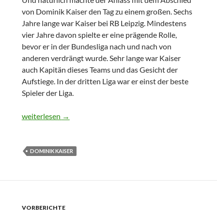
von Dominik Kaiser den Tag zu einem großen. Sechs
Jahre lange war Kaiser bei RB Leipzig. Mindestens
vier Jahre davon spielte er eine prägende Rolle,
bevor er in der Bundesliga nach und nach von
anderen verdrängt wurde. Sehr lange war Kaiser
auch Kapitän dieses Teams und das Gesicht der
Aufstiege. In der dritten Liga war er einst der beste
Spieler der Liga.
Mach’s gut Kapitän!
weiterlesen
→
DOMINIK KAISER
VORBERICHTE