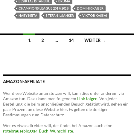
BESIKTAS ISTANBUL
BRUMA
CHAMPIONS LEAGUE 2017/2018
DOMINIK KAISER
NABY KEITA
STEFAN ILSANKER
VIKTOR KASSAI
Beitrags-
1
2
…
14
WEITER →
Navigation
AMAZON-AFFILIATE
Wer diese Website unterstützen will, kann dies unter anderem via
Amazon tun. Dazu kann man folgendem
Link folgen
. Von jeder
Bestellung, die beim anschließenden Besuch getätigt wird, gehen ein
paar Prozent an diese Website hier. Es gelten die dortigen
Bestimmungen zum Datenschutz.
Wer es etwas direkter will, der findet bei Amazon auch eine
rotebrauseblogger-Buch-Wunschliste
.