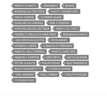
BENNO SCHMITZ
BERNARDO
BRUMA
BUNDESLIGA 2017/2018
DAYOT UPAMECANO
DIEGO DEMME
DOMINIK KAISER
ELIAS ABOUCHABAKA
EMIL FORSBERG
EUROPA LEAGUE 2017/2018
FABIO COLTORTI
FEDERICO PALACIOS-MARTINEZ
IBRAHIMA KONATE
JEAN-KEVIN AUGUSTIN
KEVIN KAMPL
KONRAD LAIMER
LUKAS KLOSTERMANN
MARCEL HALSTENBERG
MARCEL SABITZER
MARVIN COMPPER
NABY KEITA
NICOLAS KÜHN
PÉTER GULÁCSI
PHILIPP KÖHN
RALF RANGNICK
RALPH HASENHÜTTL
STEFAN ILSANKER
TIMO WERNER
WILLI ORBAN
YUSSUF POULSEN
YVON MVOGO