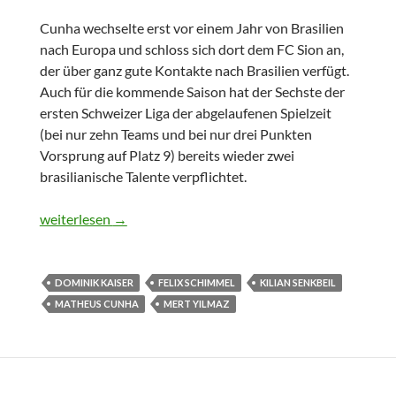
Cunha wechselte erst vor einem Jahr von Brasilien
nach Europa und schloss sich dort dem FC Sion an,
der über ganz gute Kontakte nach Brasilien verfügt.
Auch für die kommende Saison hat der Sechste der
ersten Schweizer Liga der abgelaufenen Spielzeit
(bei nur zehn Teams und bei nur drei Punkten
Vorsprung auf Platz 9) bereits wieder zwei
brasilianische Talente verpflichtet.
Transfers: Cunha, Kaiser
weiterlesen
→
DOMINIK KAISER
FELIX SCHIMMEL
KILIAN SENKBEIL
MATHEUS CUNHA
MERT YILMAZ