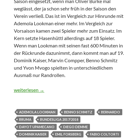
Saison eingesetzt, wenn man Oliver Burke mal
weglässt, der ja schon sehr früh in der Saison den
Verein verließ. Das ist im Vergleich zur Hinrunde mit
Ademola Lookman einer mehr. Im Vergleich zur
Vorsaison kamen zwei Spieler mehr zum Einsatz. Im
Kern setzte Hasenhüttl allerdings auf 18 Spieler.
Wenn man Lookman mit seinen fast 600 Minuten in
der Rückrunde dazunimmt, dann kommt man auf 19.
Dominik Kaiser, Marvin Compper, Benno Schmitz
und Yvon Mvogo spielten in unterschiedlichem
Ausmaß nur Randrollen.
Individuelle Zahlenrundumleuchte RB Leipzig 2017/2018 – 
weiterlesen
→
ADEMOLA LOOKMAN
BENNO SCHMITZ
BERNARDO
BRUMA
BUNDESLIGA 2017/2018
DAYOT UPAMECANO
DIEGO DEMME
DOMINIK KAISER
EMIL FORSBERG
FABIO COLTORTI