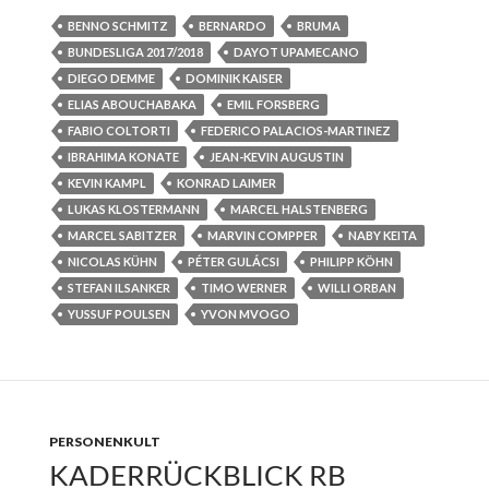
BENNO SCHMITZ
BERNARDO
BRUMA
BUNDESLIGA 2017/2018
DAYOT UPAMECANO
DIEGO DEMME
DOMINIK KAISER
ELIAS ABOUCHABAKA
EMIL FORSBERG
FABIO COLTORTI
FEDERICO PALACIOS-MARTINEZ
IBRAHIMA KONATE
JEAN-KEVIN AUGUSTIN
KEVIN KAMPL
KONRAD LAIMER
LUKAS KLOSTERMANN
MARCEL HALSTENBERG
MARCEL SABITZER
MARVIN COMPPER
NABY KEITA
NICOLAS KÜHN
PÉTER GULÁCSI
PHILIPP KÖHN
STEFAN ILSANKER
TIMO WERNER
WILLI ORBAN
YUSSUF POULSEN
YVON MVOGO
PERSONENKULT
KADERRÜCKBLICK RB