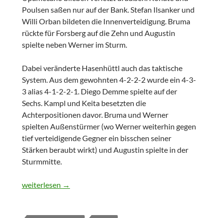
Poulsen saßen nur auf der Bank. Stefan Ilsanker und
Willi Orban bildeten die Innenverteidigung. Bruma
rückte für Forsberg auf die Zehn und Augustin
spielte neben Werner im Sturm.
Dabei veränderte Hasenhüttl auch das taktische
System. Aus dem gewohnten 4-2-2-2 wurde ein 4-3-
3 alias 4-1-2-2-1. Diego Demme spielte auf der
Sechs. Kampl und Keita besetzten die
Achterpositionen davor. Bruma und Werner
spielten Außenstürmer (wo Werner weiterhin gegen
tief verteidigende Gegner ein bisschen seiner
Stärken beraubt wirkt) und Augustin spielte in der
Sturmmitte.
Champions League: RB Leipzig vs. Besiktas Istanbul 1:2
weiterlesen
→