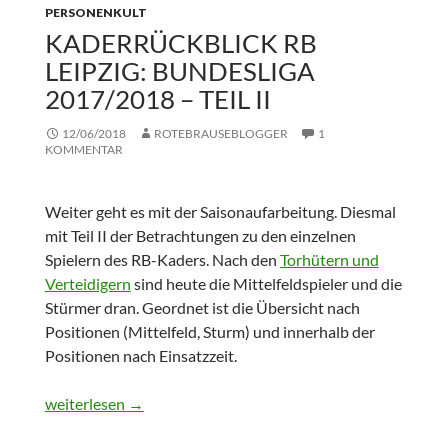
PERSONENKULT
KADERRÜCKBLICK RB
LEIPZIG: BUNDESLIGA
2017/2018 – TEIL II
12/06/2018
ROTEBRAUSEBLOGGER
1
KOMMENTAR
Weiter geht es mit der Saisonaufarbeitung. Diesmal
mit Teil II der Betrachtungen zu den einzelnen
Spielern des RB-Kaders. Nach den
Torhütern und
Verteidigern
sind heute die Mittelfeldspieler und die
Stürmer dran. Geordnet ist die Übersicht nach
Positionen (Mittelfeld, Sturm) und innerhalb der
Positionen nach Einsatzzeit.
Kaderrückblick RB Leipzig: Bundesliga 2017/2018 – Teil II
weiterlesen
→