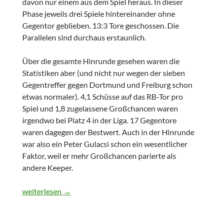
davon nur einem aus dem Spiel heraus. In dieser
Phase jeweils drei Spiele hintereinander ohne
Gegentor geblieben. 13:3 Tore geschossen. Die
Parallelen sind durchaus erstaunlich.
Über die gesamte Hinrunde gesehen waren die
Statistiken aber (und nicht nur wegen der sieben
Gegentreffer gegen Dortmund und Freiburg schon
etwas normaler). 4,1 Schüsse auf das RB-Tor pro
Spiel und 1,8 zugelassene Großchancen waren
irgendwo bei Platz 4 in der Liga. 17 Gegentore
waren dagegen der Bestwert. Auch in der Hinrunde
war also ein Peter Gulacsi schon ein wesentlicher
Faktor, weil er mehr Großchancen parierte als
andere Keeper.
Noch mal verbesserte Statik
weiterlesen
→