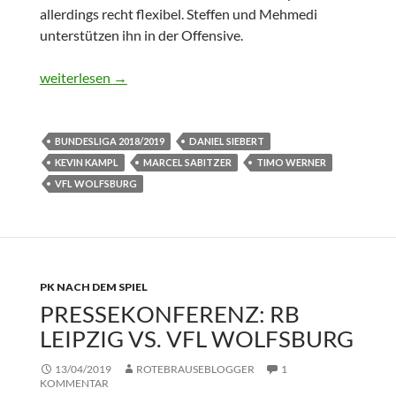
allerdings recht flexibel. Steffen und Mehmedi
unterstützen ihn in der Offensive.
Bundesliga: RB Leipzig vs. VfL Wolfsburg 2:0
weiterlesen
→
BUNDESLIGA 2018/2019
DANIEL SIEBERT
KEVIN KAMPL
MARCEL SABITZER
TIMO WERNER
VFL WOLFSBURG
PK NACH DEM SPIEL
PRESSEKONFERENZ: RB
LEIPZIG VS. VFL WOLFSBURG
13/04/2019
ROTEBRAUSEBLOGGER
1
KOMMENTAR