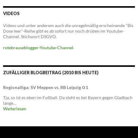
VIDEOS
Videos und unter anderem auch die unregelmäßig erscheinende "Bis
Dose leer"-Reihe gibt es ab sofort nur noch drüben im Youtube-
Channel. Stichwort DSGVO.
rotebrauseblogger-Youtube-Channel
.
ZUFÄLLIGER BLOGBEITRAG (2010 BIS HEUTE)
Regionalliga: SV Meppen vs. RB Leipzig 0:1
Tja, so ist es eben im Fußball. Da steht es bei Bayern gegen Gladbach
lange…
Weiterlesen