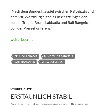
[Nach dem Bundesligaspiel zwischen RB Leipzig und
dem VfL Wolfsburg hier die Einschätzungen der
beiden Trainer Bruno Labbadia und Ralf Rangnick
von der Pressekonferenz.]
Pressekonferenz: RB Leipzig vs. VfL Wolfsburg
weiterlesen
→
BRUNO LABBADIA
BUNDESLIGA 2018/2019
RALF RANGNICK
VFL WOLFSBURG
VORBERICHTE
ERSTAUNLICH STABIL
11/04/2019
ROTEBRAUSEBLOGGER
SCHREIBE