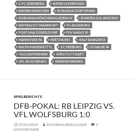
1. FC NÜRNBERG
BAYER LEVERKUSEN
BAYERN MÜNCHEN
BORUSSIA DORTMUND
BORUSSIA MÖNCHENGLADBACH
BUNDESLIGA 2018/2019
EINTRACHT FRANKFURT
FC AUGSBURG
FORTUNA DÜSSELDORF
FSV MAINZ 05
HANNOVER 96
HERTHA BSC
RALF RANGNICK
RALPH HASENHÜTTL
SC FREIBURG
SCHALKE 04
TSG HOFFENHEIM
VFB STUTTGART
VFL WOLFSBURG
WERDER BREMEN
SPIELBERICHTE
DFB-POKAL: RB LEIPZIG VS.
VFL WOLFSBURG 1:0
07/02/2019
ROTEBRAUSEBLOGGER
9
KOMMENTARE