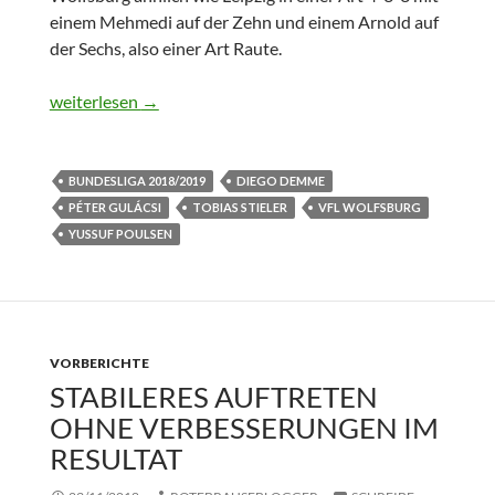
einem Mehmedi auf der Zehn und einem Arnold auf
der Sechs, also einer Art Raute.
Bundesliga: VfL Wolfsburg vs. RB Leipzig 1:0
weiterlesen
→
BUNDESLIGA 2018/2019
DIEGO DEMME
PÉTER GULÁCSI
TOBIAS STIELER
VFL WOLFSBURG
YUSSUF POULSEN
VORBERICHTE
STABILERES AUFTRETEN
OHNE VERBESSERUNGEN IM
RESULTAT