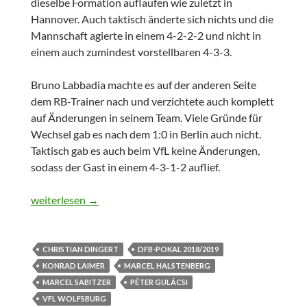
dieselbe Formation auflaufen wie zuletzt in
Hannover. Auch taktisch änderte sich nichts und die
Mannschaft agierte in einem 4-2-2-2 und nicht in
einem auch zumindest vorstellbaren 4-3-3.
Bruno Labbadia machte es auf der anderen Seite
dem RB-Trainer nach und verzichtete auch komplett
auf Änderungen in seinem Team. Viele Gründe für
Wechsel gab es nach dem 1:0 in Berlin auch nicht.
Taktisch gab es auch beim VfL keine Änderungen,
sodass der Gast in einem 4-3-1-2 auflief.
DFB-Pokal: RB Leipzig vs. VfL Wolfsburg 1:0
weiterlesen
→
CHRISTIAN DINGERT
DFB-POKAL 2018/2019
KONRAD LAIMER
MARCEL HALSTENBERG
MARCEL SABITZER
PÉTER GULÁCSI
VFL WOLFSBURG