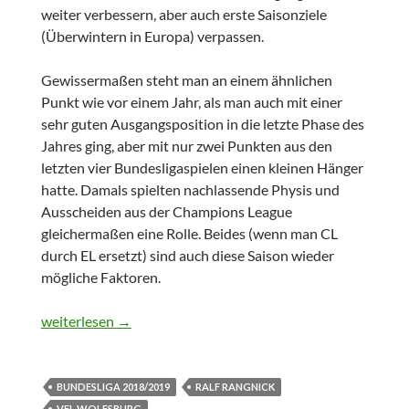
weiter verbessern, aber auch erste Saisonziele
(Überwintern in Europa) verpassen.
Gewissermaßen steht man an einem ähnlichen
Punkt wie vor einem Jahr, als man auch mit einer
sehr guten Ausgangsposition in die letzte Phase des
Jahres ging, aber mit nur zwei Punkten aus den
letzten vier Bundesligaspielen einen kleinen Hänger
hatte. Damals spielten nachlassende Physis und
Ausscheiden aus der Champions League
gleichermaßen eine Rolle. Beides (wenn man CL
durch EL ersetzt) sind auch diese Saison wieder
mögliche Faktoren.
Stabileres Auftreten ohne Verbesserungen im Resultat
weiterlesen
→
BUNDESLIGA 2018/2019
RALF RANGNICK
VFL WOLFSBURG