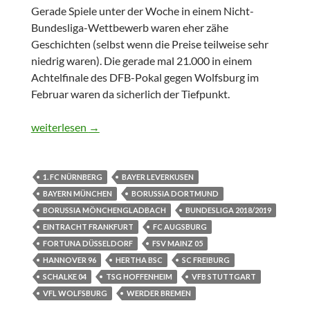
Gerade Spiele unter der Woche in einem Nicht-
Bundesliga-Wettbewerb waren eher zähe
Geschichten (selbst wenn die Preise teilweise sehr
niedrig waren). Die gerade mal 21.000 in einem
Achtelfinale des DFB-Pokal gegen Wolfsburg im
Februar waren da sicherlich der Tiefpunkt.
Bilanzen vom Rande des Spielfelds aus der Bundesliga 20
weiterlesen
→
1. FC NÜRNBERG
BAYER LEVERKUSEN
BAYERN MÜNCHEN
BORUSSIA DORTMUND
BORUSSIA MÖNCHENGLADBACH
BUNDESLIGA 2018/2019
EINTRACHT FRANKFURT
FC AUGSBURG
FORTUNA DÜSSELDORF
FSV MAINZ 05
HANNOVER 96
HERTHA BSC
SC FREIBURG
SCHALKE 04
TSG HOFFENHEIM
VFB STUTTGART
VFL WOLFSBURG
WERDER BREMEN