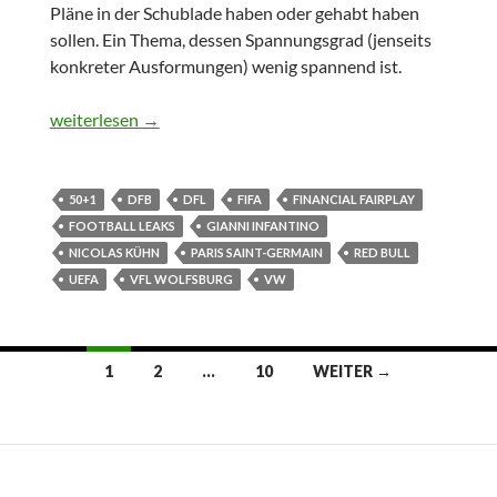
Pläne in der Schublade haben oder gehabt haben
sollen. Ein Thema, dessen Spannungsgrad (jenseits
konkreter Ausformungen) wenig spannend ist.
Fehlende Korrektive
weiterlesen
→
50+1
DFB
DFL
FIFA
FINANCIAL FAIRPLAY
FOOTBALL LEAKS
GIANNI INFANTINO
NICOLAS KÜHN
PARIS SAINT-GERMAIN
RED BULL
UEFA
VFL WOLFSBURG
VW
Beitrags-
1
2
…
10
WEITER →
Navigation