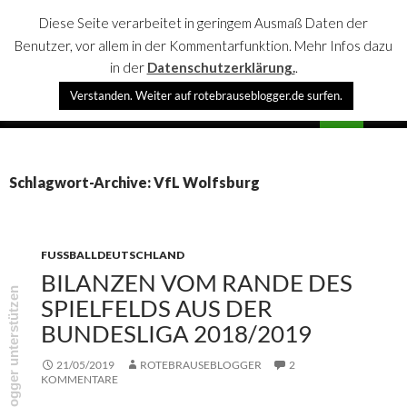
Diese Seite verarbeitet in geringem Ausmaß Daten der
Benutzer, vor allem in der Kommentarfunktion. Mehr Infos dazu
in der
Datenschutzerklärung.
.
Suchen
Verstanden. Weiter auf rotebrauseblogger.de surfen.
rotebrauseblogger
SPRINGE
PRIMÄR
ZUM
MENÜ
INHALT
Schlagwort-Archive: VfL Wolfsburg
FUSSBALLDEUTSCHLAND
BILANZEN VOM RANDE DES
rotebrauseblogger unterstützen
SPIELFELDS AUS DER
BUNDESLIGA 2018/2019
21/05/2019
ROTEBRAUSEBLOGGER
2
KOMMENTARE