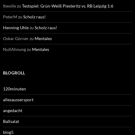
Itwolle
zu
Testspiel: Grün-Weiß Piesteritz vs. RB Leipzig 1:6
PeterM
zu
Scholz raus!
Henning Uhle
zu
Scholz raus!
Oskar Görner
zu
Mentales
NullAhnung
zu
Mentales
BLOGROLL
120minuten
allesaussersport
angedacht
Ballsalat
blog5