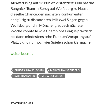
Auswärtssieg auf 13 Punkte distanziert. Nun hat das
Rangnick-Team in Bezug auf Wolfsburg zu Hause
dieselbe Chance, den nächsten Konkurrenten
endgültig zu distanzieren. Mit zwei Siegen gegen
Wolfsburg und in Mönchengladbach nächste
Woche könnte RB die Champions League praktisch
bei dann mindestens zehn Punkten Vorsprung auf
Platz 5 und nur noch vier Spielen schon klarmachen.
Erstaunlich stabil
weiterlesen
→
BUNDESLIGA 2018/2019
MARCEL HALSTENBERG
RALF RANGNICK
VFL WOLFSBURG
STATISTISCHES