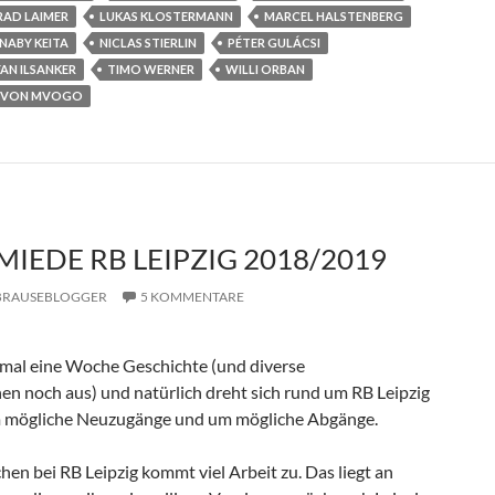
AD LAIMER
LUKAS KLOSTERMANN
MARCEL HALSTENBERG
NABY KEITA
NICLAS STIERLIN
PÉTER GULÁCSI
FAN ILSANKER
TIMO WERNER
WILLI ORBAN
YVON MVOGO
IEDE RB LEIPZIG 2018/2019
BRAUSEBLOGGER
5 KOMMENTARE
e mal eine Woche Geschichte (und diverse
hen noch aus) und natürlich dreht sich rund um RB Leipzig
 um mögliche Neuzugänge und um mögliche Abgänge.
hen bei RB Leipzig kommt viel Arbeit zu. Das liegt an