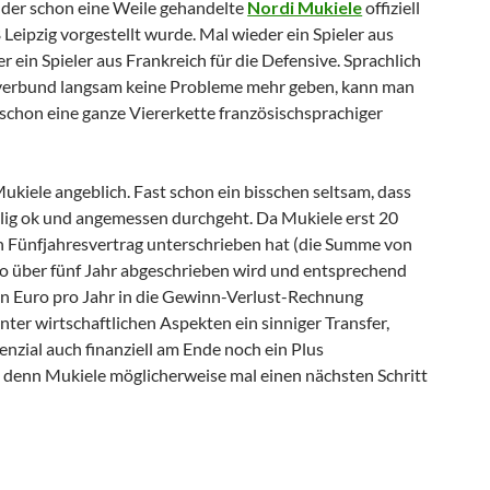
 der schon eine Weile gehandelte
Nordi Mukiele
offiziell
Leipzig vorgestellt wurde. Mal wieder ein Spieler aus
r ein Spieler aus Frankreich für die Defensive. Sprachlich
ivverbund langsam keine Probleme mehr geben, kann man
 schon eine ganze Viererkette französischsprachiger
ukiele angeblich. Fast schon ein bisschen seltsam, dass
llig ok und angemessen durchgeht. Da Mukiele erst 20
nen Fünfjahresvertrag unterschrieben hat (die Summe von
so über fünf Jahr abgeschrieben wird und entsprechend
nen Euro pro Jahr in die Gewinn-Verlust-Rechnung
unter wirtschaftlichen Aspekten ein sinniger Transfer,
enzial auch finanziell am Ende noch ein Plus
denn Mukiele möglicherweise mal einen nächsten Schritt
hmitz, Keita, Janelt