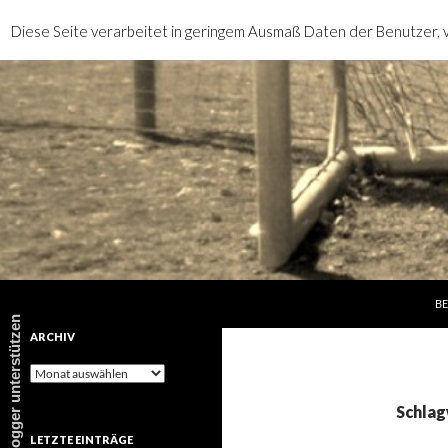
Diese Seite verarbeitet in geringem Ausmaß Daten der Benutzer, v
SP
Suchen
rotebrauseblogger
BE
rotebrauseblogger unterstützen
ARCHIV
Archiv
Schlag
LETZTE EINTRÄGE