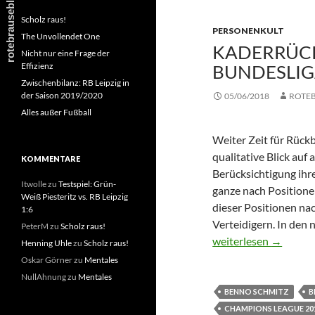
Scholz raus!
PERSONENKULT
The Unvollendet One
KADERRÜCKB
Nicht nur eine Frage der
Effizienz
BUNDESLIGA
Zwischenbilanz: RB Leipzig in
der Saison 2019/2020
05/06/2018
ROTE
Alles außer Fußball
Weiter Zeit für Rückb
qualitative Blick auf 
KOMMENTARE
Berücksichtigung ihr
Itwolle
zu
Testspiel: Grün-
ganze nach Positionen
Weiß Piesteritz vs. RB Leipzig
dieser Positionen na
1:6
Verteidigern. In den 
PeterM
zu
Scholz raus!
Kaderrückblick RB Lei
weiterlesen
→
Henning Uhle
zu
Scholz raus!
Oskar Görner
zu
Mentales
NullAhnung
zu
Mentales
BENNO SCHMITZ
B
CHAMPIONS LEAGUE 201