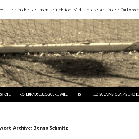
or allem in der Kommentarfunktion. Mehr Infos dazu in der
Datensc
RINGE ZUM INHALT
ST OF…
ROTEBRAUSEBLOGGER… WILL
…IST…
…DISCLAIMS, CLAIMS UND 
wort-Archive: Benno Schmitz