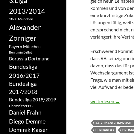
3.Liga
gleich neun Leihspiel
kommen und von denen
2013/2014
eine kurzfristige Zuk
1860 München
Lösungen fällig, weil
Alexander
entsprechend nicht 
Zorniger
verlängert ihre Vertr
Bayern München
Erschwerend kommt b
Benjamin Bellot
dass RB Leipzig nun 
Borussia Dortmund
davon, dass das für p
Bundesliga
Wechselargument ist, 
2016/2017
Frage, wie man mit 
Bundesliga
viel Aufwand er bede
2017/2018
Bundesliga 2018/2019
Kaderschmiede RB Le
weiterlesen
→
Chemnitzer FC
Daniel Frahn
Diego Demme
AGYEMANG DIAWUSIE
Dominik Kaiser
BERNARDO
BRUM