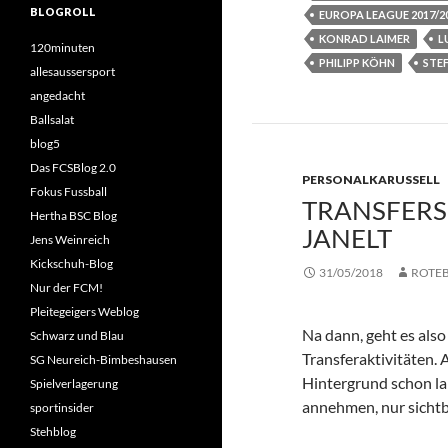
BLOGROLL
EUROPA LEAGUE 2017/2
KONRAD LAIMER
L
120minuten
PHILIPP KÖHN
STE
allesaussersport
angedacht
Ballsalat
blog5
Das FCSBlog 2.0
PERSONALKARUSSELL
Fokus Fussball
TRANSFERS:
Hertha BSC Blog
JANELT
Jens Weinreich
Kickschuh-Blog
31/05/2018
ROTE
Nur der FCM!
Pleitegeigers Weblog
Na dann, geht es als
Schwarz und Blau
Transferaktivitäten. 
SG Neureich-Bimbeshausen
Hintergrund schon lan
Spielverlagerung
annehmen, nur sichtb
sportinsider
Stehblog