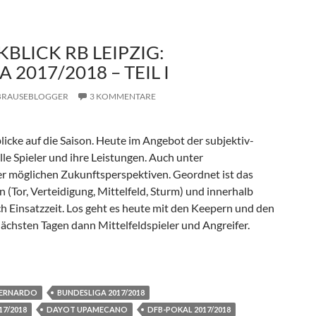
LICK RB LEIPZIG:
 2017/2018 – TEIL I
BRAUSEBLOGGER
3 KOMMENTARE
licke auf die Saison. Heute im Angebot der subjektiv-
alle Spieler und ihre Leistungen. Auch unter
er möglichen Zukunftsperspektiven. Geordnet ist das
 (Tor, Verteidigung, Mittelfeld, Sturm) und innerhalb
ch Einsatzzeit. Los geht es heute mit den Keepern und den
nächsten Tagen dann Mittelfeldspieler und Angreifer.
pzig: Bundesliga 2017/2018 – Teil I
ERNARDO
BUNDESLIGA 2017/2018
7/2018
DAYOT UPAMECANO
DFB-POKAL 2017/2018