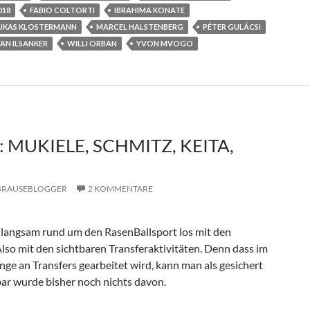
018
FABIO COLTORTI
IBRAHIMA KONATE
UKAS KLOSTERMANN
MARCEL HALSTENBERG
PÉTER GULÁCSI
FAN ILSANKER
WILLI ORBAN
YVON MVOGO
 MUKIELE, SCHMITZ, KEITA,
BRAUSEBLOGGER
2 KOMMENTARE
o langsam rund um den RasenBallsport los mit den
Also mit den sichtbaren Transferaktivitäten. Denn dass im
ge an Transfers gearbeitet wird, kann man als gesichert
ar wurde bisher noch nichts davon.