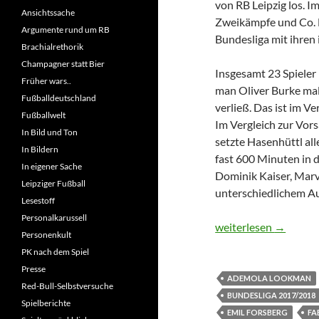
von RB Leipzig los. I
Ansichtssache
Zweikämpfe und Co. B
Argumente rund um RB
Bundesliga mit ihren 
Brachialrethorik
Champagner statt Bier
Insgesamt 23 Spieler 
Früher wars..
man Oliver Burke mal 
Fußballdeutschland
verließ. Das ist im 
Fußballwelt
Im Vergleich zur Vor
In Bild und Ton
setzte Hasenhüttl al
In Bildern
fast 600 Minuten in
In eigener Sache
Dominik Kaiser, Mar
Leipziger Fußball
unterschiedlichem A
Lesestoff
Personalkarussell
Individuelle Zahlenr
weiterlesen
→
Personenkult
PK nach dem Spiel
Presse
ADEMOLA LOOKMAN
Red-Bull-Selbstversuche
BUNDESLIGA 2017/2018
Spielberichte
EMIL FORSBERG
FA