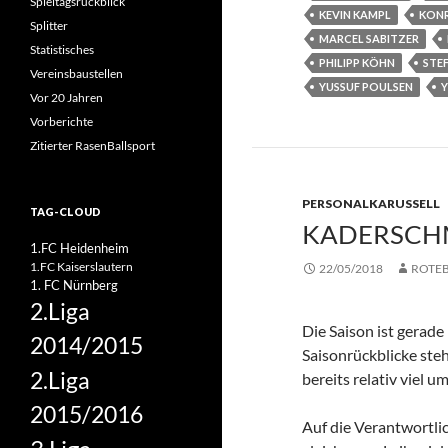
Spieltagsrückblick
KEVIN KAMPL
KONR
Splitter
MARCEL SABITZER
Statistisches
PHILIPP KÖHN
STE
Vereinsbaustellen
YUSSUF POULSEN
Vor 20 Jahren
Vorberichte
Zitierter RasenBallsport
PERSONALKARUSSELL
TAG-CLOUD
KADERSCHM
1.FC Heidenheim
1.FC Kaiserslautern
22/05/2018
ROTE
1. FC Nürnberg
2.Liga
Die Saison ist gerad
2014/2015
Saisonrückblicke ste
2.Liga
bereits relativ viel
2015/2016
Auf die Verantwortlic