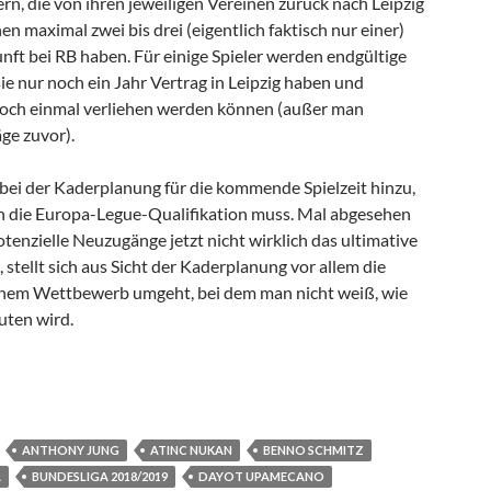
ern, die von ihren jeweiligen Vereinen zurück nach Leipzig
 maximal zwei bis drei (eigentlich faktisch nur einer)
unft bei RB haben. Für einige Spieler werden endgültige
 sie nur noch ein Jahr Vertrag in Leipzig haben und
noch einmal verliehen werden können (außer man
äge zuvor).
ei der Kaderplanung für die kommende Spielzeit hinzu,
in die Europa-Legue-Qualifikation muss. Mal abgesehen
otenzielle Neuzugänge jetzt nicht wirklich das ultimative
stellt sich aus Sicht der Kaderplanung vor allem die
einem Wettbewerb umgeht, bei dem man nicht weiß, wie
uten wird.
ipzig 2018/2019
ANTHONY JUNG
ATINC NUKAN
BENNO SCHMITZ
A
BUNDESLIGA 2018/2019
DAYOT UPAMECANO