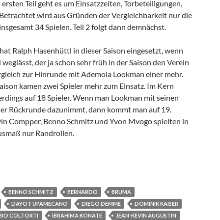
m ersten Teil geht es um Einsatzzeiten, Torbeteiligungen,
etrachtet wird aus Gründen der Vergleichbarkeit nur die
insgesamt 34 Spielen. Teil 2 folgt dann demnächst.
hat Ralph Hasenhüttl in dieser Saison eingesetzt, wenn
weglässt, der ja schon sehr früh in der Saison den Verein
Vergleich zur Hinrunde mit Ademola Lookman einer mehr.
saison kamen zwei Spieler mehr zum Einsatz. Im Kern
lerdings auf 18 Spieler. Wenn man Lookman mit seinen
 der Rückrunde dazunimmt, dann kommt man auf 19.
vin Compper, Benno Schmitz und Yvon Mvogo spielten in
usmaß nur Randrollen.
undumleuchte RB Leipzig 2017/2018 – Teil 1
BENNO SCHMITZ
BERNARDO
BRUMA
DAYOT UPAMECANO
DIEGO DEMME
DOMINIK KAISER
BIO COLTORTI
IBRAHIMA KONATE
JEAN-KEVIN AUGUSTIN