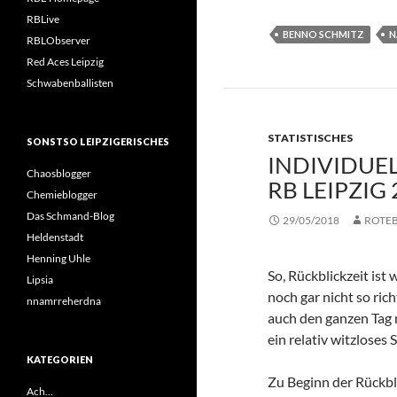
RBLive
BENNO SCHMITZ
N
RBLObserver
Red Aces Leipzig
Schwabenballisten
STATISTISCHES
SONSTSO LEIPZIGERISCHES
INDIVIDUE
Chaosblogger
RB LEIPZIG 
Chemieblogger
Das Schmand-Blog
29/05/2018
ROTE
Heldenstadt
Henning Uhle
So, Rückblickzeit ist
Lipsia
noch gar nicht so ric
nnamrreherdna
auch den ganzen Tag 
ein relativ witzloses S
KATEGORIEN
Zu Beginn der Rückbl
Ach…