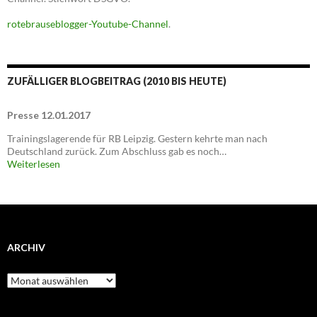
rotebrauseblogger-Youtube-Channel
.
ZUFÄLLIGER BLOGBEITRAG (2010 BIS HEUTE)
Presse 12.01.2017
Trainingslagerende für RB Leipzig. Gestern kehrte man nach
Deutschland zurück. Zum Abschluss gab es noch…
Weiterlesen
ARCHIV
Archiv