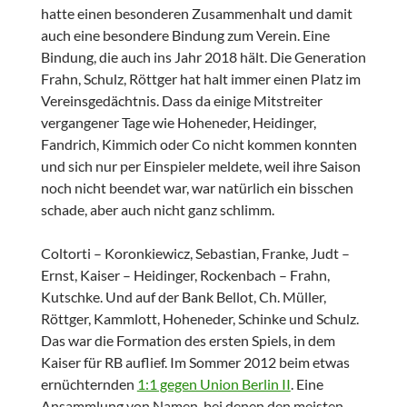
hatte einen besonderen Zusammenhalt und damit
auch eine besondere Bindung zum Verein. Eine
Bindung, die auch ins Jahr 2018 hält. Die Generation
Frahn, Schulz, Röttger hat halt immer einen Platz im
Vereinsgedächtnis. Dass da einige Mitstreiter
vergangener Tage wie Hoheneder, Heidinger,
Fandrich, Kimmich oder Co nicht kommen konnten
und sich nur per Einspieler meldete, weil ihre Saison
noch nicht beendet war, war natürlich ein bisschen
schade, aber auch nicht ganz schlimm.
Coltorti – Koronkiewicz, Sebastian, Franke, Judt –
Ernst, Kaiser – Heidinger, Rockenbach – Frahn,
Kutschke. Und auf der Bank Bellot, Ch. Müller,
Röttger, Kammlott, Hoheneder, Schinke und Schulz.
Das war die Formation des ersten Spiels, in dem
Kaiser für RB auflief. Im Sommer 2012 beim etwas
ernüchternden
1:1 gegen Union Berlin II
. Eine
Ansammlung von Namen, bei denen den meisten