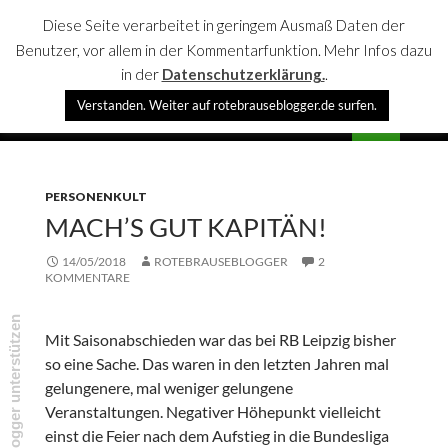
Diese Seite verarbeitet in geringem Ausmaß Daten der
Benutzer, vor allem in der Kommentarfunktion. Mehr Infos dazu
in der
Datenschutzerklärung.
.
Suchen
Verstanden. Weiter auf rotebrauseblogger.de surfen.
rotebrauseblogger
SPRINGE
PRIMÄR
ZUM
MENÜ
INHALT
PERSONENKULT
MACH’S GUT KAPITÄN!
14/05/2018
ROTEBRAUSEBLOGGER
2
KOMMENTARE
rotebrauseblogger unterstützen
Mit Saisonabschieden war das bei RB Leipzig bisher
so eine Sache. Das waren in den letzten Jahren mal
gelungenere, mal weniger gelungene
Veranstaltungen. Negativer Höhepunkt vielleicht
einst die Feier nach dem Aufstieg in die Bundesliga