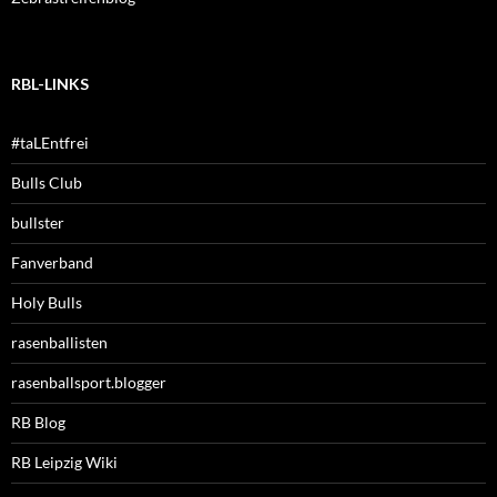
RBL-LINKS
#taLEntfrei
Bulls Club
bullster
Fanverband
Holy Bulls
rasenballisten
rasenballsport.blogger
RB Blog
RB Leipzig Wiki