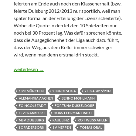
feierten am Ende auch noch den Klassenerhalt (bzw.
feierte Duisburg 2012/2013 nur sportlich, weil man
später formal an der Erteilung der Lizenz scheiterte).
Wobei die Quote in den letzten 10 Spielzeiten nur
noch bei 30 Prozent lag. Was dafür sprechen könnte,
dass die Ausgeglichenheit der Liga auch dazu führt,
dass der Weg aus dem Keller immer schwieriger
wird, wenn man denn erstmal drin steckt.
14.Spieltag – 2.Bundesliga 2015/2016
weiterlesen
→
1860 MÜNCHEN
2.BUNDESLIGA
2.LIGA 2015/2016
ALEMANNIA AACHEN
BENNO MÖHLMANN
FC INGOLSTADT
FORTUNA DÜSSELDORF
FSV FRANKFURT
HORST EHRMANTRAUT
MSV DUISBURG
PAUL LINZ
ROT WEISS AHLEN
SC PADERBORN
SV MEPPEN
TOMAS ORAL