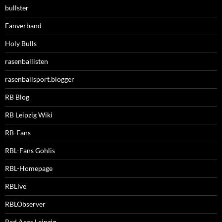
bullster
Fanverband
Holy Bulls
rasenballisten
rasenballsport.blogger
RB Blog
RB Leipzig Wiki
RB-Fans
RBL-Fans Gohlis
RBL-Homepage
RBLive
RBLObserver
Red Aces Leipzig