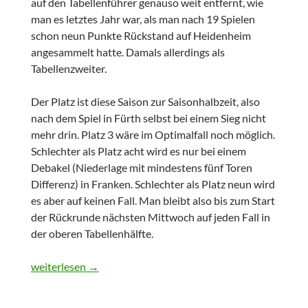
auf den Tabellenführer genauso weit entfernt, wie
man es letztes Jahr war, als man nach 19 Spielen
schon neun Punkte Rückstand auf Heidenheim
angesammelt hatte. Damals allerdings als
Tabellenzweiter.
Der Platz ist diese Saison zur Saisonhalbzeit, also
nach dem Spiel in Fürth selbst bei einem Sieg nicht
mehr drin. Platz 3 wäre im Optimalfall noch möglich.
Schlechter als Platz acht wird es nur bei einem
Debakel (Niederlage mit mindestens fünf Toren
Differenz) in Franken. Schlechter als Platz neun wird
es aber auf keinen Fall. Man bleibt also bis zum Start
der Rückrunde nächsten Mittwoch auf jeden Fall in
der oberen Tabellenhälfte.
17.Spieltag – 2.Bundesliga 2014/2015
weiterlesen
→