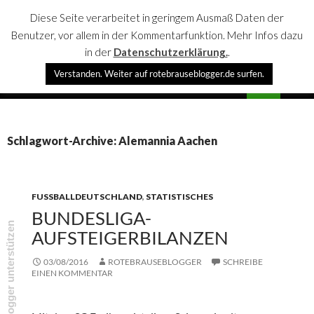
Diese Seite verarbeitet in geringem Ausmaß Daten der
Benutzer, vor allem in der Kommentarfunktion. Mehr Infos dazu
in der
Datenschutzerklärung.
.
Suchen
Verstanden. Weiter auf rotebrauseblogger.de surfen.
rotebrauseblogger
SPRINGE
PRIMÄR
ZUM
MENÜ
INHALT
Schlagwort-Archive: Alemannia Aachen
FUSSBALLDEUTSCHLAND
,
STATISTISCHES
BUNDESLIGA-
rotebrauseblogger unterstützen
AUFSTEIGERBILANZEN
03/08/2016
ROTEBRAUSEBLOGGER
SCHREIBE
EINEN KOMMENTAR