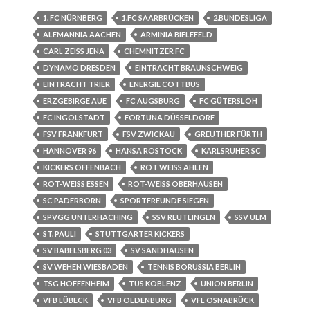
1. FC NÜRNBERG
1.FC SAARBRÜCKEN
2.BUNDESLIGA
ALEMANNIA AACHEN
ARMINIA BIELEFELD
CARL ZEISS JENA
CHEMNITZER FC
DYNAMO DRESDEN
EINTRACHT BRAUNSCHWEIG
EINTRACHT TRIER
ENERGIE COTTBUS
ERZGEBIRGE AUE
FC AUGSBURG
FC GÜTERSLOH
FC INGOLSTADT
FORTUNA DÜSSELDORF
FSV FRANKFURT
FSV ZWICKAU
GREUTHER FÜRTH
HANNOVER 96
HANSA ROSTOCK
KARLSRUHER SC
KICKERS OFFENBACH
ROT WEISS AHLEN
ROT-WEISS ESSEN
ROT-WEISS OBERHAUSEN
SC PADERBORN
SPORTFREUNDE SIEGEN
SPVGG UNTERHACHING
SSV REUTLINGEN
SSV ULM
ST. PAULI
STUTTGARTER KICKERS
SV BABELSBERG 03
SV SANDHAUSEN
SV WEHEN WIESBADEN
TENNIS BORUSSIA BERLIN
TSG HOFFENHEIM
TUS KOBLENZ
UNION BERLIN
VFB LÜBECK
VFB OLDENBURG
VFL OSNABRÜCK