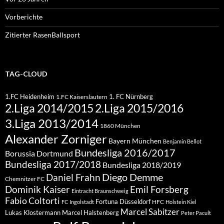
Vorberichte
Zitierter RasenBallsport
TAG-CLOUD
1.FC Heidenheim
1. FC Nürnberg
1.FC Kaiserslautern
2.Liga 2015/2016
2.Liga 2014/2015
3.Liga 2013/2014
1860 München
Alexander Zorniger
Bayern München
Benjamin Bellot
Bundesliga 2016/2017
Borussia Dortmund
Bundesliga 2017/2018
Bundesliga 2018/2019
Diego Demme
Daniel Frahn
Chemnitzer FC
Dominik Kaiser
Emil Forsberg
Eintracht Braunschweig
Fabio Coltorti
Fortuna Düsseldorf
HFC
FC Ingolstadt
Holstein Kiel
Marcel Sabitzer
Lukas Klostermann
Marcel Halstenberg
Peter Pacult