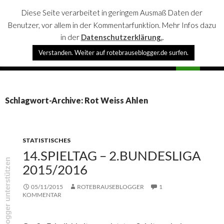
Diese Seite verarbeitet in geringem Ausmaß Daten der
Benutzer, vor allem in der Kommentarfunktion. Mehr Infos dazu
in der
Datenschutzerklärung.
.
Suchen
Verstanden. Weiter auf rotebrauseblogger.de surfen.
rotebrauseblogger
SPRINGE
PRIMÄR
ZUM
MENÜ
INHALT
Schlagwort-Archive: Rot Weiss Ahlen
STATISTISCHES
14.SPIELTAG – 2.BUNDESLIGA
rotebrauseblogger unterstützen
2015/2016
05/11/2015
ROTEBRAUSEBLOGGER
1
KOMMENTAR