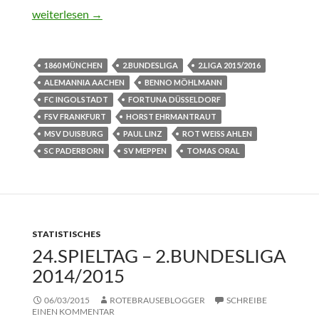
14.Spieltag – 2.Bundesliga 2015/2016
weiterlesen
→
1860 MÜNCHEN
2.BUNDESLIGA
2.LIGA 2015/2016
ALEMANNIA AACHEN
BENNO MÖHLMANN
FC INGOLSTADT
FORTUNA DÜSSELDORF
FSV FRANKFURT
HORST EHRMANTRAUT
MSV DUISBURG
PAUL LINZ
ROT WEISS AHLEN
SC PADERBORN
SV MEPPEN
TOMAS ORAL
STATISTISCHES
24.SPIELTAG – 2.BUNDESLIGA
2014/2015
06/03/2015
ROTEBRAUSEBLOGGER
SCHREIBE
EINEN KOMMENTAR