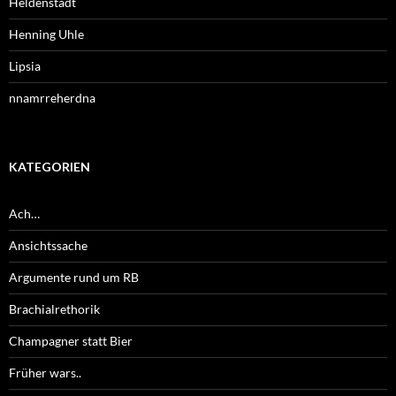
Heldenstadt
Henning Uhle
Lipsia
nnamrreherdna
KATEGORIEN
Ach…
Ansichtssache
Argumente rund um RB
Brachialrethorik
Champagner statt Bier
Früher wars..