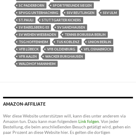
SC PADERBORN
SPORTFREUNDE SIEGEN
SPVGG UNTERHACHING
SSV REUTLINGEN
SSV ULM
ST. PAULI
STUTTGARTER KICKERS
SV BABELSBERG 03
SV SANDHAUSEN
SV WEHEN WIESBADEN
TENNIS BORUSSIA BERLIN
TSG HOFFENHEIM
TUS KOBLENZ
UNION BERLIN
VFB LÜBECK
VFB OLDENBURG
VFL OSNABRÜCK
VFR AALEN
WACKER BURGHAUSEN
WALDHOF MANNHEIM
AMAZON-AFFILIATE
Wer diese Website unterstützen will, kann dies unter anderem via
Amazon tun. Dazu kann man folgendem
Link folgen
. Von jeder
Bestellung, die beim anschließenden Besuch getätigt wird, gehen ein
paar Prozent an diese Website hier. Es gelten die dortigen