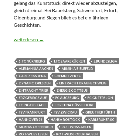
gelang das Kunststück, direkt wieder abzusteigen,
gleich dreimal. Bei Babelsberg, Schweinfurt, Erfurt,
Oldenburg und Siegen blieb es bei einjährigen
Geschichten.
Zweitliga-Aufsteigerbilanzen
weiterlesen
→
1. FC NÜRNBERG
1.FC SAARBRÜCKEN
2.BUNDESLIGA
ALEMANNIA AACHEN
ARMINIA BIELEFELD
CARL ZEISS JENA
CHEMNITZER FC
DYNAMO DRESDEN
EINTRACHT BRAUNSCHWEIG
EINTRACHT TRIER
ENERGIE COTTBUS
ERZGEBIRGE AUE
FC AUGSBURG
FC GÜTERSLOH
FC INGOLSTADT
FORTUNA DÜSSELDORF
FSV FRANKFURT
FSV ZWICKAU
GREUTHER FÜRTH
HANNOVER 96
HANSA ROSTOCK
KARLSRUHER SC
KICKERS OFFENBACH
ROT WEISS AHLEN
ROT-WEISS ESSEN
ROT-WEISS OBERHAUSEN