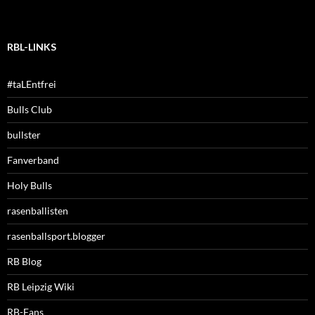
RBL-LINKS
#taLEntfrei
Bulls Club
bullster
Fanverband
Holy Bulls
rasenballisten
rasenballsport.blogger
RB Blog
RB Leipzig Wiki
RB-Fans