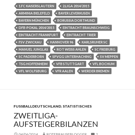
1.FC KAISERSLAUTERN
2.LIGA 2014/2015
ARMINIA BIELEFELD
BAYER LEVERKUSEN
BAYERN MÜNCHEN
BORUSSIA DORTMUND
DFB-POKAL 2014/2015
EINTRACHT BRAUNSCHWEIG
EINTRACHT FRANKFURT
EINTRACHT TRIER
FSV ZWICKAU
HANNOVER 96
KARLSRUHER SC
MANUEL JUNGLAS
ROT WEISS AHLEN
SC FREIBURG
SC PADERBORN
SPVGG UNTERHACHING
SV MEPPEN
TSG HOFFENHEIM
VFB STUTTGART
VFL BOCHUM
VFL WOLFSBURG
VFR AALEN
WERDER BREMEN
FUSSBALLDEUTSCHLAND
,
STATISTISCHES
ZWEITLIGA-
AUFSTEIGERBILANZEN
04/06/2014
ROTEBRAUSEBLOGGER
2