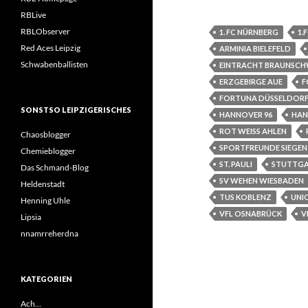
RBLive
RBLObserver
1. FC NÜRNBERG
1.
Red Aces Leipzig
ARMINIA BIELEFELD
Schwabenballisten
EINTRACHT BRAUNSCH
ERZGEBIRGE AUE
F
FORTUNA DÜSSELDOR
SONSTSO LEIPZIGERISCHES
HANNOVER 96
HAN
ROT WEISS AHLEN
Chaosblogger
SPORTFREUNDE SIEGEN
Chemieblogger
ST. PAULI
STUTTGA
Das Schmand-Blog
SV WEHEN WIESBADEN
Heldenstadt
TUS KOBLENZ
UNI
Henning Uhle
VFL OSNABRÜCK
V
Lipsia
nnamrreherdna
KATEGORIEN
Ach…