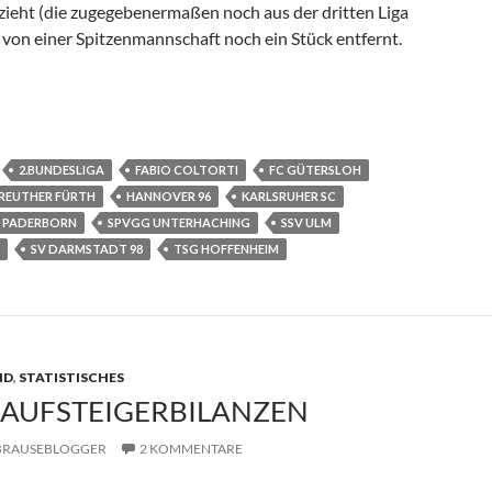
nzieht (die zugegebenermaßen noch aus der dritten Liga
 von einer Spitzenmannschaft noch ein Stück entfernt.
sliga 2015/2016
2.BUNDESLIGA
FABIO COLTORTI
FC GÜTERSLOH
REUTHER FÜRTH
HANNOVER 96
KARLSRUHER SC
C PADERBORN
SPVGG UNTERHACHING
SSV ULM
S
SV DARMSTADT 98
TSG HOFFENHEIM
D
,
STATISTISCHES
-AUFSTEIGERBILANZEN
BRAUSEBLOGGER
2 KOMMENTARE