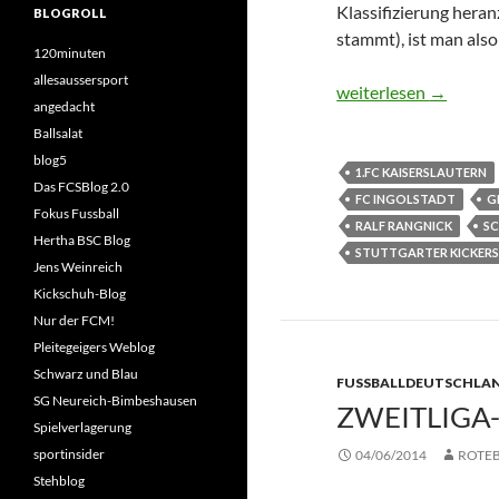
Klassifizierung hera
BLOGROLL
stammt), ist man also
120minuten
allesaussersport
3.Spieltag – 2.Bunde
weiterlesen
→
angedacht
Ballsalat
blog5
1.FC KAISERSLAUTERN
Das FCSBlog 2.0
FC INGOLSTADT
G
Fokus Fussball
RALF RANGNICK
S
Hertha BSC Blog
STUTTGARTER KICKER
Jens Weinreich
Kickschuh-Blog
Nur der FCM!
Pleitegeigers Weblog
Schwarz und Blau
FUSSBALLDEUTSCHLAN
SG Neureich-Bimbeshausen
ZWEITLIGA
Spielverlagerung
sportinsider
04/06/2014
ROTE
Stehblog