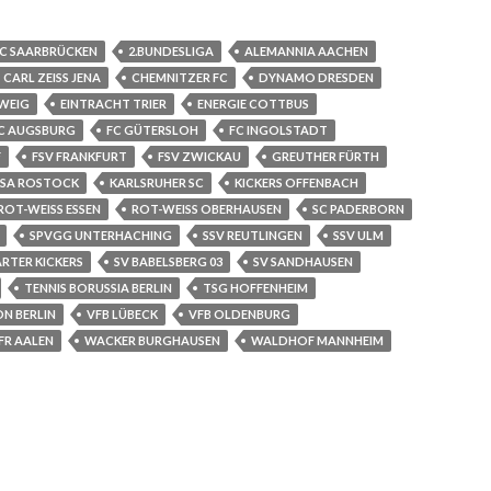
FC SAARBRÜCKEN
2.BUNDESLIGA
ALEMANNIA AACHEN
CARL ZEISS JENA
CHEMNITZER FC
DYNAMO DRESDEN
WEIG
EINTRACHT TRIER
ENERGIE COTTBUS
C AUGSBURG
FC GÜTERSLOH
FC INGOLSTADT
F
FSV FRANKFURT
FSV ZWICKAU
GREUTHER FÜRTH
SA ROSTOCK
KARLSRUHER SC
KICKERS OFFENBACH
ROT-WEISS ESSEN
ROT-WEISS OBERHAUSEN
SC PADERBORN
SPVGG UNTERHACHING
SSV REUTLINGEN
SSV ULM
RTER KICKERS
SV BABELSBERG 03
SV SANDHAUSEN
TENNIS BORUSSIA BERLIN
TSG HOFFENHEIM
ON BERLIN
VFB LÜBECK
VFB OLDENBURG
FR AALEN
WACKER BURGHAUSEN
WALDHOF MANNHEIM