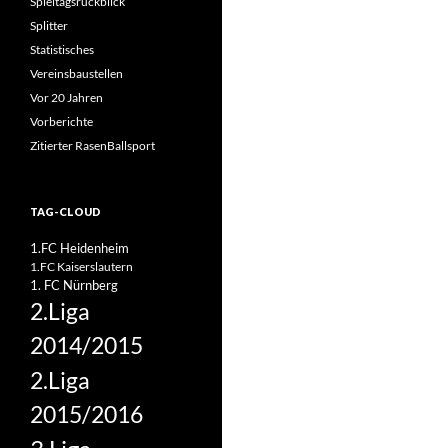
Spieltagsrückblick
Splitter
Statistisches
Vereinsbaustellen
Vor 20 Jahren
Vorberichte
Zitierter RasenBallsport
TAG-CLOUD
1.FC Heidenheim
1.FC Kaiserslautern
1. FC Nürnberg
2.Liga
2014/2015
2.Liga
2015/2016