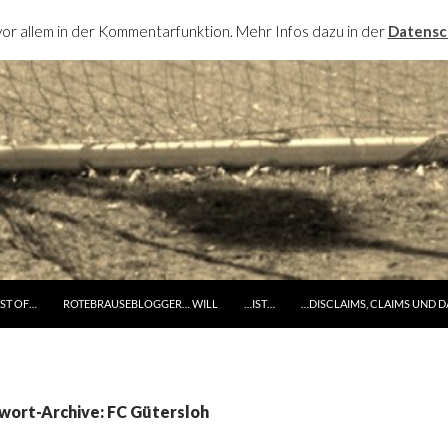
or allem in der Kommentarfunktion. Mehr Infos dazu in der
Datensc
RINGE ZUM INHALT
ST OF…
ROTEBRAUSEBLOGGER… WILL
…IST…
…DISCLAIMS, CLAIMS UND 
wort-Archive: FC Gütersloh