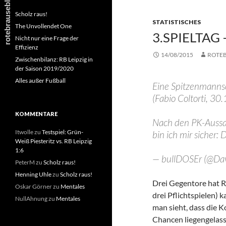
Scholz raus!
STATISTISCHES
The Unvollendet One
3.SPIELTAG
Nicht nur eine Frage der
Effizienz
14/08/2015
ROTE
Zwischenbilanz: RB Leipzig in
der Saison 2019/2020
Alles außer Fußball
Eine Spitzenmannsch
(Fabio Coltorti, 3
KOMMENTARE
Nach den PK-Auss
Itwolle
zu
Testspiel: Grün-
bin ich mir sicher:
Weiß Piesteritz vs. RB Leipzig
1:6
— bullDOSEr (@Da
PeterM
zu
Scholz raus!
Henning Uhle
zu
Scholz raus!
Drei Gegentore hat RB
Oskar Görner
zu
Mentales
drei Pflichtspielen) 
NullAhnung
zu
Mentales
man sieht, dass die 
Chancen liegengelas