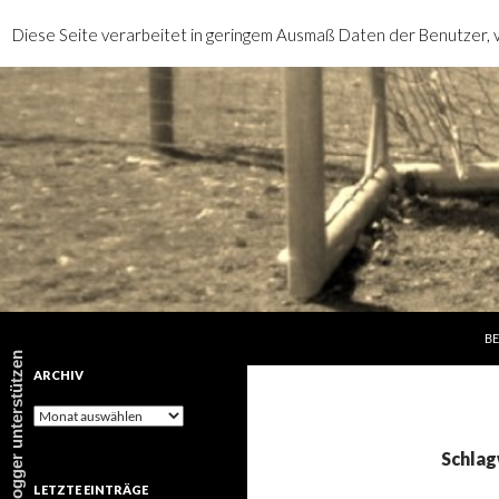
Diese Seite verarbeitet in geringem Ausmaß Daten der Benutzer, v
SP
Suchen
rotebrauseblogger
BE
rotebrauseblogger unterstützen
ARCHIV
Archiv
Schlag
LETZTE EINTRÄGE