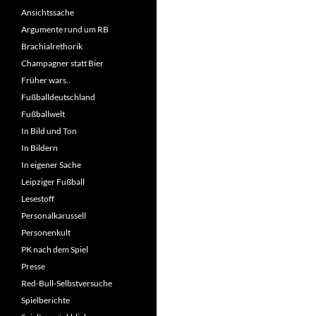
Ansichtssache
Argumente rund um RB
Brachialrethorik
Champagner statt Bier
Früher wars..
Fußballdeutschland
Fußballwelt
In Bild und Ton
In Bildern
In eigener Sache
Leipziger Fußball
Lesestoff
Personalkarussell
Personenkult
PK nach dem Spiel
Presse
Red-Bull-Selbstversuche
Spielberichte