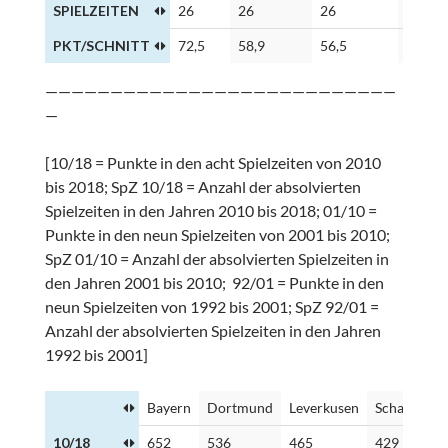
SPIELZEITEN
26
26
26
26
PKT/SCHNITT
72,5
58,9
56,5
53,0
———————————————————————————
—
[10/18 = Punkte in den acht Spielzeiten von 2010
bis 2018; SpZ 10/18 = Anzahl der absolvierten
Spielzeiten in den Jahren 2010 bis 2018; 01/10 =
Punkte in den neun Spielzeiten von 2001 bis 2010;
SpZ 01/10 = Anzahl der absolvierten Spielzeiten in
den Jahren 2001 bis 2010; 92/01 = Punkte in den
neun Spielzeiten von 1992 bis 2001; SpZ 92/01 =
Anzahl der absolvierten Spielzeiten in den Jahren
1992 bis 2001]
Bayern
Dortmund
Leverkusen
Schalke
M
10/18
652
536
465
429
4