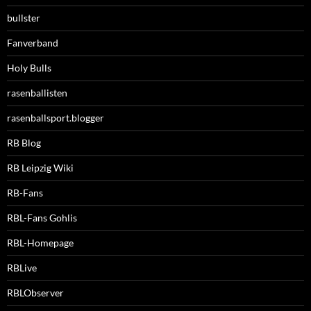
bullster
Fanverband
Holy Bulls
rasenballisten
rasenballsport.blogger
RB Blog
RB Leipzig Wiki
RB-Fans
RBL-Fans Gohlis
RBL-Homepage
RBLive
RBLObserver