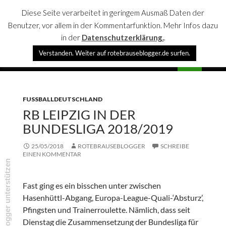
Diese Seite verarbeitet in geringem Ausmaß Daten der
Benutzer, vor allem in der Kommentarfunktion. Mehr Infos dazu
in der
Datenschutzerklärung.
.
Suchen
Verstanden. Weiter auf rotebrauseblogger.de surfen.
rotebrauseblogger
SPRINGE
PRIMÄR
ZUM
MENÜ
INHALT
FUSSBALLDEUTSCHLAND
RB LEIPZIG IN DER
BUNDESLIGA 2018/2019
25/05/2018
ROTEBRAUSEBLOGGER
SCHREIBE
EINEN KOMMENTAR
rotebrauseblogger unterstützen
Fast ging es ein bisschen unter zwischen
Hasenhüttl-Abgang, Europa-League-Quali-‘Absturz’,
Pfingsten und Trainerroulette. Nämlich, dass seit
Dienstag die Zusammensetzung der Bundesliga für