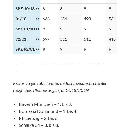
SPZ 10/18
8
8
8
8
8
01/10
636
484
493
531
2
SPZ 01/10
9
9
9
9
8
92/01
597
511
511
418
3
SPZ 92/01
9
9
9
9
7
———————————————————————————
—
Erster vager Tabellentipp inklusive Spannbreite der
möglichen Platzierungen für 2018/2019
Bayern München – 1. bis 2.
Borussia Dortmund – 1. bis 4.
RB Leipzig – 2. bis 6.
Schalke 04 – 3. bis 8.