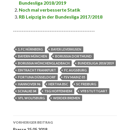
Bundesliga 2018/2019
Noch mal verbesserte Statik
RB Leipzig in der Bundesliga 2017/2018
-----------------------------------------------
1. FC NÜRNBERG
BAYER LEVERKUSEN
BAYERN MÜNCHEN
BORUSSIA DORTMUND
BORUSSIA MÖNCHENGLADBACH
BUNDESLIGA 2018/2019
EINTRACHT FRANKFURT
FC AUGSBURG
FORTUNA DÜSSELDORF
FSV MAINZ 05
HANNOVER 96
HERTHA BSC
SC FREIBURG
SCHALKE 04
TSG HOFFENHEIM
VFB STUTTGART
VFL WOLFSBURG
WERDER BREMEN
Beitrags-
VORHERIGER BEITRAG
Presse 25.05.2018