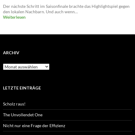
Der nächste Schritt im Saisonfinale brachte das Highlightspiel gegen
den lokalen Nachbarn. Und auch wenn…
Weiterlesen
ARCHIV
Archiv
LETZTE EINTRÄGE
Scholz raus!
The Unvollendet One
Nicht nur eine Frage der Effizienz