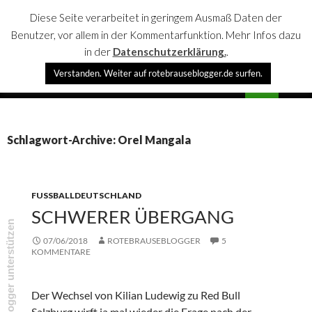
Diese Seite verarbeitet in geringem Ausmaß Daten der
Benutzer, vor allem in der Kommentarfunktion. Mehr Infos dazu
in der
Datenschutzerklärung.
.
Suchen
Verstanden. Weiter auf rotebrauseblogger.de surfen.
rotebrauseblogger
SPRINGE
PRIMÄR
ZUM
MENÜ
INHALT
Schlagwort-Archive: Orel Mangala
FUSSBALLDEUTSCHLAND
SCHWERER ÜBERGANG
rotebrauseblogger unterstützen
07/06/2018
ROTEBRAUSEBLOGGER
5
KOMMENTARE
Der Wechsel von Kilian Ludewig zu Red Bull
Salzburg wirft ja mal wieder die Frage nach der