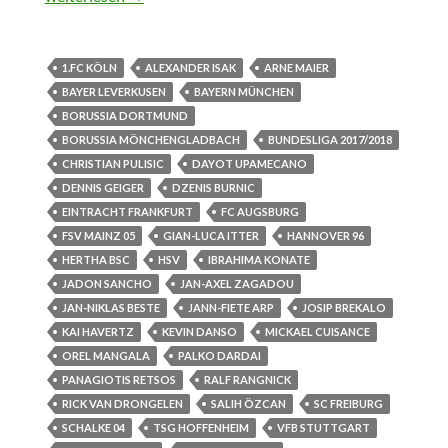
1.FC KÖLN
ALEXANDER ISAK
ARNE MAIER
BAYER LEVERKUSEN
BAYERN MÜNCHEN
BORUSSIA DORTMUND
BORUSSIA MÖNCHENGLADBACH
BUNDESLIGA 2017/2018
CHRISTIAN PULISIC
DAYOT UPAMECANO
DENNIS GEIGER
DZENIS BURNIC
EINTRACHT FRANKFURT
FC AUGSBURG
FSV MAINZ 05
GIAN-LUCA ITTER
HANNOVER 96
HERTHA BSC
HSV
IBRAHIMA KONATE
JADON SANCHO
JAN-AXEL ZAGADOU
JAN-NIKLAS BESTE
JANN-FIETE ARP
JOSIP BREKALO
KAI HAVERTZ
KEVIN DANSO
MICKAEL CUISANCE
OREL MANGALA
PALKO DARDAI
PANAGIOTIS RETSOS
RALF RANGNICK
RICK VAN DRONGELEN
SALIH ÖZCAN
SC FREIBURG
SCHALKE 04
TSG HOFFENHEIM
VFB STUTTGART