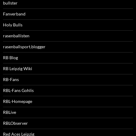
bullster
Fanverband
Holy Bulls
rasenballisten
rasenballsport.blogger
RB Blog
RB Leipzig Wiki
RB-Fans
RBL-Fans Gohlis
RBL-Homepage
RBLive
RBLObserver
Red Aces Leipzig