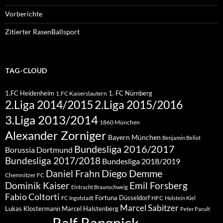
Vorberichte
Zitierter RasenBallsport
TAG-CLOUD
1.FC Heidenheim
1. FC Nürnberg
1.FC Kaiserslautern
2.Liga 2015/2016
2.Liga 2014/2015
3.Liga 2013/2014
1860 München
Alexander Zorniger
Bayern München
Benjamin Bellot
Bundesliga 2016/2017
Borussia Dortmund
Bundesliga 2017/2018
Bundesliga 2018/2019
Diego Demme
Daniel Frahn
Chemnitzer FC
Dominik Kaiser
Emil Forsberg
Eintracht Braunschweig
Fabio Coltorti
Fortuna Düsseldorf
HFC
FC Ingolstadt
Holstein Kiel
Marcel Sabitzer
Lukas Klostermann
Marcel Halstenberg
Peter Pacult
Ralf Rangnick