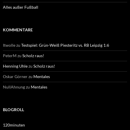
Alles außer Fußball
KOMMENTARE
Itwolle
zu
Testspiel: Grün-Weiß Piesteritz vs. RB Leipzig 1:6
PeterM
zu
Scholz raus!
Henning Uhle
zu
Scholz raus!
Oskar Görner
zu
Mentales
NullAhnung
zu
Mentales
BLOGROLL
120minuten