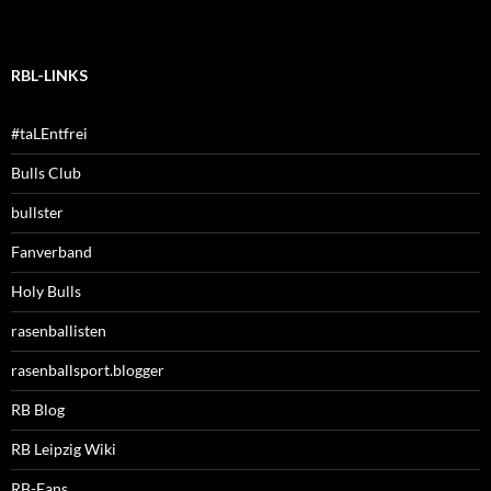
RBL-LINKS
#taLEntfrei
Bulls Club
bullster
Fanverband
Holy Bulls
rasenballisten
rasenballsport.blogger
RB Blog
RB Leipzig Wiki
RB-Fans