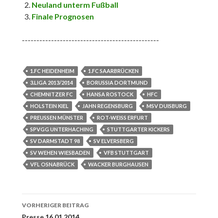
Neuland unterm Fußball
Finale Prognosen
-----------------------------------------------
1.FC HEIDENHEIM
1.FC SAARBRÜCKEN
3.LIGA 2013/2014
BORUSSIA DORTMUND
CHEMNITZER FC
HANSA ROSTOCK
HFC
HOLSTEIN KIEL
JAHN REGENSBURG
MSV DUISBURG
PREUSSEN MÜNSTER
ROT-WEISS ERFURT
SPVGG UNTERHACHING
STUTTGARTER KICKERS
SV DARMSTADT 98
SV ELVERSBERG
SV WEHEN WIESBADEN
VFB STUTTGART
VFL OSNABRÜCK
WACKER BURGHAUSEN
Beitrags-
VORHERIGER BEITRAG
Presse 16.01.2014