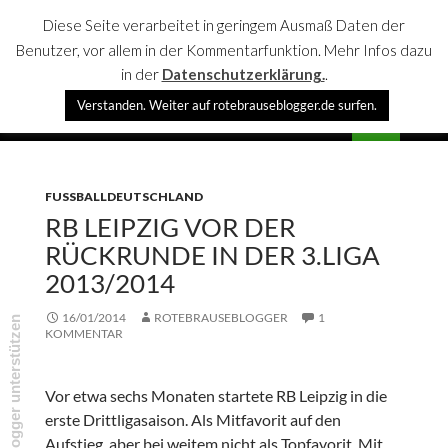
Diese Seite verarbeitet in geringem Ausmaß Daten der
Benutzer, vor allem in der Kommentarfunktion. Mehr Infos dazu
in der
Datenschutzerklärung.
.
Suchen
Verstanden. Weiter auf rotebrauseblogger.de surfen.
rotebrauseblogger
SPRINGE
PRIMÄR
ZUM
MENÜ
INHALT
FUSSBALLDEUTSCHLAND
RB LEIPZIG VOR DER
RÜCKRUNDE IN DER 3.LIGA
2013/2014
16/01/2014
ROTEBRAUSEBLOGGER
1
rotebrauseblogger unterstützen
KOMMENTAR
Vor etwa sechs Monaten startete RB Leipzig in die
erste Drittligasaison. Als Mitfavorit auf den
Aufstieg, aber bei weitem nicht als Topfavorit. Mit