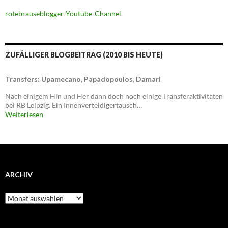
rotebrauseblogger-Youtube-Channel
.
ZUFÄLLIGER BLOGBEITRAG (2010 BIS HEUTE)
Transfers: Upamecano, Papadopoulos, Damari
Nach einigem Hin und Her dann doch noch einige Transferaktivitäten
bei RB Leipzig. Ein Innenverteidigertausch…
Weiterlesen
ARCHIV
Archiv