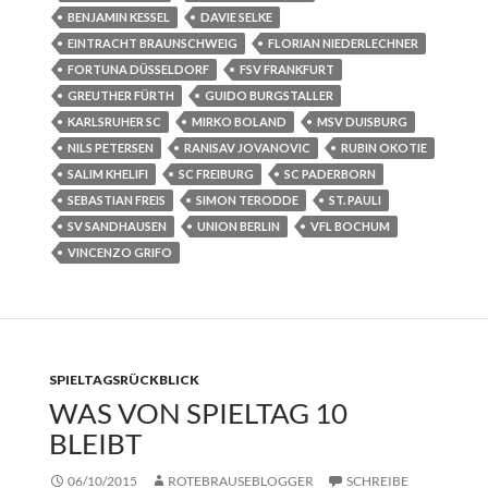
BENJAMIN KESSEL
DAVIE SELKE
EINTRACHT BRAUNSCHWEIG
FLORIAN NIEDERLECHNER
FORTUNA DÜSSELDORF
FSV FRANKFURT
GREUTHER FÜRTH
GUIDO BURGSTALLER
KARLSRUHER SC
MIRKO BOLAND
MSV DUISBURG
NILS PETERSEN
RANISAV JOVANOVIC
RUBIN OKOTIE
SALIM KHELIFI
SC FREIBURG
SC PADERBORN
SEBASTIAN FREIS
SIMON TERODDE
ST. PAULI
SV SANDHAUSEN
UNION BERLIN
VFL BOCHUM
VINCENZO GRIFO
SPIELTAGSRÜCKBLICK
WAS VON SPIELTAG 10
BLEIBT
06/10/2015
ROTEBRAUSEBLOGGER
SCHREIBE