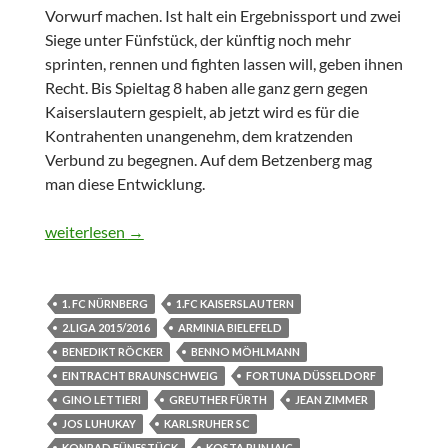
Vorwurf machen. Ist halt ein Ergebnissport und zwei
Siege unter Fünfstück, der künftig noch mehr
sprinten, rennen und fighten lassen will, geben ihnen
Recht. Bis Spieltag 8 haben alle ganz gern gegen
Kaiserslautern gespielt, ab jetzt wird es für die
Kontrahenten unangenehm, dem kratzenden
Verbund zu begegnen. Auf dem Betzenberg mag
man diese Entwicklung.
Was von Spieltag 10 bleibt
weiterlesen
→
1. FC NÜRNBERG
1.FC KAISERSLAUTERN
2.LIGA 2015/2016
ARMINIA BIELEFELD
BENEDIKT RÖCKER
BENNO MÖHLMANN
EINTRACHT BRAUNSCHWEIG
FORTUNA DÜSSELDORF
GINO LETTIERI
GREUTHER FÜRTH
JEAN ZIMMER
JOS LUHUKAY
KARLSRUHER SC
KONRAD FÜNFSTÜCK
KOSTA RUNJAIC