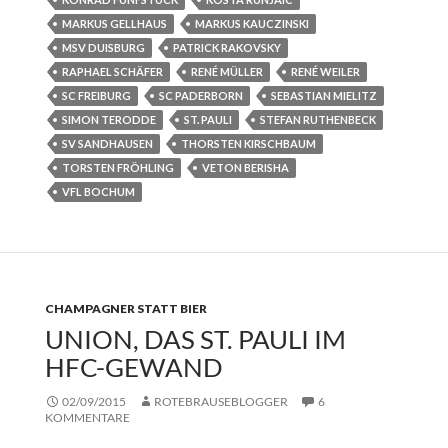
MARKUS GELLHAUS
MARKUS KAUCZINSKI
MSV DUISBURG
PATRICK RAKOVSKY
RAPHAEL SCHÄFER
RENÉ MÜLLER
RENÉ WEILER
SC FREIBURG
SC PADERBORN
SEBASTIAN MIELITZ
SIMON TERODDE
ST. PAULI
STEFAN RUTHENBECK
SV SANDHAUSEN
THORSTEN KIRSCHBAUM
TORSTEN FRÖHLING
VETON BERISHA
VFL BOCHUM
CHAMPAGNER STATT BIER
UNION, DAS ST. PAULI IM
HFC-GEWAND
02/09/2015
ROTEBRAUSEBLOGGER
6
KOMMENTARE