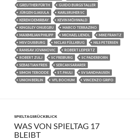
GREUTHER FÜRTH
GUIDO BURGSTALLER
JÜRGEN GJASULA
KARLSRUHER SC
KEREM DEMIRBAY
KEVIN MÖHWALD
KINGSLEY ONUEGBU
MARCO TERRAZINO
MAXIMILIAN PHILIPP
MICHAEL LIENDL
MIKE FRANTZ
MSV DUISBURG
NICLAS FÜLLKRUG
NILS PETERSEN
RANISAV JOVANOVIC
ROBERT LEIPERTZ
ROBERT ZULJ
SC FREIBURG
SC PADERBORN
SEBASTIAN FREIS
SERCAN SARARER
SIMON TERODDE
ST. PAULI
SV SANDHAUSEN
UNION BERLIN
VFL BOCHUM
VINCENZO GRIFO
SPIELTAGSRÜCKBLICK
WAS VON SPIELTAG 17
BLEIBT