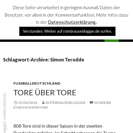
Diese Seite verarbeitet in geringem Ausmaß Daten der
Benutzer, vor allem in der Kommentarfunktion. Mehr Infos dazu
in der
Datenschutzerklärung.
.
Suchen
Verstanden. Weiter auf rotebrauseblogger.de surfen.
rotebrauseblogger
SPRINGE
PRIMÄR
ZUM
MENÜ
INHALT
Schlagwort-Archive: Simon Terodde
FUSSBALLDEUTSCHLAND
TORE ÜBER TORE
rotebrauseblogger unterstützen
01/06/2016
ROTEBRAUSEBLOGGER
SCHREIBE
EINEN KOMMENTAR
808 Tore sind in dieser Saison in der zweiten
Bundesliga gefallen. Im Schnitt schossen die Teams