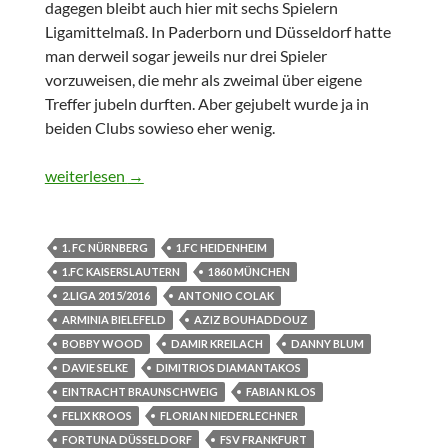
dagegen bleibt auch hier mit sechs Spielern
Ligamittelmaß. In Paderborn und Düsseldorf hatte
man derweil sogar jeweils nur drei Spieler
vorzuweisen, die mehr als zweimal über eigene
Treffer jubeln durften. Aber gejubelt wurde ja in
beiden Clubs sowieso eher wenig.
Tore über Tore
weiterlesen
→
1. FC NÜRNBERG
1.FC HEIDENHEIM
1.FC KAISERSLAUTERN
1860 MÜNCHEN
2.LIGA 2015/2016
ANTONIO COLAK
ARMINIA BIELEFELD
AZIZ BOUHADDOUZ
BOBBY WOOD
DAMIR KREILACH
DANNY BLUM
DAVIE SELKE
DIMITRIOS DIAMANTAKOS
EINTRACHT BRAUNSCHWEIG
FABIAN KLOS
FELIX KROOS
FLORIAN NIEDERLECHNER
FORTUNA DÜSSELDORF
FSV FRANKFURT