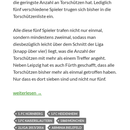
die geringste Anzahl an Torschützen hat. Lediglich
fünf verschiedene Spieler trugen sich bisher in die
Torschützenliste ein.
Alle diese fünf Spieler trafen nicht nur einmal,
sondern mindestens zweimal, sodass man
diesbezüglich leicht über dem Schnitt der Liga
(knapp über vier) liegt, was die Anzahl der
Torschützen mit mehr als einem Treffer angeht.
Neben Leipzig hat es auch Fürth geschafft, dass alle
Torschützen bisher mehr als einmal getroffen haben.
Nur dass es dort sieben sind und nicht nur fünf.
17.Spieltag – 2.Bundesliga 2015/2016
weiterlesen
→
1. FC NÜRNBERG
1.FC HEIDENHEIM
1.FC KAISERSLAUTERN
1860 MÜNCHEN
2.LIGA 2015/2016
ARMINIA BIELEFELD