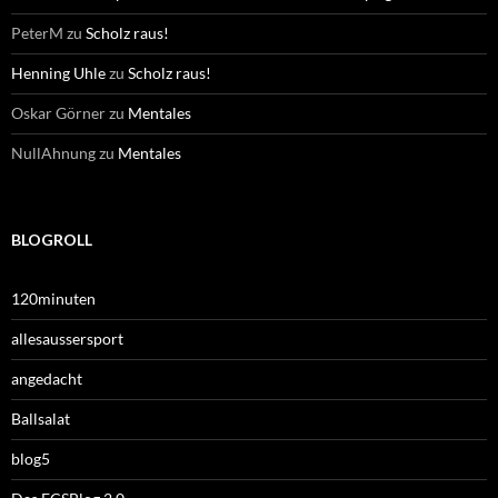
PeterM
zu
Scholz raus!
Henning Uhle
zu
Scholz raus!
Oskar Görner
zu
Mentales
NullAhnung
zu
Mentales
BLOGROLL
120minuten
allesaussersport
angedacht
Ballsalat
blog5