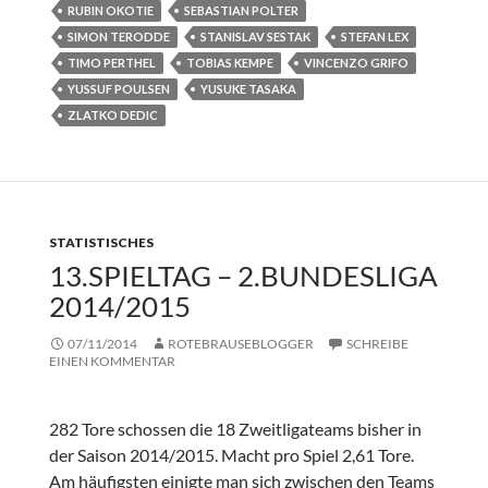
RUBIN OKOTIE
SEBASTIAN POLTER
SIMON TERODDE
STANISLAV SESTAK
STEFAN LEX
TIMO PERTHEL
TOBIAS KEMPE
VINCENZO GRIFO
YUSSUF POULSEN
YUSUKE TASAKA
ZLATKO DEDIC
STATISTISCHES
13.SPIELTAG – 2.BUNDESLIGA
2014/2015
07/11/2014
ROTEBRAUSEBLOGGER
SCHREIBE
EINEN KOMMENTAR
282 Tore schossen die 18 Zweitligateams bisher in
der Saison 2014/2015. Macht pro Spiel 2,61 Tore.
Am häufigsten einigte man sich zwischen den Teams