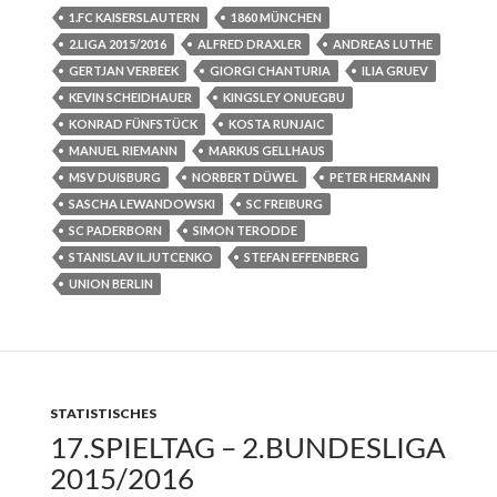
1.FC KAISERSLAUTERN
1860 MÜNCHEN
2.LIGA 2015/2016
ALFRED DRAXLER
ANDREAS LUTHE
GERTJAN VERBEEK
GIORGI CHANTURIA
ILIA GRUEV
KEVIN SCHEIDHAUER
KINGSLEY ONUEGBU
KONRAD FÜNFSTÜCK
KOSTA RUNJAIC
MANUEL RIEMANN
MARKUS GELLHAUS
MSV DUISBURG
NORBERT DÜWEL
PETER HERMANN
SASCHA LEWANDOWSKI
SC FREIBURG
SC PADERBORN
SIMON TERODDE
STANISLAV ILJUTCENKO
STEFAN EFFENBERG
UNION BERLIN
STATISTISCHES
17.SPIELTAG – 2.BUNDESLIGA
2015/2016