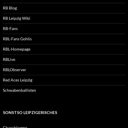
RB Blog
RB Leipzig Wiki
RB-Fans
RBL-Fans Gohlis
RBL-Homepage
RBLive
RBLObserver
Red Aces Leipzig
Schwabenballisten
SONSTSO LEIPZIGERISCHES
Chaosblogger