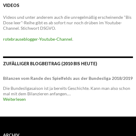
VIDEOS
Videos und unter anderem auch die unregelmäßig erscheinende "Bis
Dose leer"-Reihe gibt es ab sofort nur noch drüben im Youtube-
Channel. Stichwort DSGVO.
rotebrauseblogger-Youtube-Channel
.
ZUFÄLLIGER BLOGBEITRAG (2010 BIS HEUTE)
Bilanzen vom Rande des Spielfelds aus der Bundesliga 2018/2019
Die Bundesligasaison ist ja bereits Geschichte. Kann man also schon
mal mit dem Bilanzieren anfangen.…
Weiterlesen
ARCHIV