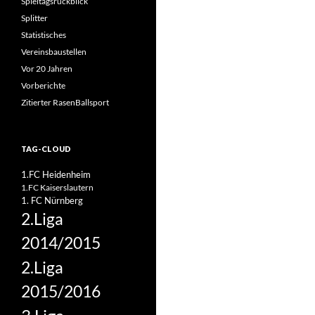
Spieltagsrückblick
Splitter
Statistisches
Vereinsbaustellen
Vor 20 Jahren
Vorberichte
Zitierter RasenBallsport
TAG-CLOUD
1.FC Heidenheim
1.FC Kaiserslautern
1. FC Nürnberg
2.Liga
2014/2015
2.Liga
2015/2016