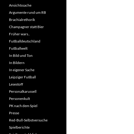
Ansichtssache
Argumente rund um RB
Brachialrethorik
Champagner statt Bier
Früher wars..
Fußballdeutschland
Fußballwelt
In Bild und Ton
In Bildern
In eigener Sache
Leipziger Fußball
Lesestoff
Personalkarussell
Personenkult
PK nach dem Spiel
Presse
Red-Bull-Selbstversuche
Spielberichte