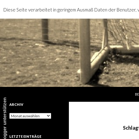
Diese Seite verarbeitet in geringem Ausmaß Daten der Benutzer, v
SP
Suchen
rotebrauseblogger
BE
rotebrauseblogger unterstützen
ARCHIV
Archiv
Schlag
LETZTE EINTRÄGE