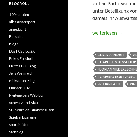
zu. Die Partie war di
BLOGROLL
unter Beteiligung vo
120minuten
damals ihr Auswärtss
allesaussersport
angedacht
13.Spieltag – 2.Bund
weiterlesen
→
Ballsalat
blog5
Das FCSBlog 2.0
2.LIGA 2014/2015
A
Fokus Fussball
CHARLISON BENSCHOP
Hertha BSC Blog
FLORIAN NIEDERLECHN
Jens Weinreich
ROMARIO KORTZORG
Kickschuh-Blog
SRDJAN LAKIC
VIN
Nur der FCM!
Pleitegeigers Weblog
Schwarz und Blau
SG Neureich-Bimbeshausen
Spielverlagerung
sportinsider
Stehblog