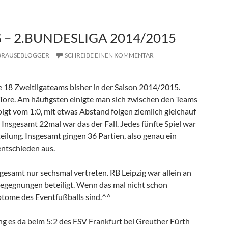
G – 2.BUNDESLIGA 2014/2015
BRAUSEBLOGGER
SCHREIBE EINEN KOMMENTAR
e 18 Zweitligateams bisher in der Saison 2014/2015.
 Tore. Am häufigsten einigte man sich zwischen den Teams
folgt vom 1:0, mit etwas Abstand folgen ziemlich gleichauf
 . Insgesamt 22mal war das der Fall. Jedes fünfte Spiel war
eilung. Insgesamt gingen 36 Partien, also genau ein
entschieden aus.
gesamt nur sechsmal vertreten. RB Leipzig war allein an
 Begegnungen beteiligt. Wenn das mal nicht schon
tome des Eventfußballs sind.^^
ng es da beim 5:2 des FSV Frankfurt bei Greuther Fürth