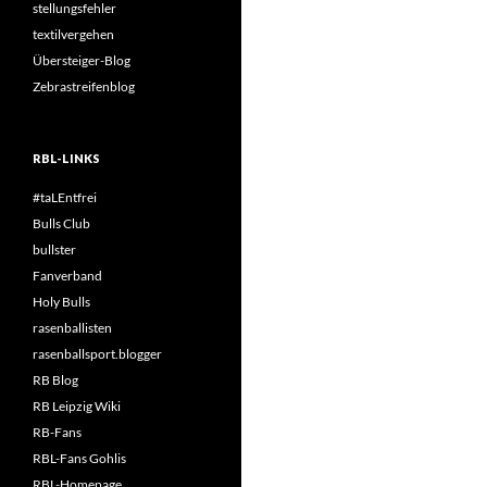
stellungsfehler
textilvergehen
Übersteiger-Blog
Zebrastreifenblog
RBL-LINKS
#taLEntfrei
Bulls Club
bullster
Fanverband
Holy Bulls
rasenballisten
rasenballsport.blogger
RB Blog
RB Leipzig Wiki
RB-Fans
RBL-Fans Gohlis
RBL-Homepage