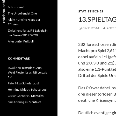
Scholz raus!
STATISTISCHES
The Unvollendet One
13.SPIELTA
Nicht nur eine Frage der
Effizienz
07/11/2014
ROTE
Zwischenbilanz: RB Leipzig in
der Saison 2019/2020
Alles außer Fußball
282 Tore schossen di
Macht pro Spiel 2,61
dabei auf ein 1:1 (ge
KOMMENTARE
und 2:0, 3:0 und 2:1)
Itwolle
zu
Testspiel: Grün-
also eine 1:1-Punktet
Weiß Piesteritz vs. RB Leipzig
Drittel der Spiele Un
1:6
PeterM
zu
Scholz raus!
Das 0:0 war dabei ins
Henning Uhle
zu
Scholz raus!
drei dieser torlosen
Oskar Görner
zu
Mentales
deutliche Krisensymp
NullAhnung
zu
Mentales
Deutlich eventiger gi