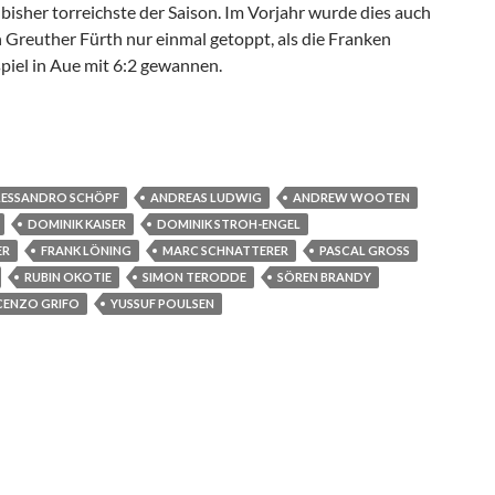
e bisher torreichste der Saison. Im Vorjahr wurde dies auch
n Greuther Fürth nur einmal getoppt, als die Franken
piel in Aue mit 6:2 gewannen.
esliga 2014/2015
LESSANDRO SCHÖPF
ANDREAS LUDWIG
ANDREW WOOTEN
DOMINIK KAISER
DOMINIK STROH-ENGEL
ER
FRANK LÖNING
MARC SCHNATTERER
PASCAL GROSS
RUBIN OKOTIE
SIMON TERODDE
SÖREN BRANDY
CENZO GRIFO
YUSSUF POULSEN