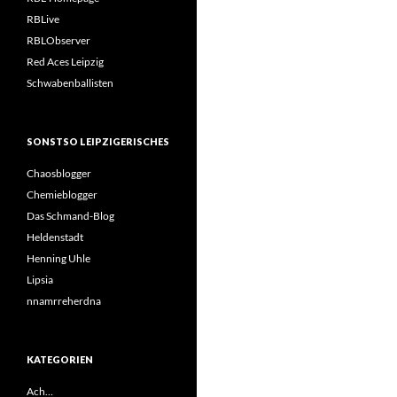
RBLive
RBLObserver
Red Aces Leipzig
Schwabenballisten
SONSTSO LEIPZIGERISCHES
Chaosblogger
Chemieblogger
Das Schmand-Blog
Heldenstadt
Henning Uhle
Lipsia
nnamrreherdna
KATEGORIEN
Ach…