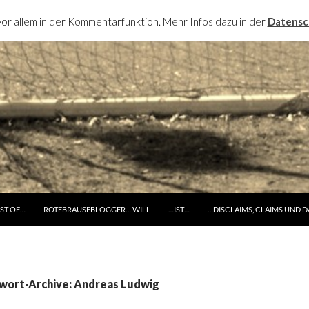
or allem in der Kommentarfunktion. Mehr Infos dazu in der
Datensc
RINGE ZUM INHALT
ST OF…
ROTEBRAUSEBLOGGER… WILL
…IST…
…DISCLAIMS, CLAIMS UND 
wort-Archive: Andreas Ludwig