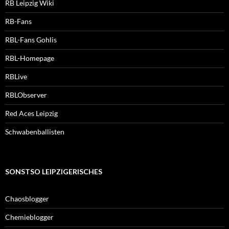
RB Leipzig Wiki
RB-Fans
RBL-Fans Gohlis
RBL-Homepage
RBLive
RBLObserver
Red Aces Leipzig
Schwabenballisten
SONSTSO LEIPZIGERISCHES
Chaosblogger
Chemieblogger