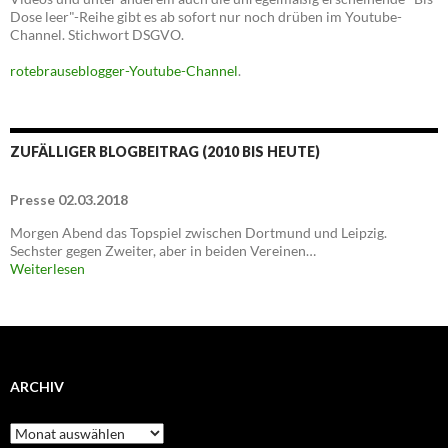
Dose leer"-Reihe gibt es ab sofort nur noch drüben im Youtube-
Channel. Stichwort DSGVO.
rotebrauseblogger-Youtube-Channel
.
ZUFÄLLIGER BLOGBEITRAG (2010 BIS HEUTE)
Presse 02.03.2018
Morgen Abend das Topspiel zwischen Dortmund und Leipzig.
Sechster gegen Zweiter, aber in beiden Vereinen…
Weiterlesen
ARCHIV
Archiv