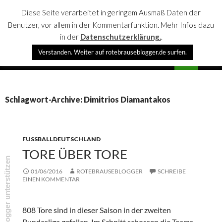
Diese Seite verarbeitet in geringem Ausmaß Daten der
Benutzer, vor allem in der Kommentarfunktion. Mehr Infos dazu
in der
Datenschutzerklärung.
.
Suchen
Verstanden. Weiter auf rotebrauseblogger.de surfen.
rotebrauseblogger
SPRINGE
PRIMÄR
ZUM
MENÜ
INHALT
Schlagwort-Archive: Dimitrios Diamantakos
FUSSBALLDEUTSCHLAND
TORE ÜBER TORE
rotebrauseblogger unterstützen
01/06/2016
ROTEBRAUSEBLOGGER
SCHREIBE
EINEN KOMMENTAR
808 Tore sind in dieser Saison in der zweiten
Bundesliga gefallen. Im Schnitt schossen die Teams