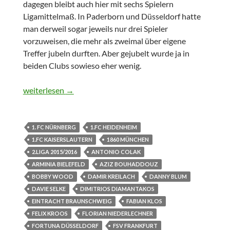
dagegen bleibt auch hier mit sechs Spielern
Ligamittelmaß. In Paderborn und Düsseldorf hatte
man derweil sogar jeweils nur drei Spieler
vorzuweisen, die mehr als zweimal über eigene
Treffer jubeln durften. Aber gejubelt wurde ja in
beiden Clubs sowieso eher wenig.
Tore über Tore
weiterlesen
→
1. FC NÜRNBERG
1.FC HEIDENHEIM
1.FC KAISERSLAUTERN
1860 MÜNCHEN
2.LIGA 2015/2016
ANTONIO COLAK
ARMINIA BIELEFELD
AZIZ BOUHADDOUZ
BOBBY WOOD
DAMIR KREILACH
DANNY BLUM
DAVIE SELKE
DIMITRIOS DIAMANTAKOS
EINTRACHT BRAUNSCHWEIG
FABIAN KLOS
FELIX KROOS
FLORIAN NIEDERLECHNER
FORTUNA DÜSSELDORF
FSV FRANKFURT