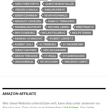
GREUTHER FÜRTH
GUIDO BURGSTALLER
JÜRGEN GJASULA
KARLSRUHER SC
KEREM DEMIRBAY
KEVIN MÖHWALD
KINGSLEY ONUEGBU
MARCO TERRAZINO
MAXIMILIAN PHILIPP
MICHAEL LIENDL
MIKE FRANTZ
MSV DUISBURG
NICLAS FÜLLKRUG
NILS PETERSEN
RANISAV JOVANOVIC
ROBERT LEIPERTZ
ROBERT ZULJ
SC FREIBURG
SC PADERBORN
SEBASTIAN FREIS
SERCAN SARARER
SIMON TERODDE
ST. PAULI
SV SANDHAUSEN
UNION BERLIN
VFL BOCHUM
VINCENZO GRIFO
AMAZON-AFFILIATE
Wer diese Website unterstützen will, kann dies unter anderem via
Amazon tun. Dazu kann man folgendem
Link folgen
. Von jeder