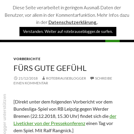
Diese Seite verarbeitet in geringem Ausmaß Daten der
Benutzer, vor allem in der Kommentarfunktion. Mehr Infos dazu
in der
Datenschutzerklärung.
.
Suchen
Verstanden. Weiter auf rotebrauseblogger.de surfen.
rotebrauseblogger
SPRINGE
PRIMÄR
ZUM
MENÜ
INHALT
VORBERICHTE
FÜRS GUTE GEFÜHL
21/12/2018
ROTEBRAUSEBLOGGER
SCHREIBE
EINEN KOMMENTAR
rotebrauseblogger unterstützen
[Direkt unter dem folgenden Vorbericht vor dem
Bundesliga-Spiel von RB Leipzig gegen Werder
Bremen (22.12.2018, 15.30 Uhr) findet sich die
der
Liveticker von der Pressekonferenz
einen Tag vor
dem Spiel. Mit Ralf Rangnick.]