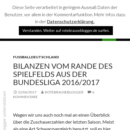
Diese Seite verarbeitet in geringem Ausmaß Daten der
Benutzer, vor allem in der Kommentarfunktion. Mehr Infos dazu
in der
Datenschutzerklärung.
.
Suchen
Verstanden. Weiter auf rotebrauseblogger.de surfen.
rotebrauseblogger
SPRINGE
PRIMÄR
ZUM
MENÜ
INHALT
FUSSBALLDEUTSCHLAND
BILANZEN VOM RANDE DES
SPIELFELDS AUS DER
BUNDESLIGA 2016/2017
22/06/2017
ROTEBRAUSEBLOGGER
6
rotebrauseblogger unterstützen
KOMMENTARE
Wagen wir uns auch noch mal an einen Überblick
über die Zuschauerzahlen der letzten Saison. Meist
als eine Art Schwanzvergleich benutzt, soll es hier