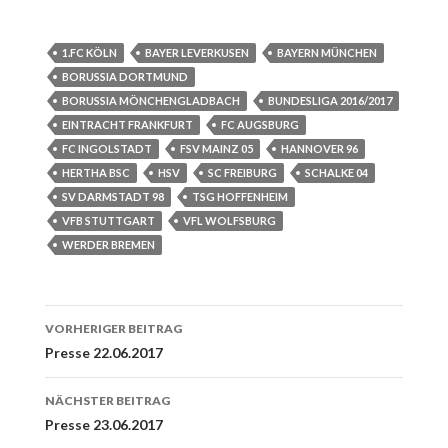
1.FC KÖLN
BAYER LEVERKUSEN
BAYERN MÜNCHEN
BORUSSIA DORTMUND
BORUSSIA MÖNCHENGLADBACH
BUNDESLIGA 2016/2017
EINTRACHT FRANKFURT
FC AUGSBURG
FC INGOLSTADT
FSV MAINZ 05
HANNOVER 96
HERTHA BSC
HSV
SC FREIBURG
SCHALKE 04
SV DARMSTADT 98
TSG HOFFENHEIM
VFB STUTTGART
VFL WOLFSBURG
WERDER BREMEN
Beitrags-
VORHERIGER BEITRAG
Navigation
Presse 22.06.2017
NÄCHSTER BEITRAG
Presse 23.06.2017