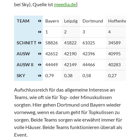
bei Sky), Quelle ist
meedia.de
]
TEAM
Bayern
Leipzig
Dortmund
Hoffenheim
K
1
2
3
4
5
SCHNITT
58826
41822
61025
34589
4
AUSW
42652
42190
42396
40995
4
AUSW II
44449
42149
44466
40283
4
SKY
0,79
0,38
0,58
0,27
0
Aufschlussreich für das allgemeine Interesse an
Teams, wie oft sie für Top- oder Minuskulissen
sorgten. Hier gehen Dortmund und Bayern wieder
vorneweg, wenn es darum geht für Topkulissen zu
sorgen. Beide Teams sorgen wie erwähnt immer für
volle Häuser. Beide Teams funktionieren überall als
Event.