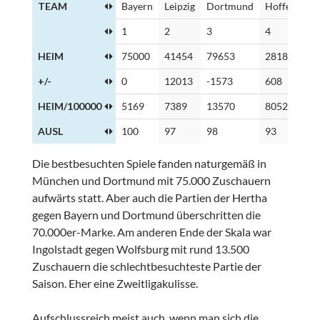
TEAM
Bayern
Leipzig
Dortmund
Hoffenheim
1
2
3
4
HEIM
75000
41454
79653
28182
+/-
0
12013
-1573
608
HEIM/100000
5169
7389
13570
80521
AUSL
100
97
98
93
Die bestbesuchten Spiele fanden naturgemäß in
München und Dortmund mit 75.000 Zuschauern
aufwärts statt. Aber auch die Partien der Hertha
gegen Bayern und Dortmund überschritten die
70.000er-Marke. Am anderen Ende der Skala war
Ingolstadt gegen Wolfsburg mit rund 13.500
Zuschauern die schlechtbesuchteste Partie der
Saison. Eher eine Zweitligakulisse.
Aufschlussreich meist auch, wenn man sich die