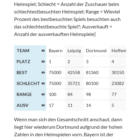
Heimspiel; Schlecht = Anzahl der Zuschauer beim
schlechtestbesuchten Heimspiel; Range = Wieviel
Prozent des bestbesuchten Spiels besuchten auch
das schlechtestbesuchte Spiel?; Ausverkauft =
Anzahl der ausverkauften Heimspiele]
TEAM
Bayern
Leipzig
Dortmund
Hoffenheim
PLATZ
1
2
3
4
BEST
75000
42558
81360
30150
SCHLECHT
75000
35721
80100
23082
RANGE
100
84
98
77
AUSV
17
11
14
5
Wenn man sich den Gesamtschnitt anschaut, dann
liegt hier wiederum Dortmund aufgrund der hohen
Zahlen in den Heimspielen vorn. Bayern ist der