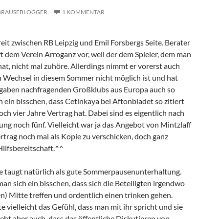
BRAUSEBLOGGER
1 KOMMENTAR
eit zwischen RB Leipzig und Emil Forsbergs Seite. Berater
t dem Verein Arroganz vor, weil der dem Spieler, dem man
hat, nicht mal zuhöre. Allerdings nimmt er vorerst auch
in Wechsel in diesem Sommer nicht möglich ist und hat
ngaben nachfragenden Großklubs aus Europa auch so
h ein bisschen, dass Cetinkaya bei Aftonbladet so zitiert
och vier Jahre Vertrag hat. Dabei sind es eigentlich nach
ung noch fünf. Vielleicht war ja das Angebot von Mintzlaff
rtrag noch mal als Kopie zu verschicken, doch ganz
ilfsbereitschaft.^^
te taugt natürlich als gute Sommerpausenunterhaltung.
n sich ein bisschen, dass sich die Beteiligten irgendwo
n) Mitte treffen und ordentlich einen trinken gehen.
e vielleicht das Gefühl, dass man mit ihr spricht und sie
teht aber auch, dass das öffentliche Diskutieren von