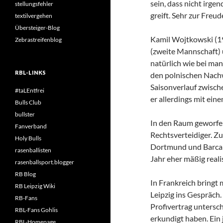
sein, dass nicht irge
stellungsfehler
greift. Sehr zur Fre
textilvergehen
Übersteiger-Blog
Kamil Wojtkowski (19
Zebrastreifenblog
(zweite Mannschaft)
natürlich wie bei ma
RBL-LINKS
den polnischen Nachw
Saisonverlauf zwische
#taLEntfrei
er allerdings mit ei
Bulls Club
bullster
In den Raum geworfen 
Fanverband
Rechtsverteidiger. Zu
Holy Bulls
Dortmund und Barca a
rasenballisten
Jahr eher mäßig reali
rasenballsport.blogger
RB Blog
In Frankreich bringt
RB Leipzig Wiki
Leipzig ins Gespräch.
RB-Fans
Profivertrag untersch
RBL-Fans Gohlis
erkundigt haben. Ein
RBL-Homepage