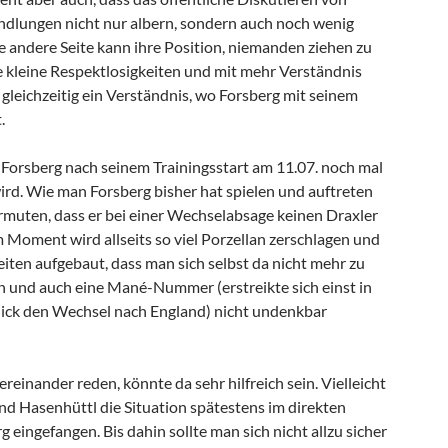
dlungen nicht nur albern, sondern auch noch wenig
ie andere Seite kann ihre Position, niemanden ziehen zu
ne kleine Respektlosigkeiten und mit mehr Verständnis
 gleichzeitig ein Verständnis, wo Forsberg mit seinem
.
s Forsberg nach seinem Trainingsstart am 11.07. noch mal
ird. Wie man Forsberg bisher hat spielen und auftreten
muten, dass er bei einer Wechselabsage keinen Draxler
 Moment wird allseits so viel Porzellan zerschlagen und
keiten aufgebaut, dass man sich selbst da nicht mehr zu
n und auch eine Mané-Nummer (erstreikte sich einst in
ick den Wechsel nach England) nicht undenkbar
ereinander reden, könnte da sehr hilfreich sein. Vielleicht
nd Hasenhüttl die Situation spätestens im direkten
 eingefangen. Bis dahin sollte man sich nicht allzu sicher