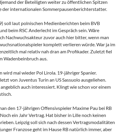
ndjemand der Beteiligten weiter zu öffentlichen Spitzen
ude der internationalen Sommerpausenberichterstatter.
) soll laut polnischen Medienberichten beim BVB
 und beim RSC Anderlecht im Gespräch sein. Wäre
nch Nachwuchsakteur zuvor auch hier bitter, wenn man
uchsnationalspieler komplett verlieren würde. War ja im
nzeitlich mal relativ nah dran am Profikader. Zuletzt fiel
nem Wadenbeinbruch aus.
wird mal wieder Pol Lirola. 19-jähriger Spanier.
letzt von Juventus Turin an US Sassuolo ausgeliehen.
ngeblich auch interessiert. Klingt wie schon vor einem
stisch.
 man den 17-jährigen Offensivspieler Maxime Pau bei RB
 Noch ein Jahr Vertrag. Hat bisher in Lille noch keinen
rieben. Leipzig soll sich nach dessen Vertragsmodalitäten
 junger Franzose geht im Hause RB natürlich immer, aber