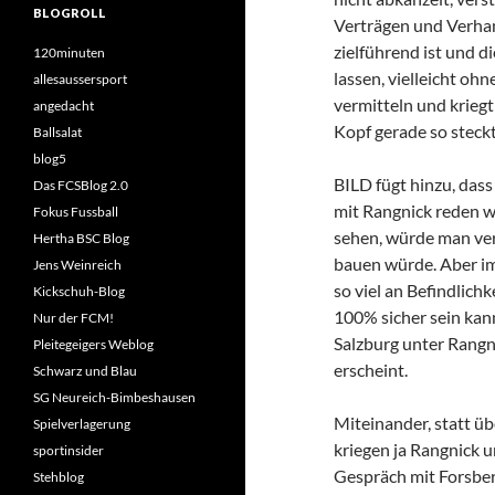
BLOGROLL
Verträgen und Verhan
zielführend ist und d
120minuten
lassen, vielleicht oh
allesaussersport
vermitteln und kriegt
angedacht
Kopf gerade so steckt
Ballsalat
blog5
BILD fügt hinzu, das
Das FCSBlog 2.0
mit Rangnick reden w
Fokus Fussball
sehen, würde man ver
Hertha BSC Blog
bauen würde. Aber im
Jens Weinreich
so viel an Befindlich
Kickschuh-Blog
100% sicher sein kan
Nur der FCM!
Salzburg unter Rangn
Pleitegeigers Weblog
erscheint.
Schwarz und Blau
SG Neureich-Bimbeshausen
Miteinander, statt üb
Spielverlagerung
kriegen ja Rangnick u
sportinsider
Gespräch mit Forsberg
Stehblog