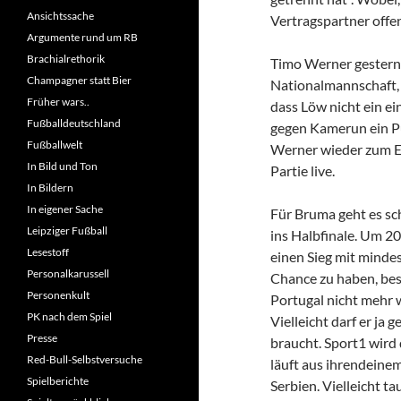
Ansichtssache
Vertragspartner offen
Argumente rund um RB
Brachialrethorik
Timo Werner gestern
Champagner statt Bier
Nationalmannschaft, 
Früher wars..
dass Löw nicht ein e
Fußballdeutschland
gegen Kamerun ein Pu
Fußballwelt
Werner wieder zum Ei
In Bild und Ton
Partie live.
In Bildern
In eigener Sache
Für Bruma geht es sc
Leipziger Fußball
ins Halbfinale. Um 2
Lesestoff
einen Sieg mit minde
Personalkarussell
Chance zu haben, be
Personenkult
Portugal nicht mehr 
PK nach dem Spiel
Vielleicht darf er ja
Presse
braucht. Sport1 wird 
Red-Bull-Selbstversuche
läuft aus ihrendeine
Spielberichte
Serbien. Vielleicht ta