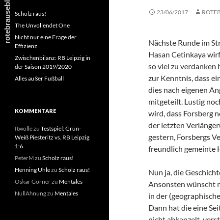
23/06/2017
ROTE
Scholz raus!
The Unvollendet One
Nicht nur eine Frage der
Nächste Runde im Str
Effizienz
Hasan Cetinkaya wirf
Zwischenbilanz: RB Leipzig in
so viel zu verdanken 
der Saison 2019/2020
zur Kenntnis, dass e
Alles außer Fußball
dies nach eigenen A
mitgeteilt. Lustig noc
KOMMENTARE
wird, dass Forsberg n
der letzten Verlänger
Itwolle
zu
Testspiel: Grün-
gestern, Forsbergs Ve
Weiß Piesteritz vs. RB Leipzig
1:6
freundlich gemeinte H
PeterM
zu
Scholz raus!
Henning Uhle
zu
Scholz raus!
Nun ja, die Geschich
Oskar Görner
zu
Mentales
Ansonsten wünscht ma
NullAhnung
zu
Mentales
in der (geographische
Dann hat die eine Seit
nicht abkanzelt, vers