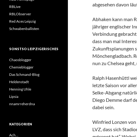
abgesehen davon läuft
RBLive
RBLObserver
Abhaken kann man Re
Red Aces Leipzig
jähriger englischer I
Schwabenballisten
Verbindung gebracht 
dass man mal Interess
Zukunftsplanungen sp
SONSTSO LEIPZIGERISCHES
Mönchengladbach. Red
Chaosblogger
nun zu Chelsea geht, 
Chemieblogger
Das Schmand-Blog
Ralph Hasenhüttl wei
Heldenstadt
letzte Saison vor al
Henning Uhle
Selke-Abgang natürli
Lipsia
Diego Demme darf der
nnamrreherdna
dabei sein.
Winfried Lonzen von d
KATEGORIEN
LVZ, dass sich Stadi
Ach…
getrennt hat”. Wobei,