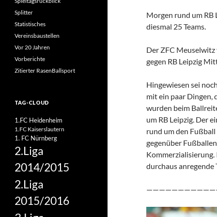
Spieltagsrückblick
Splitter
Morgen rund um RB Lei
Statistisches
diesmal 25 Teams.
Vereinsbaustellen
Vor 20 Jahren
Der ZFC Meuselwitz ve
Vorberichte
gegen RB Leipzig Mitt
Zitierter RasenBallsport
Hingewiesen sei noc
mit ein paar Dingen, 
TAG-CLOUD
wurden beim Ballreit
um RB Leipzig. Der e
1.FC Heidenheim
1.FC Kaiserslautern
rund um den Fußball 
1. FC Nürnberg
gegenüber Fußballen
2.Liga
Kommerzialisierung. I
2014/2015
durchaus anregende 
2.Liga
———————————
2015/2016