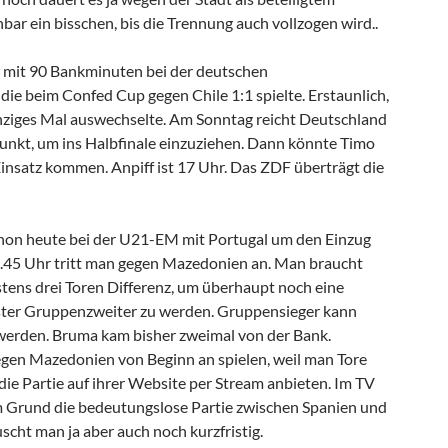
bar ein bisschen, bis die Trennung auch vollzogen wird..
 mit 90 Bankminuten bei der deutschen
die beim Confed Cup gegen Chile 1:1 spielte. Erstaunlich,
inziges Mal auswechselte. Am Sonntag reicht Deutschland
nkt, um ins Halbfinale einzuziehen. Dann könnte Timo
nsatz kommen. Anpiff ist 17 Uhr. Das ZDF überträgt die
hon heute bei der U21-EM mit Portugal um den Einzug
0.45 Uhr tritt man gegen Mazedonien an. Man braucht
stens drei Toren Differenz, um überhaupt noch eine
ster Gruppenzweiter zu werden. Gruppensieger kann
werden. Bruma kam bisher zweimal von der Bank.
 gegen Mazedonien von Beginn an spielen, weil man Tore
die Partie auf ihrer Website per Stream anbieten. Im TV
m Grund die bedeutungslose Partie zwischen Spanien und
uscht man ja aber auch noch kurzfristig.