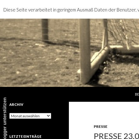
Diese Seite verarbeitet in geringem Ausmaß Daten der Benutzer, v
SP
Suchen
rotebrauseblogger
BE
rotebrauseblogger unterstützen
ARCHIV
Archiv
PRESSE
PRESSE 23.
LETZTE EINTRÄGE