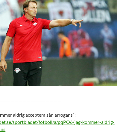
————————————————
ommer aldrig acceptera sån arrogans”:
det.se/sportbladet/fotboll/a/pqPO6/jag-kommer-aldrig-
ans