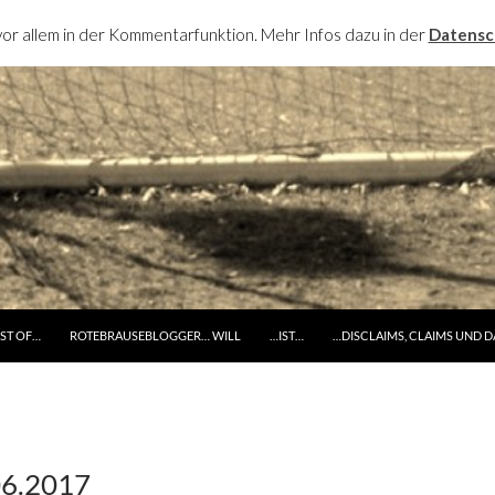
or allem in der Kommentarfunktion. Mehr Infos dazu in der
Datensc
RINGE ZUM INHALT
ST OF…
ROTEBRAUSEBLOGGER… WILL
…IST…
…DISCLAIMS, CLAIMS UND 
06.2017