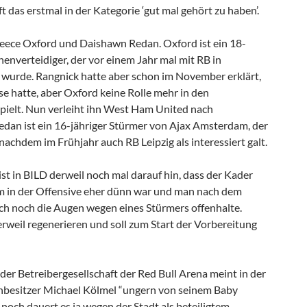
 das erstmal in der Kategorie ‘gut mal gehört zu haben’.
ece Oxford und Daishawn Redan. Oxford ist ein 18-
nnenverteidiger, der vor einem Jahr mal mit RB in
wurde. Rangnick hatte aber schon im November erklärt,
e hatte, aber Oxford keine Rolle mehr in den
ielt. Nun verleiht ihn West Ham United nach
an ist ein 16-jähriger Stürmer von Ajax Amsterdam, der
nachdem im Frühjahr auch RB Leipzig als interessiert galt.
st in BILD derweil noch mal darauf hin, dass der Kader
lem in der Offensive eher dünn war und man nach dem
ch noch die Augen wegen eines Stürmers offenhalte.
weil regenerieren und soll zum Start der Vorbereitung
er Betreibergesellschaft der Red Bull Arena meint in der
onbesitzer Michael Kölmel “ungern von seinem Baby
 noch dauert es ja wegen der Stadt als beteiligtem