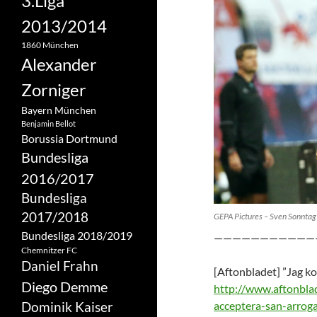
3.Liga
2013/2014
1860 München
Alexander
Zorniger
Bayern München
Benjamin Bellot
Borussia Dortmund
Bundesliga
2016/2017
Bundesliga
2017/2018
GEPA Pictures – Sven Sonntag
Bundesliga 2018/2019
———————————
Chemnitzer FC
Daniel Frahn
[Aftonbladet] ”Jag k
Diego Demme
http://www.aftonbla
Dominik Kaiser
acceptera-san-arrog