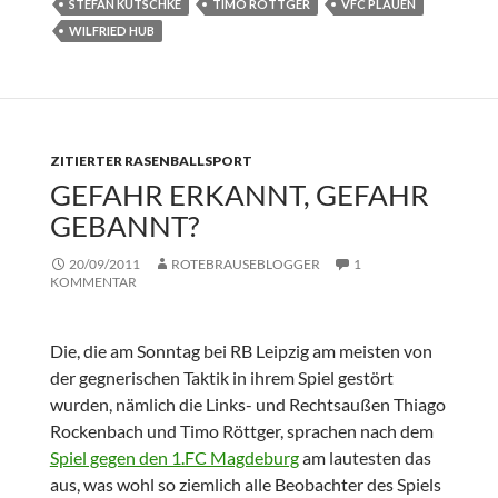
STEFAN KUTSCHKE
TIMO RÖTTGER
VFC PLAUEN
WILFRIED HUB
ZITIERTER RASENBALLSPORT
GEFAHR ERKANNT, GEFAHR
GEBANNT?
20/09/2011
ROTEBRAUSEBLOGGER
1
KOMMENTAR
Die, die am Sonntag bei RB Leipzig am meisten von
der gegnerischen Taktik in ihrem Spiel gestört
wurden, nämlich die Links- und Rechtsaußen Thiago
Rockenbach und Timo Röttger, sprachen nach dem
Spiel gegen den 1.FC Magdeburg
am lautesten das
aus, was wohl so ziemlich alle Beobachter des Spiels