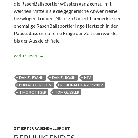
die RasenBallsportler wüssten ganz genau, mit
welchen Mitteln sie die gegnerische Abwehrreihe
bezwingen können. Nicht zu Unrecht bemerkte der
ehemalige RasenBallsportler Ingo Hertzsch in der
Pause, dass es nur eine Frage der Zeit sein würde,
bis der Ausgleich fiele.
Regionalliga: RB Leipzig vs. Hamburger SV II 1:2
weiterlesen
→
DANIEL FRAHN
DANIEL ROSIN
HSV
PEKKA LAGERBLOM
REGIONALLIGA 2011/2012
TIMO RÖTTGER
TOM GEISSLER
ZITIERTER RASENBALLSPORT
BERUHIGENDES