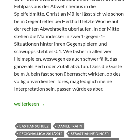
Fehlpass aus der Abwehr heraus in die
Spielfeldmitte. Christian Müller lässt sich wie schon
beim Gegentreffer bei Hertha II letzte Woche auf
der rechten Abwehrseite überlaufen. In der Mitte
stehen die Manndecker in zwei 1-gegen-1-
Situationen hinter ihren Gegenspielern und
schwupps steht es 0:1. Wie bisher in allen vier
Heimspielen, weswegen es auch schwer fällt, das
ganze als Pech oder Zufall abzutun. Dass die Gäste
beim Jubeln fast schon überrascht wirkten, ob des
völlig unverdienten Tores, mag lediglich meine
Interpretation sein, passen würde es aber.
Regionalliga: RB Leipzig gegen VFC Plauen 1:1
weiterlesen
→
BASTIAN SCHULZ
DANIEL FRAHN
REGIONALLIGA 2011/2012
SEBASTIAN HEIDINGER