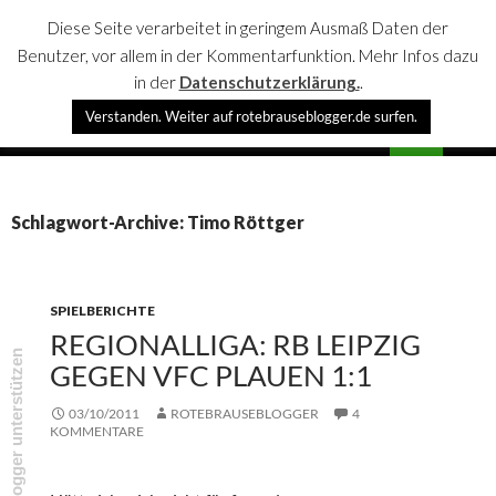
Diese Seite verarbeitet in geringem Ausmaß Daten der
Benutzer, vor allem in der Kommentarfunktion. Mehr Infos dazu
in der
Datenschutzerklärung.
.
Suchen
Verstanden. Weiter auf rotebrauseblogger.de surfen.
rotebrauseblogger
SPRINGE
PRIMÄR
ZUM
MENÜ
INHALT
Schlagwort-Archive: Timo Röttger
SPIELBERICHTE
REGIONALLIGA: RB LEIPZIG
rotebrauseblogger unterstützen
GEGEN VFC PLAUEN 1:1
03/10/2011
ROTEBRAUSEBLOGGER
4
KOMMENTARE