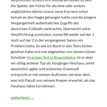
Als Spieler, der früher für die eine oder andere
unglückliche Aktion stand, seine Karriere schon
beinah an den Nagel gehangen hatte und die jüngere
Vergangenheit außerhalb des Zugriffs des
deutschen Fußballs verbrachte, überrascht seine
Verpflichtung zumindest, zumal RB weder auf der 1
noch auf der 2 in der vergangenen Saison ein
Problem hatte. So wie ich Borel in den Tests bisher
gesehen habe und mal abgesehen von seinem bösen
Schnitzer
im ersten Test in Braunsbedra
, ist er aber
ein völlig anderer Typ als Vorgänger Neuhaus, wirkt
wesentlich agiler und präsenter. Eventuell
entspricht er mit seinem Auftreten viel eher dem,
was sich Pacult von seinem Keeper erwartet, als das
Neuhaus hätte tun können.
Kaderschmiede RB Leipzig 2011/2012
weiterlesen
→