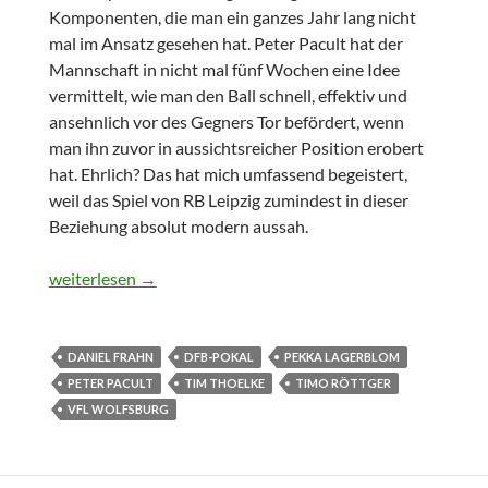
Komponenten, die man ein ganzes Jahr lang nicht
mal im Ansatz gesehen hat. Peter Pacult hat der
Mannschaft in nicht mal fünf Wochen eine Idee
vermittelt, wie man den Ball schnell, effektiv und
ansehnlich vor des Gegners Tor befördert, wenn
man ihn zuvor in aussichtsreicher Position erobert
hat. Ehrlich? Das hat mich umfassend begeistert,
weil das Spiel von RB Leipzig zumindest in dieser
Beziehung absolut modern aussah.
DFB-Pokal: RB Leipzig vs. VfL Wolfsburg 3:2
weiterlesen
→
DANIEL FRAHN
DFB-POKAL
PEKKA LAGERBLOM
PETER PACULT
TIM THOELKE
TIMO RÖTTGER
VFL WOLFSBURG