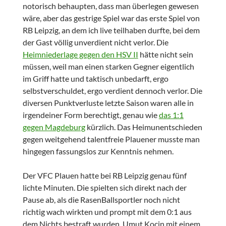
notorisch behaupten, dass man überlegen gewesen
wäre, aber das gestrige Spiel war das erste Spiel von
RB Leipzig, an dem ich live teilhaben durfte, bei dem
der Gast völlig unverdient nicht verlor. Die
Heimniederlage gegen den HSV II
hätte nicht sein
müssen, weil man einen starken Gegner eigentlich
im Griff hatte und taktisch unbedarft, ergo
selbstverschuldet, ergo verdient dennoch verlor. Die
diversen Punktverluste letzte Saison waren alle in
irgendeiner Form berechtigt, genau wie
das 1:1
gegen Magdeburg
kürzlich. Das Heimunentschieden
gegen weitgehend talentfreie Plauener musste man
hingegen fassungslos zur Kenntnis nehmen.
Der VFC Plauen hatte bei RB Leipzig genau fünf
lichte Minuten. Die spielten sich direkt nach der
Pause ab, als die RasenBallsportler noch nicht
richtig wach wirkten und prompt mit dem 0:1 aus
dem Nichts bestraft wurden. Umut Kocin mit einem