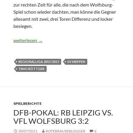
zur rechten Zeit für alle, die nach dem Wolfsburg-
Spiel schon wieder dachten, man könne die Gegner
allesamt mit zwei, drei Toren Differenz und locker
besiegen.
Regionalliga: SV Meppen vs. RB Leipzig 0:1
weiterlesen
→
REGIONALLIGA 2011/2012
SV MEPPEN
TIMO RÖTTGER
SPIELBERICHTE
DFB-POKAL: RB LEIPZIG VS.
VFL WOLFSBURG 3:2
30/07/2011
ROTEBRAUSEBLOGGER
6