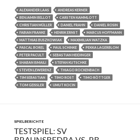
ALEXANDER LAAS
ANDREAS KERNER
BENJAMIN BELLOT
CARSTEN KAMMLOTT
CHRISTIAN MÜLLER
DANIEL FRAHN
DANIEL ROSIN
FABIAN FRANKE
HENRIK ERNST
MARCUS HOFFMANN
MATTHIAS BUSZKOWIAK
MAXIMILIAN WATZKA
PASCAL BOREL
PAUL SCHINKE
PEKKA LAGERBLOM
PETER PACULT
SEBASTIAN HEIDINGER
SHABAN ISMAILI
STEFAN KUTSCHKE
STEVEN LEWERENZ
THIAGO ROCKENBACH
TIM SEBASTIAN
TIMO ROST
TIMO RÖTTGER
TOM GEISSLER
UMUT KOCIN
SPIELBERICHTE
TESTSPIEL: SV
BRAUNSBEDRA VS. RB