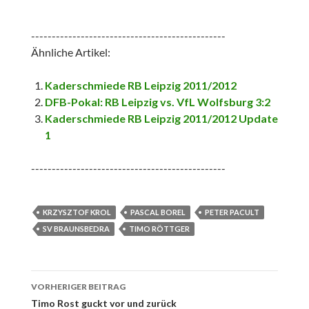
-----------------------------------------------
Ähnliche Artikel:
Kaderschmiede RB Leipzig 2011/2012
DFB-Pokal: RB Leipzig vs. VfL Wolfsburg 3:2
Kaderschmiede RB Leipzig 2011/2012 Update
1
-----------------------------------------------
KRZYSZTOF KROL
PASCAL BOREL
PETER PACULT
SV BRAUNSBEDRA
TIMO RÖTTGER
Beitrags-
VORHERIGER BEITRAG
Navigation
Timo Rost guckt vor und zurück