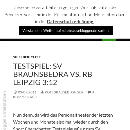
Diese Seite verarbeitet in geringem Ausmaß Daten der
Benutzer, vor allem in der Kommentarfunktion. Mehr Infos dazu
in der
Datenschutzerklärung.
.
Suchen
Verstanden. Weiter auf rotebrauseblogger.de surfen.
rotebrauseblogger
SPRINGE
PRIMÄR
ZUM
MENÜ
INHALT
SPIELBERICHTE
TESTSPIEL: SV
BRAUNSBEDRA VS. RB
LEIPZIG 3:12
03/07/2011
ROTEBRAUSEBLOGGER
4
rotebrauseblogger unterstützen
KOMMENTARE
Nun denn, da wird das Personaltheater der letzten
Wochen und Monate also mal wieder durch den
Sport überschattet. Testspielausflug zum SV