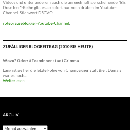
Videos und unter anderem auch die unregelmäßig erscheinende "Bis
Dose leer"-Reihe gibt es ab sofort nur noch drüben im Youtube-
Channel. Stichwort DSGVO.
rotebrauseblogger-Youtube-Channel
.
ZUFÄLLIGER BLOGBEITRAG (2010 BIS HEUTE)
Wozu? Oder: #TeamInnenstadtGrimma
Lang ist sie her die letzte Folge von Champagner statt Bier. Damals
war es noch…
Weiterlesen
ARCHIV
Archiv