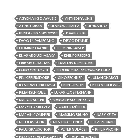
AGYEMANG DIAWUSIE
ANTHONY JUNG
ATINC NUKAN
BENNO SCHMITZ
BERNARDO
BUNDESLIGA 2017/2018
DAVIE SELKE
DAYOT UPAMECANO
DIEGO DEMME
DOMINIK FRANKE
DOMINIK KAISER
ELIAS ABOUCHABAKA
EMIL FORSBERG
ERIK MAJETSCHAK
ERMEDIN DEMIROVIC
FABIO COLTORTI
FEDERICO PALACIOS-MARTINEZ
FELIX BEIERSDORF
GINO FECHNER
JULIAN CHABOT
KAMIL WOJTKOWSKI
KEN GIPSON
KILIAN LUDEWIG
KILIAN SENKBEIL
LUKAS KLOSTERMANN
MARC DAUTER
MARCEL HALSTENBERG
MARCEL SABITZER
MARIUS MÜLLER
MARVIN COMPPER
MASSIMO BRUNO
NABY KEITA
NICOLAS KÜHN
NILS QUASCHNER
OLIVER BURKE
PAUL GRAUSCHOPF
PÉTER GULÁCSI
PHILIPP KÖHN
PRZEMYSLAW PLACHETA
RALF RANGNICK