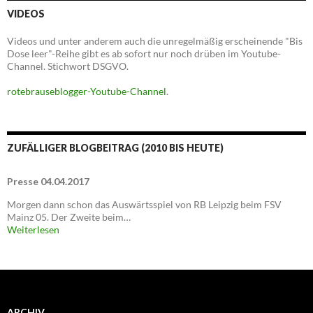
VIDEOS
Videos und unter anderem auch die unregelmäßig erscheinende "Bis
Dose leer"-Reihe gibt es ab sofort nur noch drüben im Youtube-
Channel. Stichwort DSGVO.
rotebrauseblogger-Youtube-Channel
.
ZUFÄLLIGER BLOGBEITRAG (2010 BIS HEUTE)
Presse 04.04.2017
Morgen dann schon das Auswärtsspiel von RB Leipzig beim FSV
Mainz 05. Der Zweite beim…
Weiterlesen
ARCHIV