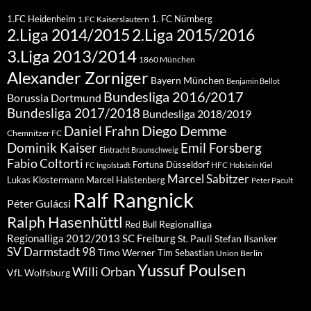
1.FC Heidenheim
1. FC Nürnberg
1.FC Kaiserslautern
2.Liga 2015/2016
2.Liga 2014/2015
3.Liga 2013/2014
1860 München
Alexander Zorniger
Bayern München
Benjamin Bellot
Bundesliga 2016/2017
Borussia Dortmund
Bundesliga 2017/2018
Bundesliga 2018/2019
Diego Demme
Daniel Frahn
Chemnitzer FC
Dominik Kaiser
Emil Forsberg
Eintracht Braunschweig
Fabio Coltorti
Fortuna Düsseldorf
HFC
FC Ingolstadt
Holstein Kiel
Marcel Sabitzer
Lukas Klostermann
Marcel Halstenberg
Peter Pacult
Ralf Rangnick
Péter Gulácsi
Ralph Hasenhüttl
Regionalliga
Red Bull
Regionalliga 2012/2013
SC Freiburg
St. Pauli
Stefan Ilsanker
SV Darmstadt 98
Timo Werner
Tim Sebastian
Union Berlin
Yussuf Poulsen
Willi Orban
VfL Wolfsburg