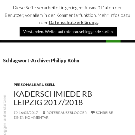
Diese Seite verarbeitet in geringem Ausmaß Daten der
Benutzer, vor allem in der Kommentarfunktion. Mehr Infos dazu
in der
Datenschutzerklärung.
.
Suchen
Verstanden. Weiter auf rotebrauseblogger.de surfen.
rotebrauseblogger
SPRINGE
PRIMÄR
ZUM
MENÜ
INHALT
Schlagwort-Archive: Philipp Köhn
PERSONALKARUSSELL
KADERSCHMIEDE RB
rotebrauseblogger unterstützen
LEIPZIG 2017/2018
16/05/2017
ROTEBRAUSEBLOGGER
SCHREIBE
EINEN KOMMENTAR