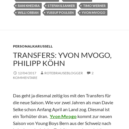
RANI KHEDIRA
STEFAN ILSANKER
TIMO WERNER
WILLI ORBAN
YUSSUF POULSEN
YVON MVOGO
PERSONALKARUSSELL
TRANSFERS: YVON MVOGO,
PHILIPP KÖHN
12/04/2017
ROTEBRAUSEBLOGGER
2
KOMMENTARE
Das geht ja diesmal zeitig los mit den Transfers für
die neue Saison. Wie vor zwei Jahren als man Davie
Selke schon Anfang April an Land zog. Diesmal ist
ein Torhüter dran.
Yvon Mvogo
kommt zur neuen
Saison von Young Boys Bern aus der Schweiz nach