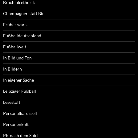
Brachialrethorik
Champagner statt Bier
Früher wars..
Fußballdeutschland
Fußballwelt
In Bild und Ton
In Bildern
In eigener Sache
Leipziger Fußball
Lesestoff
Personalkarussell
Personenkult
PK nach dem Spiel