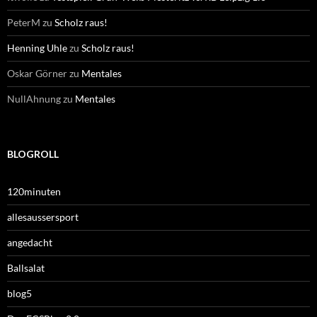
PeterM
zu
Scholz raus!
Henning Uhle
zu
Scholz raus!
Oskar Görner
zu
Mentales
NullAhnung
zu
Mentales
BLOGROLL
120minuten
allesaussersport
angedacht
Ballsalat
blog5