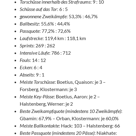
Torschüsse inner
halb des Strafraums
: 9 : 10
Schüsse auf das Tor
: 6 : 5
gewonnene Zweikämpfe
: 53,3% : 46,7%
Ballbesitz
: 55,6% : 44,4%
Passquote
: 77,2% : 72,6%
Laufstrecke
: 119,4 km : 118,1 km
Sprints
: 269 : 262
Intensive Läufe
: 786 : 712
Fouls
: 14 : 12
Ecken
: 6 : 4
Abseits
: 9 : 1
Meiste Torschüsse
: Boetius, Quaison: je 3 –
Forsberg, Klostermann: je 3
Meiste Key-Pässe
: Boetius, Aaron: je 2 –
Halstenberg, Werner: je 2
Beste Zweikampfquote (mindestens 10 Zweikämpfe)
:
Gbamin: 67,9% – Orban, Klostermann: je 60,0%
Meiste Ballkontakte
: Hack: 103 – Halstenberg: 66
Beste Passquote (mind
estens 20 Pässe)
: Niakhate: