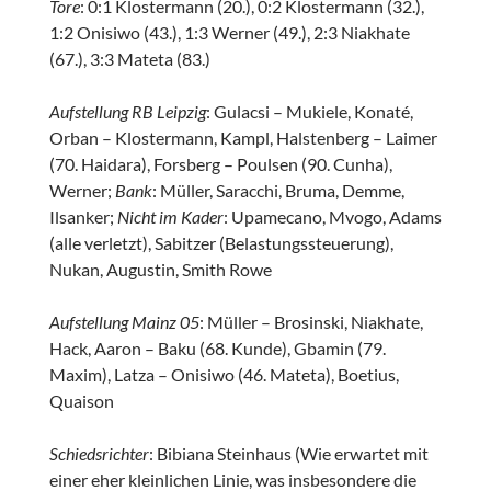
Tore
: 0:1 Klostermann (20.), 0:2 Klostermann (32.),
1:2 Onisiwo (43.), 1:3 Werner (49.), 2:3 Niakhate
(67.), 3:3 Mateta (83.)
Aufstellung RB Leipzig
: Gulacsi – Mukiele, Konaté,
Orban – Klostermann, Kampl, Halstenberg – Laimer
(70. Haidara), Forsberg – Poulsen (90. Cunha),
Werner;
Bank
: Müller, Saracchi, Bruma, Demme,
Ilsanker;
Nicht im Kader
: Upamecano, Mvogo, Adams
(alle verletzt), Sabitzer (Belastungssteuerung),
Nukan, Augustin, Smith Rowe
Aufstellung Mainz 05
: Müller – Brosinski, Niakhate,
Hack, Aaron – Baku (68. Kunde), Gbamin (79.
Maxim), Latza – Onisiwo (46. Mateta), Boetius,
Quaison
Schiedsrichter
: Bibiana Steinhaus (Wie erwartet mit
einer eher kleinlichen Linie, was insbesondere die