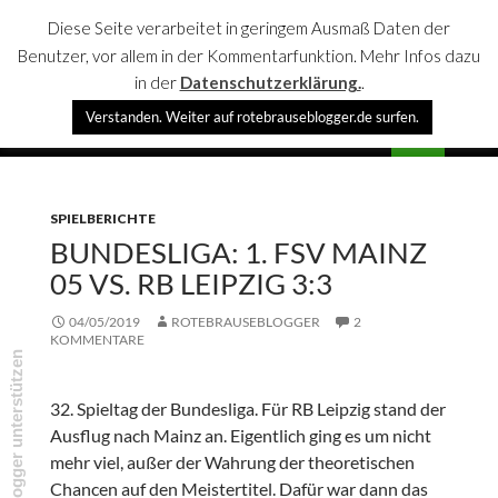
Diese Seite verarbeitet in geringem Ausmaß Daten der
Benutzer, vor allem in der Kommentarfunktion. Mehr Infos dazu
in der
Datenschutzerklärung.
.
Suchen
Verstanden. Weiter auf rotebrauseblogger.de surfen.
rotebrauseblogger
SPRINGE
PRIMÄR
ZUM
MENÜ
INHALT
SPIELBERICHTE
BUNDESLIGA: 1. FSV MAINZ
05 VS. RB LEIPZIG 3:3
04/05/2019
ROTEBRAUSEBLOGGER
2
KOMMENTARE
rotebrauseblogger unterstützen
32. Spieltag der Bundesliga. Für RB Leipzig stand der
Ausflug nach Mainz an. Eigentlich ging es um nicht
mehr viel, außer der Wahrung der theoretischen
Chancen auf den Meistertitel. Dafür war dann das