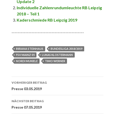
Update 2
Individuelle Zahlenrundumleuchte RB Leipzig
2018 – Teil 1
Kaderschmiede RB Leipzig 2019
-----------------------------------------------
BIBIANA STEINHAUS
BUNDESLIGA 2018/2019
FSV MAINZ 05
LUKAS KLOSTERMANN
NORDI MUKIELE
TIMO WERNER
Beitrags-
VORHERIGER BEITRAG
Navigation
Presse 03.05.2019
NÄCHSTER BEITRAG
Presse 07.05.2019