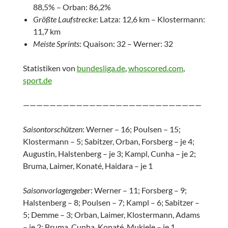
88,5% – Orban: 86,2%
Größte Laufstrecke
: Latza: 12,6 km – Klostermann:
11,7 km
Meiste Sprints
: Quaison: 32 – Werner: 32
Statistiken von
bundesliga.de
,
whoscored.com
,
sport.de
———————————————————————————
Saisontorschützen
: Werner – 16; Poulsen – 15;
Klostermann – 5; Sabitzer, Orban, Forsberg – je 4;
Augustin, Halstenberg – je 3; Kampl, Cunha – je 2;
Bruma, Laimer, Konaté, Haidara – je 1
Saisonvorlagengeber
: Werner – 11; Forsberg – 9;
Halstenberg – 8; Poulsen – 7; Kampl – 6; Sabitzer –
5; Demme – 3; Orban, Laimer, Klostermann, Adams
– je 2; Bruma, Cunha, Konaté, Mukiele – je 1