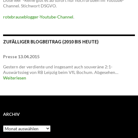
Dose leer"-Reihe gibt es ab sofort nur noch drüben im Youtube-
Channel. Stichwort DSGVO.
rotebrauseblogger-Youtube-Channel
.
ZUFÄLLIGER BLOGBEITRAG (2010 BIS HEUTE)
Presse 13.04.2015
Gestern der verdiente und insgesamt auch souveräne 2:1-
Auswärtssieg von RB Leipzig beim VfL Bochum. Abgesehen…
Weiterlesen
ARCHIV
Archiv