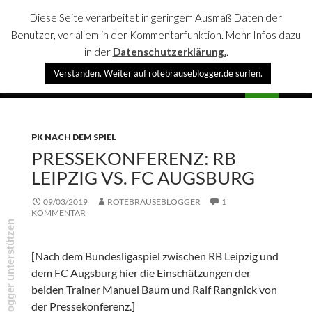
Diese Seite verarbeitet in geringem Ausmaß Daten der
Benutzer, vor allem in der Kommentarfunktion. Mehr Infos dazu
in der
Datenschutzerklärung.
.
Suchen
Verstanden. Weiter auf rotebrauseblogger.de surfen.
rotebrauseblogger
SPRINGE
PRIMÄR
ZUM
MENÜ
INHALT
PK NACH DEM SPIEL
PRESSEKONFERENZ: RB
LEIPZIG VS. FC AUGSBURG
09/03/2019
ROTEBRAUSEBLOGGER
1
KOMMENTAR
rotebrauseblogger unterstützen
[Nach dem Bundesligaspiel zwischen RB Leipzig und
dem FC Augsburg hier die Einschätzungen der
beiden Trainer Manuel Baum und Ralf Rangnick von
der Pressekonferenz.]