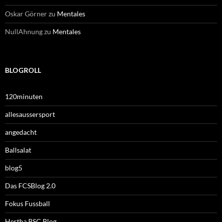
Oskar Görner
zu
Mentales
NullAhnung
zu
Mentales
BLOGROLL
120minuten
allesaussersport
angedacht
Ballsalat
blog5
Das FCSBlog 2.0
Fokus Fussball
Hertha BSC Blog