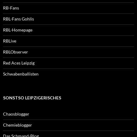
RB-Fans
RBL-Fans Gohlis
RBL-Homepage
RBLive
RBLObserver
Red Aces Leipzig
Schwabenballisten
SONSTSO LEIPZIGERISCHES
Chaosblogger
Chemieblogger
Das Schmand-Blog