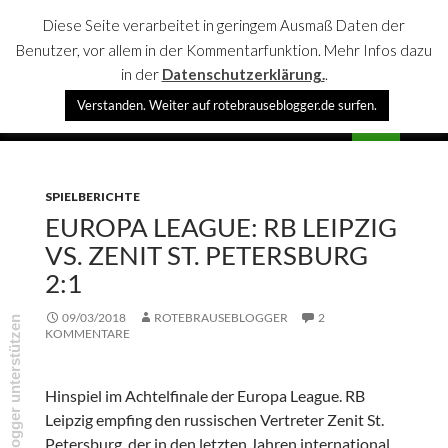
Diese Seite verarbeitet in geringem Ausmaß Daten der
Benutzer, vor allem in der Kommentarfunktion. Mehr Infos dazu
in der
Datenschutzerklärung.
.
Suchen
Verstanden. Weiter auf rotebrauseblogger.de surfen.
rotebrauseblogger
SPRINGE
PRIMÄR
ZUM
MENÜ
INHALT
SPIELBERICHTE
EUROPA LEAGUE: RB LEIPZIG
VS. ZENIT ST. PETERSBURG
2:1
09/03/2018
ROTEBRAUSEBLOGGER
2
rotebrauseblogger unterstützen
KOMMENTARE
Hinspiel im Achtelfinale der Europa League. RB
Leipzig empfing den russischen Vertreter Zenit St.
Petersburg, der in den letzten Jahren international