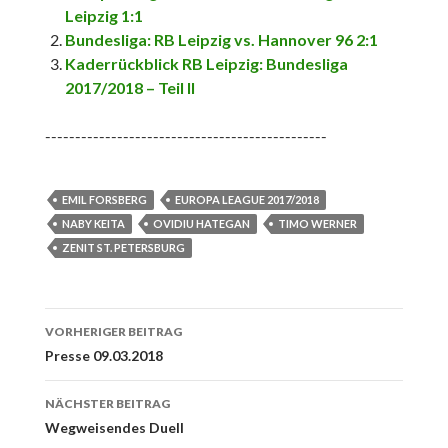
Leipzig 1:1
Bundesliga: RB Leipzig vs. Hannover 96 2:1
Kaderrückblick RB Leipzig: Bundesliga
2017/2018 – Teil II
-----------------------------------------------
EMIL FORSBERG
EUROPA LEAGUE 2017/2018
NABY KEITA
OVIDIU HATEGAN
TIMO WERNER
ZENIT ST. PETERSBURG
Beitrags-
VORHERIGER BEITRAG
Navigation
Presse 09.03.2018
NÄCHSTER BEITRAG
Wegweisendes Duell