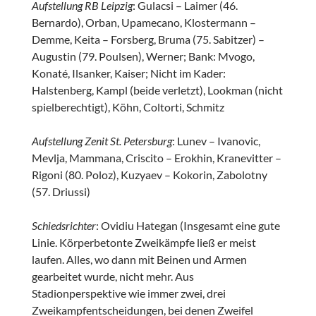
Aufstellung RB Leipzig
: Gulacsi – Laimer (46.
Bernardo), Orban, Upamecano, Klostermann –
Demme, Keita – Forsberg, Bruma (75. Sabitzer) –
Augustin (79. Poulsen), Werner; Bank: Mvogo,
Konaté, Ilsanker, Kaiser; Nicht im Kader:
Halstenberg, Kampl (beide verletzt), Lookman (nicht
spielberechtigt), Köhn, Coltorti, Schmitz
Aufstellung Zenit St. Petersburg
: Lunev – Ivanovic,
Mevlja, Mammana, Criscito – Erokhin, Kranevitter –
Rigoni (80. Poloz), Kuzyaev – Kokorin, Zabolotny
(57. Driussi)
Schiedsrichter
: Ovidiu Hategan (Insgesamt eine gute
Linie. Körperbetonte Zweikämpfe ließ er meist
laufen. Alles, wo dann mit Beinen und Armen
gearbeitet wurde, nicht mehr. Aus
Stadionperspektive wie immer zwei, drei
Zweikampfentscheidungen, bei denen Zweifel