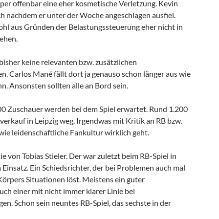
eper offenbar eine eher kosmetische Verletzung. Kevin
ich nachdem er unter der Woche angeschlagen ausfiel.
ohl aus Gründen der Belastungssteuerung eher nicht in
tehen.
 bisher keine relevanten bzw. zusätzlichen
. Carlos Mané fällt dort ja genauso schon länger aus wie
 Ansonsten sollten alle an Bord sein.
0 Zuschauer werden bei dem Spiel erwartet. Rund 1.200
verkauf in Leipzig weg. Irgendwas mit Kritik an RB bzw.
 wie leidenschaftliche Fankultur wirklich geht.
ie von Tobias Stieler. Der war zuletzt beim RB-Spiel in
insatz. Ein Schiedsrichter, der bei Problemen auch mal
Körpers Situationen löst. Meistens ein guter
uch einer mit nicht immer klarer Linie bei
. Schon sein neuntes RB-Spiel, das sechste in der