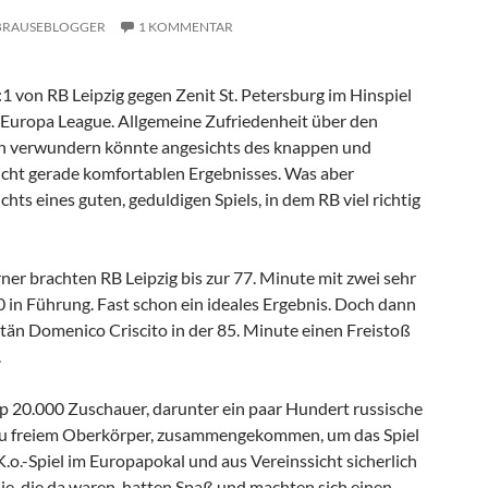
BRAUSEBLOGGER
1 KOMMENTAR
1 von RB Leipzig gegen Zenit St. Petersburg im Hinspiel
r Europa League. Allgemeine Zufriedenheit über den
ch verwundern könnte angesichts des knappen und
icht gerade komfortablen Ergebnisses. Was aber
chts eines guten, geduldigen Spiels, in dem RB viel richtig
r brachten RB Leipzig bis zur 77. Minute mit zwei sehr
0 in Führung. Fast schon ein ideales Ergebnis. Doch dann
tän Domenico Criscito in der 85. Minute einen Freistoß
.
 20.000 Zuschauer, darunter ein paar Hundert russische
u freiem Oberkörper, zusammengekommen, um das Spiel
 K.o.-Spiel im Europapokal und aus Vereinssicht sicherlich
ie, die da waren, hatten Spaß und machten sich einen