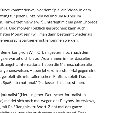
Kurve kommt derweil vor dem Spiel ein Video, in dem
htung für jeden Einzelnen bei und um RB herum
 ‘Ihr werdet nie wie wir’. Unterlegt mit ein paar Choreos
n ja. Und morgen (bildlich gesprochen; kann auch
hsten Monat sein) will man dann bestimmt wieder als
etergesprächspartner ernstgenommen werden..
e Bemerkung von Willi Orban gestern noch nach dem
sliga erwartet dich bis auf Ausnahmen immer dasselbe
tik angeht. International haben die Mannschaften alle
angehensweisen. Haben jetzt zum ersten Mal gegen eine
espielt, die mit italienischem Einfluss spielt. Das ist
t Spaß international.” Das lasse ich mal so stehen.
ournalist” (Herausgeber: Deutscher Journalisten-
ve) meldet sich noch mal wegen des Playboy-Interviews,
t, mit Ralf Rangnick zu Wort. Zieht mal das ganze
bleibt das, was hier auch schon damals stand. Dass