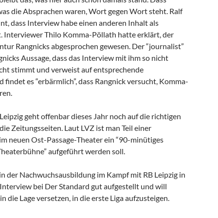
 was die Absprachen waren, Wort gegen Wort steht. Ralf
t, dass Interview habe einen anderen Inhalt als
 Interviewer Thilo Komma-Pöllath hatte erklärt, der
gentur Rangnicks abgesprochen gewesen. Der “journalist”
gnicks Aussage, dass das Interview mit ihm so nicht
cht stimmt und verweist auf entsprechende
findet es “erbärmlich”, dass Rangnick versucht, Komma-
ren.
eipzig geht offenbar dieses Jahr noch auf die richtigen
 die Zeitungsseiten. Laut LVZ ist man Teil einer
 im neuen Ost-Passage-Theater ein “90-minütiges
 Theaterbühne” aufgeführt werden soll.
h in der Nachwuchsausbildung im Kampf mit RB Leipzig in
nterview bei Der Standard gut aufgestellt und will
n die Lage versetzen, in die erste Liga aufzusteigen.