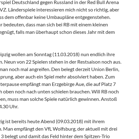
spiel Deutschland gegen Russland in der Red Bull Arena
Z. Länderspiele interessieren mich nicht so richtig, aber
ass dem offenbar keine Umbaupläne entgegenstehen.
 bedeuten, dass man sich bei RB mit einem kleinen
nügt, falls man überhaupt schon dieses Jahr mit dem
ipzig wollen am Sonntag (11.03.2018) nun endlich ihre
 Neun von 22 Spielen stehen in der Restsaison noch aus.
 man noch mal angreifen. Den belegt derzeit Union Berlin,
prung, aber auch ein Spiel mehr absolviert haben. Zum
terpause empfängt man Erzgebirge Aue, die auf Platz 7
h oben noch nach unten schielen brauchen. Will RB noch
ben, muss man solche Spiele natürlich gewinnen. Anstoß
4.30 Uhr.
ig ist bereits heute Abend (09.03.2018) mit ihrem
n. Man empfängt den VfL Wolfsburg, der aktuell mit drei
 3 belegt und damit das Feld hinter dem Spitzen-Trio