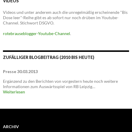
VIDEOS
Videos und unter anderem auch die unregelmäßig erscheinende "Bis
Dose leer"-Reihe gibt es ab sofort nur noch drüben im Youtube-
Channel. Stichwort DSGVO.
rotebrauseblogger-Youtube-Channel
.
ZUFÄLLIGER BLOGBEITRAG (2010 BIS HEUTE)
Presse 30.03.2013
Ergänzend zu den Berichten von vorgestern heute noch weitere
Informationen zum Auswärtsspiel von RB Leipzig…
Weiterlesen
ARCHIV