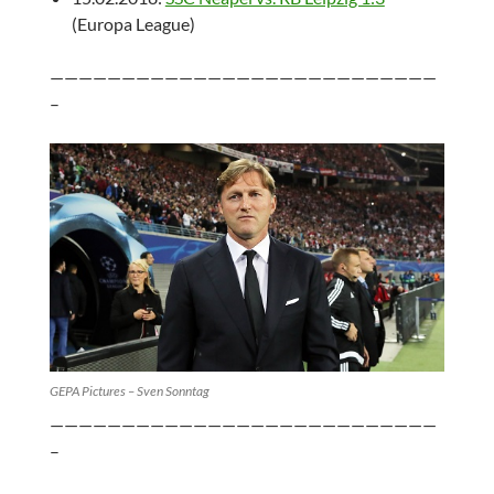
(Europa League)
———————————————————————————
–
GEPA Pictures – Sven Sonntag
———————————————————————————
–