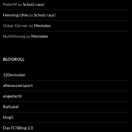
PeterM
zu
Scholz raus!
Henning Uhle
zu
Scholz raus!
Oskar Görner
zu
Mentales
NullAhnung
zu
Mentales
BLOGROLL
120minuten
allesaussersport
angedacht
Ballsalat
blog5
Das FCSBlog 2.0