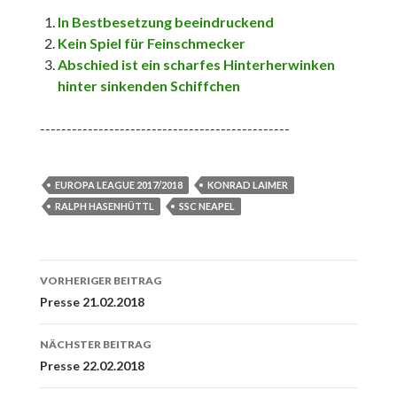
In Bestbesetzung beeindruckend
Kein Spiel für Feinschmecker
Abschied ist ein scharfes Hinterherwinken
hinter sinkenden Schiffchen
-----------------------------------------------
EUROPA LEAGUE 2017/2018
KONRAD LAIMER
RALPH HASENHÜTTL
SSC NEAPEL
Beitrags-
VORHERIGER BEITRAG
Navigation
Presse 21.02.2018
NÄCHSTER BEITRAG
Presse 22.02.2018