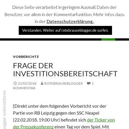
Diese Seite verarbeitet in geringem Ausmaß Daten der
Benutzer, vor allem in der Kommentarfunktion. Mehr Infos dazu
in der
Datenschutzerklärung.
.
Suchen
Verstanden. Weiter auf rotebrauseblogger.de surfen.
rotebrauseblogger
SPRINGE
PRIMÄR
ZUM
MENÜ
INHALT
VORBERICHTE
FRAGE DER
INVESTITIONSBEREITSCHAFT
21/02/2018
ROTEBRAUSEBLOGGER
1
KOMMENTAR
rotebrauseblogger unterstützen
[Direkt unter dem folgenden Vorbericht vor der
Partie von RB Leipzig gegen den SSC Neapel
(22.02.2018, 19.00 Uhr) befindet sich
der Ticker von
der Pressekonferenz
einen Tag vor dem Spiel. Mit