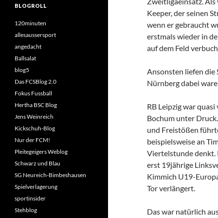
Zweitligaeinsatz. Als
BLOGROLL
Keeper, der seinen St
120minuten
wenn er gebraucht wu
allesaussersport
erstmals wieder in de
angedacht
auf dem Feld verbuch
Ballsalat
blog5
Ansonsten liefen die 
Das FCSBlog 2.0
Nürnberg dabei waren
Fokus Fussball
Hertha BSC Blog
RB Leipzig war quasi 
Jens Weinreich
Bochum unter Druck. 
Kickschuh-Blog
und Freistößen führt
Nur der FCM!
beispielsweise an Ti
Pleitegeigers Weblog
Viertelstunde denkt. 
Schwarz und Blau
erst 19jährige Links
SG Neureich-Bimbeshausen
Kimmich U19-Europame
Spielverlagerung
Tor verlängert.
sportinsider
Stehblog
Das war natürlich aus