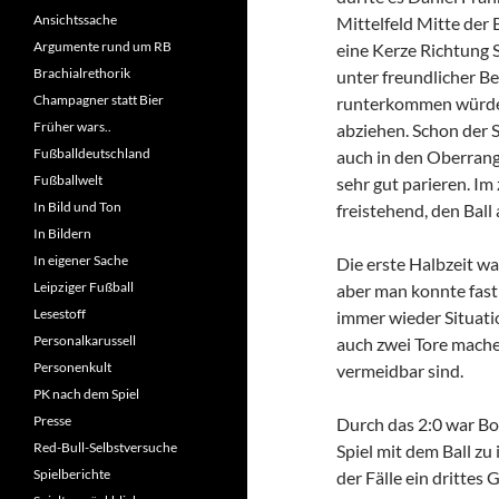
Ansichtssache
Mittelfeld Mitte der
Argumente rund um RB
eine Kerze Richtung S
Brachialrethorik
unter freundlicher B
Champagner statt Bier
runterkommen würde 
Früher wars..
abziehen. Schon der S
Fußballdeutschland
auch in den Oberrang
Fußballwelt
sehr gut parieren. Im
In Bild und Ton
freistehend, den Ball 
In Bildern
In eigener Sache
Die erste Halbzeit wa
Leipziger Fußball
aber man konnte fas
Lesestoff
immer wieder Situati
Personalkarussell
auch zwei Tore mache
Personenkult
vermeidbar sind.
PK nach dem Spiel
Presse
Durch das 2:0 war Bo
Red-Bull-Selbstversuche
Spiel mit dem Ball zu
Spielberichte
der Fälle ein dritte