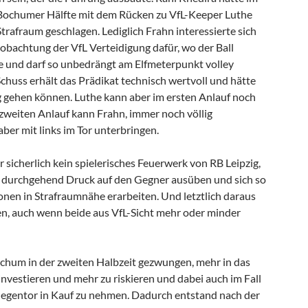
 Bochumer Hälfte mit dem Rücken zu VfL-Keeper Luthe
trafraum geschlagen. Lediglich Frahn interessierte sich
eobachtung der VfL Verteidigung dafür, wo der Ball
und darf so unbedrängt am Elfmeterpunkt volley
chuss erhält das Prädikat technisch wertvoll und hätte
 gehen können. Luthe kann aber im ersten Anlauf noch
 zweiten Anlauf kann Frahn, immer noch völlig
aber mit links im Tor unterbringen.
r sicherlich kein spielerisches Feuerwerk von RB Leipzig,
t durchgehend Druck auf den Gegner ausüben und sich so
onen in Strafraumnähe erarbeiten. Und letztlich daraus
n, auch wenn beide aus VfL-Sicht mehr oder minder
chum in der zweiten Halbzeit gezwungen, mehr in das
 investieren und mehr zu riskieren und dabei auch im Fall
s Gegentor in Kauf zu nehmen. Dadurch entstand nach der