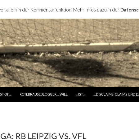
or allem in der Kommentarfunktion. Mehr Infos dazu in der
Datensc
RINGE ZUM INHALT
ST OF…
ROTEBRAUSEBLOGGER… WILL
…IST…
…DISCLAIMS, CLAIMS UND 
A: RB LEIPZIG VS. VFL