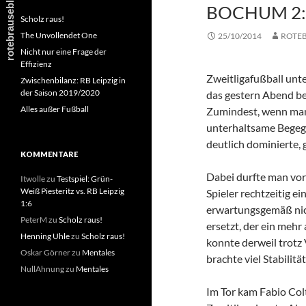
BOCHUM 2:
Scholz raus!
The Unvollendet One
25/10/2014
ROTE
Nicht nur eine Frage der
Effizienz
Zweitligafußball unt
Zwischenbilanz: RB Leipzig in
der Saison 2019/2020
das gestern Abend be
Alles außer Fußball
Zumindest, wenn man 
unterhaltsame Begegn
deutlich dominierte, 
KOMMENTARE
Dabei durfte man vor 
Itwolle
zu
Testspiel: Grün-
Weiß Piesteritz vs. RB Leipzig
Spieler rechtzeitig e
1:6
erwartungsgemäß nich
PeterM
zu
Scholz raus!
ersetzt, der ein mehr
Henning Uhle
zu
Scholz raus!
konnte derweil trot
Oskar Görner
zu
Mentales
brachte viel Stabilitä
NullAhnung
zu
Mentales
Im Tor kam Fabio Col