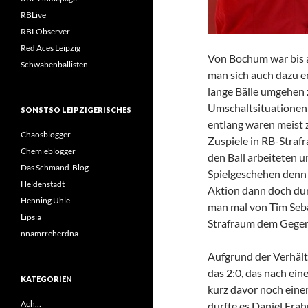
RBLive
RBLObserver
Red Aces Leipzig
Von Bochum war bis a
Schwabenballisten
man sich auch dazu e
lange Bälle umgehen
Umschaltsituationen v
SONSTSO LEIPZIGERISCHES
entlang waren meist
Chaosblogger
Zuspiele in RB-Strafr
Chemieblogger
den Ball arbeiteten 
Das Schmand-Blog
Spielgeschehen denn 
Heldenstadt
Aktion dann doch dur
Henning Uhle
man mal von Tim Seba
Lipsia
Strafraum dem Gegensp
nnamrreherdna
Aufgrund der Verhält
das 2:0, das nach ein
KATEGORIEN
kurz davor noch eine
Ach…
durfte es Daniel Frah