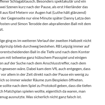
offener Schlagabtausch. Besonders spektakulär und ein
zwei Szenen kurz nach der Pause, als erst Hierländer das
ll aus fünf Metern vor Augen hat (Luthe hält glänzend)
 der Gegenseite nur eine Minute später Danny Latza den
Pfosten und Simon Terodde den abprallenden Ball mit dem
zt.
lge ging es im weiteren Verlauf der zweiten Halbzeit nicht
ndprinzip blieb durchweg bestehen. RB Leipzig immer auf
orentscheidenden Ball in die Tiefe und nach dem Konter
hum mit teilweise ganz hübschem Passspiel und einigen
en auf der Suche nach dem Anschlusstreffer, nach dem
ch gewesen wäre. Dabei kam dem VfL auch entgegen, dass
 vor allem in der Zeit direkt nach der Pause ein wenig zu
sich so immer wieder Räume zum Bespielen öffneten.
sollte nach dem Spiel zu Protokoll geben, dass die tiefen
ch Matchplan spielen wollte, eigentlich da waren, man
enug ausnutzte. Was sicherlich nicht ganz falsch ist.