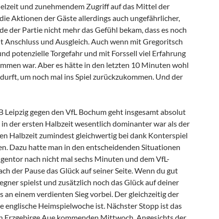
lzeit und zunehmendem Zugriff auf das Mittel der
ie Aktionen der Gäste allerdings auch ungefährlicher,
e der Partie nicht mehr das Gefühl bekam, dass es noch
t Anschluss und Ausgleich. Auch wenn mit Gregoritsch
und potenzielle Torgefahr und mit Forssell viel Erfahrung
kommen war. Aber es hätte in den letzten 10 Minuten wohl
durft, um noch mal ins Spiel zurückzukommen. Und der
RB Leipzig gegen den VfL Bochum geht insgesamt absolut
in der ersten Halbzeit wesentlich dominanter war als der
ten Halbzeit zumindest gleichwertig bei dank Konterspiel
en. Dazu hatte man in den entscheidenden Situationen
gentor nach nicht mal sechs Minuten und dem VfL-
ach der Pause das Glück auf seiner Seite. Wenn du gut
egner spielst und zusätzlich noch das Glück auf deiner
ts an einem verdienten Sieg vorbei. Der gleichzeitig der
ie englische Heimspielwoche ist. Nächster Stopp ist das
n Erzgebirge Aue kommenden Mittwoch. Angesichts der