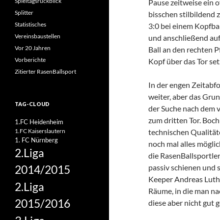
Spieltagsrückblick
Pause zeitweise ein 
Splitter
bisschen stilbildend 
Statistisches
3:0 bei einem Kopfba
Vereinsbaustellen
und anschließend auf
Vor 20 Jahren
Ball an den rechten 
Vorberichte
Kopf über das Tor set
Zitierter RasenBallsport
In der engen Zeitabfo
weiter, aber das Gru
TAG-CLOUD
der Suche nach dem v
zum dritten Tor. Boc
1.FC Heidenheim
1.FC Kaiserslautern
technischen Qualität
1. FC Nürnberg
noch mal alles mögli
2.Liga
die RasenBallsportler
passiv schienen und 
2014/2015
Keeper Andreas Luthe 
2.Liga
Räume, in die man na
2015/2016
diese aber nicht gut g