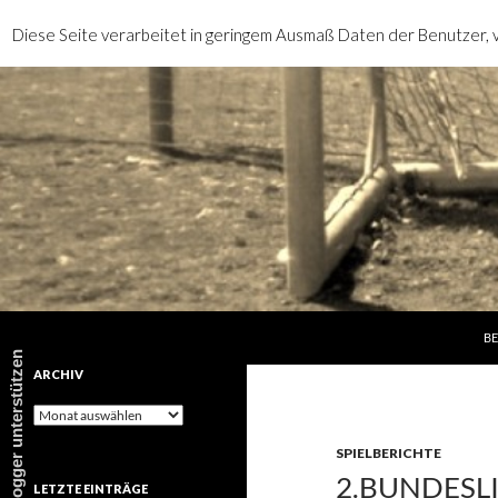
Diese Seite verarbeitet in geringem Ausmaß Daten der Benutzer, v
SP
Suchen
rotebrauseblogger
BE
rotebrauseblogger unterstützen
ARCHIV
Archiv
SPIELBERICHTE
2.BUNDESLIG
LETZTE EINTRÄGE