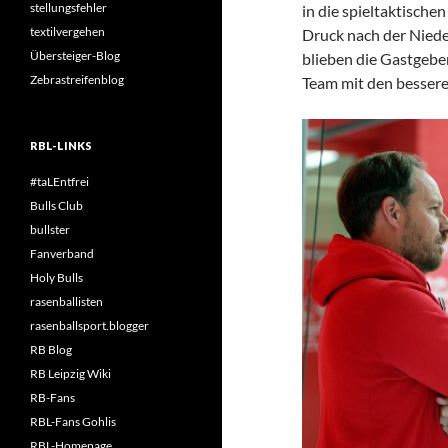
stellungsfehler
in die spieltaktisch
textilvergehen
Druck nach der Niede
Übersteiger-Blog
blieben die Gastgebe
Zebrastreifenblog
Team mit den bessere
RBL-LINKS
#taLEntfrei
Bulls Club
bullster
Fanverband
Holy Bulls
rasenballisten
rasenballsport.blogger
RB Blog
RB Leipzig Wiki
RB-Fans
RBL-Fans Gohlis
RBL-Homepage