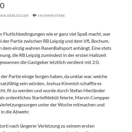
0
BRAUSEBLOGGER
4 KOMMENTARE
er Flutlichbedingungen wie er ganz viel Spaß macht, war
i der Partie zwischen RB Leipzig und dem VfL Bochum.
dem einzig wahren RasenBallsport anhängt. Eine stets
ung, die RB Leipzig zumindest in der ersten Halbzeit
gewannen die Gastgeber letztlich verdient mit 2:0.
der Partie einige Sorgen haben, da unklar war, welche
insatzfähig sein würden. Joshua Kimmich schaffte es
t, fit zu werden und wurde durch Stefan Hierländer
 als ordentliches Startelfdebüt feierte. Marvin Compper
z Verletzungssorgen unter der Woche mitmachen und
t in die Abwehr.
torti nach längerer Verletzung zu seinem ersten