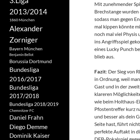
3.Liga
Mit zunehmender Spie
2013/2014
Brechstange wurden d
sodass man gegen End
1860 München
mal kippen könnte mi
Alexander
noch mal viel Physis 
Zorniger
ins Angriffsspiel ge
Bayern München
eines Lucky Punch be
Benjamin Bellot
blieb aus.
Borussia Dortmund
Bundesliga
Fazit
: Der Sieg von 
2016/2017
in Ordnung, weil man 
Gast und in der zwei
Bundesliga
klareren Möglichkeit
2017/2018
wie beim Holthaus-Ei
Bundesliga 2018/2019
Pfostentreffer kurz n
Chemnitzer FC
und besser als dein G
Daniel Frahn
Seite hast, führt nich
Diego Demme
perfekte Auftakt in d
Dominik Kaiser
DFB-Pokalspiel gege