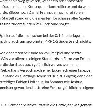
 wäre er nie weg gewesen, war er ein sehr präsenter
rafraum mit aller Konsequenz kontrollierte und da war,
rde. Bliebe noch Daniel Frahn, der nach drei Spielen
r Startelf stand und die meisten Torschüsse aller Spieler
te und zudem für den 2:0-Endstand sorgte.
Spieler auf, die auch schon bei der 0:1-Niederlage in
. Und auch am gewohnten 4-3-1-2 änderte sich nichts.
von der ersten Sekunde an voll im Spiel und setzte
Was vor allem zu einigen Standards in Form von Ecken
e, die durchaus auch gefährlich waren, wenn man
m Sebastians Versuch nach einer Ecke nach einer knappen
Da stand es allerdings schon 1:0 für RB Leipzig, denn der
verteidiger Fabian Holthaus, im Sommer mit Joshua
ister geworden, hatte eine Ecke unglücklich ins eigene
 RB-Sicht der perfekte Start in die Partie, der wie gemalt