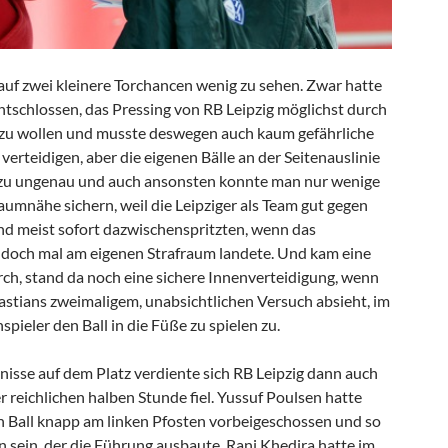
uf zwei kleinere Torchancen wenig zu sehen. Zwar hatte
ntschlossen, das Pressing von RB Leipzig möglichst durch
 zu wollen und musste deswegen auch kaum gefährliche
erteidigen, aber die eigenen Bälle an der Seitenauslinie
 zu ungenau und auch ansonsten konnte man nur wenige
aumnähe sichern, weil die Leipziger als Team gut gegen
und meist sofort dazwischenspritzten, wenn das
doch mal am eigenen Strafraum landete. Und kam eine
ch, stand da noch eine sichere Innenverteidigung, wenn
stians zweimaligem, unabsichtlichen Versuch absieht, im
ieler den Ball in die Füße zu spielen zu.
nisse auf dem Platz verdiente sich RB Leipzig dann auch
er reichlichen halben Stunde fiel. Yussuf Poulsen hatte
n Ball knapp am linken Pfosten vorbeigeschossen und so
n sein, der die Führung ausbaute. Rani Khedira hatte im