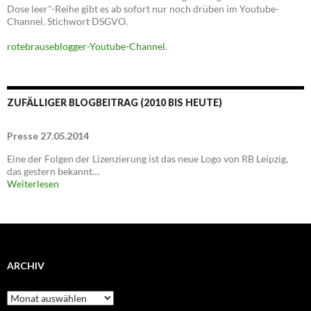
Dose leer"-Reihe gibt es ab sofort nur noch drüben im Youtube-
Channel. Stichwort DSGVO.
rotebrauseblogger-Youtube-Channel
.
ZUFÄLLIGER BLOGBEITRAG (2010 BIS HEUTE)
Presse 27.05.2014
Eine der Folgen der Lizenzierung ist das neue Logo von RB Leipzig,
das gestern bekannt…
Weiterlesen
ARCHIV
Archiv