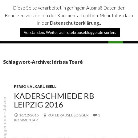
Diese Seite verarbeitet in geringem Ausmaß Daten der
Benutzer, vor allem in der Kommentarfunktion. Mehr Infos dazu
in der
Datenschutzerklärung.
.
Suchen
Verstanden. Weiter auf rotebrauseblogger.de surfen.
rotebrauseblogger
SPRINGE
PRIMÄR
ZUM
MENÜ
INHALT
Schlagwort-Archive: Idrissa Touré
PERSONALKARUSSELL
KADERSCHMIEDE RB
rotebrauseblogger unterstützen
LEIPZIG 2016
16/12/2015
ROTEBRAUSEBLOGGER
1
KOMMENTAR