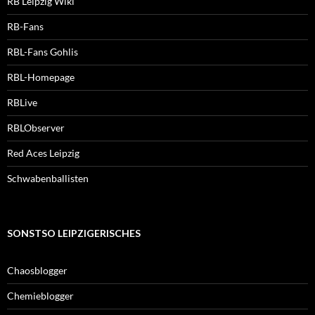
RB Leipzig Wiki
RB-Fans
RBL-Fans Gohlis
RBL-Homepage
RBLive
RBLObserver
Red Aces Leipzig
Schwabenballisten
SONSTSO LEIPZIGERISCHES
Chaosblogger
Chemieblogger