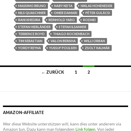
MASSIMO BRUNO
NABY KEITA
NIKLAS HOHENEDER
NILS QUASCHNER
OMER DAMARI
PÉTER GULÁCSI
RANI KHEDIRA
REINHOLD YABO
RODNEI
STEFAN HIERLÄNDER
STEFAN ILSANKER
TERRENCE BOYD
THIAGO ROCKENBACH
TIM SEBASTIAN
VALON BERISHA
WILLI ORBAN
YORDY REYNA
YUSSUF POULSEN
ZSOLT KALMÁR
Beitrags-
← ZURÜCK
1
2
Navigation
AMAZON-AFFILIATE
Wer diese Website unterstützen will, kann dies unter anderem via
Amazon tun. Dazu kann man folgendem
Link folgen
. Von jeder