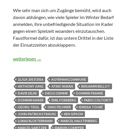
Wie sehr man sich um Zugänge bemüht, wird auch
davon abhängen, wie viele Spieler im Winter Bedarf
anmelden, ihre unbefriedigende Situation im Kader
gegen einen Spielzeit woanders einzutauschen.
Faustformel dafür, ist das untere Drittel in der Liste
der Einsatzzeiten abzuklappern.
Kaderschmiede RB Leipzig 2016
weiterlesen
→
2.LIGA 2015/2016
AGYEMANG DIAWUSIE
ANTHONY JUNG
ATINC NUKAN
BENJAMIN BELLOT
DAVIE SELKE
DIEGO DEMME
DOMINIK FRANKE
DOMINIK KAISER
EMIL FORSBERG
FABIO COLTORTI
GEORG TEIGL
GINO FECHNER
IDRISSA TOURÉ
JOHN-PATRICK STRAUSS
KEN GIPSON
LUKAS KLOSTERMANN
MARCEL HALSTENBERG
MARCEL SABITZER
MARVIN COMPPER