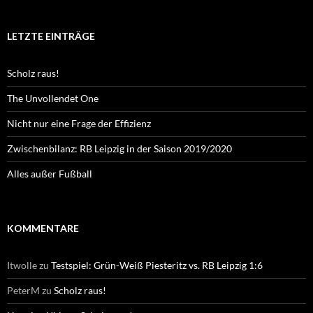
LETZTE EINTRÄGE
Scholz raus!
The Unvollendet One
Nicht nur eine Frage der Effizienz
Zwischenbilanz: RB Leipzig in der Saison 2019/2020
Alles außer Fußball
KOMMENTARE
Itwolle
zu
Testspiel: Grün-Weiß Piesteritz vs. RB Leipzig 1:6
PeterM
zu
Scholz raus!