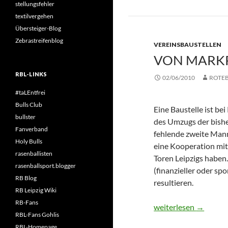
stellungsfehler
textilvergehen
Übersteiger-Blog
Zebrastreifenblog
VEREINSBAUSTELLEN
VON MARKR
RBL-LINKS
02/06/2010
ROTE
#taLEntfrei
Bulls Club
Eine Baustelle ist be
bullster
des Umzugs der bishe
Fanverband
fehlende zweite Mann
Holy Bulls
eine Kooperation mit
rasenballisten
Toren Leipzigs haben. 
rasenballsport.blogger
(finanzieller oder s
RB Blog
resultieren.
RB Leipzig Wiki
RB-Fans
Von Markranstädt na
weiterlesen
→
RBL-Fans Gohlis
RBL-Homepage