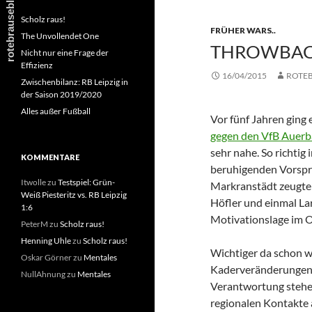
Scholz raus!
FRÜHER WARS..
The Unvollendet One
THROWBAC
Nicht nur eine Frage der
Effizienz
16/04/2015
ROTE
Zwischenbilanz: RB Leipzig in
der Saison 2019/2020
Alles außer Fußball
Vor fünf Jahren ging e
gegen den VfB Auer
sehr nahe. So richtig
KOMMENTARE
beruhigenden Vorspru
Itwolle
zu
Testspiel: Grün-
Markranstädt zeugten
Weiß Piesteritz vs. RB Leipzig
Höfler und einmal La
1:6
Motivationslage im O
PeterM
zu
Scholz raus!
Henning Uhle
zu
Scholz raus!
Wichtiger da schon wi
Oskar Görner
zu
Mentales
Kaderveränderungen f
NullAhnung
zu
Mentales
Verantwortung stehen
regionalen Kontakte 