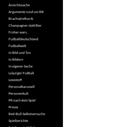
Ansichtssache
Argumente rund um RB
Brachialrethorik
Champagner statt Bier
Früher wars..
Fußballdeutschland
Fußballwelt
In Bild und Ton
In Bildern
In eigener Sache
Leipziger Fußball
Lesestoff
Personalkarussell
Personenkult
PK nach dem Spiel
Presse
Red-Bull-Selbstversuche
Spielberichte