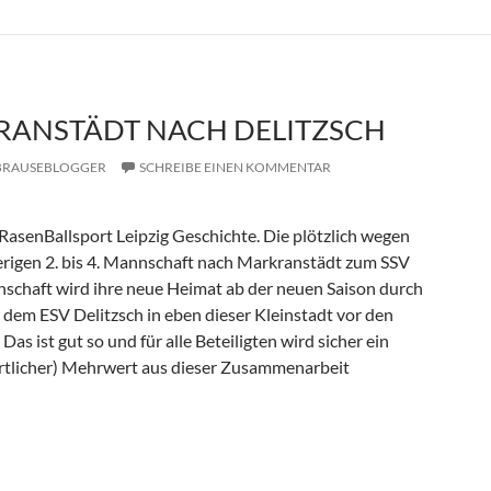
ANSTÄDT NACH DELITZSCH
BRAUSEBLOGGER
SCHREIBE EINEN KOMMENTAR
i RasenBallsport Leipzig Geschichte. Die plötzlich wegen
rigen 2. bis 4. Mannschaft nach Markranstädt zum SSV
schaft wird ihre neue Heimat ab der neuen Saison durch
 dem ESV Delitzsch in eben dieser Kleinstadt vor den
Das ist gut so und für alle Beteiligten wird sicher ein
portlicher) Mehrwert aus dieser Zusammenarbeit
ch Delitzsch