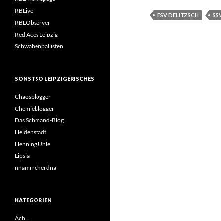
RBLive
ESV DELITZSCH
SS
RBLObserver
Red Aces Leipzig
Schwabenballisten
SONSTSO LEIPZIGERISCHES
Chaosblogger
Chemieblogger
Das Schmand-Blog
Heldenstadt
Henning Uhle
Lipsia
nnamrreherdna
KATEGORIEN
Ach…