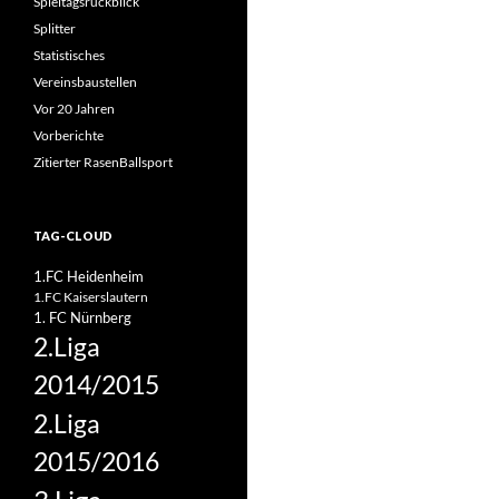
Spieltagsrückblick
Splitter
Statistisches
Vereinsbaustellen
Vor 20 Jahren
Vorberichte
Zitierter RasenBallsport
TAG-CLOUD
1.FC Heidenheim
1.FC Kaiserslautern
1. FC Nürnberg
2.Liga
2014/2015
2.Liga
2015/2016