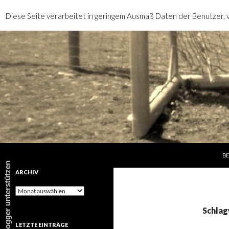
Diese Seite verarbeitet in geringem Ausmaß Daten der Benutzer, v
SP
Suchen
rotebrauseblogger
BE
rotebrauseblogger unterstützen
ARCHIV
Archiv
Schlag
LETZTE EINTRÄGE