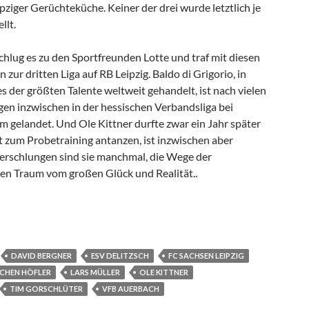
ipziger Gerüchteküche. Keiner der drei wurde letztlich je
llt.
chlug es zu den Sportfreunden Lotte und traf mit diesen
 zur dritten Liga auf RB Leipzig. Baldo di Grigorio, in
es der größten Talente weltweit gehandelt, ist nach vielen
en inzwischen in der hessischen Verbandsliga bei
gelandet. Und Ole Kittner durfte zwar ein Jahr später
t zum Probetraining antanzen, ist inzwischen aber
 Verschlungen sind sie manchmal, die Wege der
hen Traum vom großen Glück und Realität..
DAVID BERGNER
ESV DELITZSCH
FC SACHSEN LEIPZIG
CHEN HÖFLER
LARS MÜLLER
OLE KITTNER
TIM GORSCHLÜTER
VFB AUERBACH