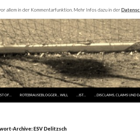
or allem in der Kommentarfunktion. Mehr Infos dazu in der
Datensc
RINGE ZUM INHALT
ST OF…
ROTEBRAUSEBLOGGER… WILL
…IST…
…DISCLAIMS, CLAIMS UND 
wort-Archive: ESV Delitzsch