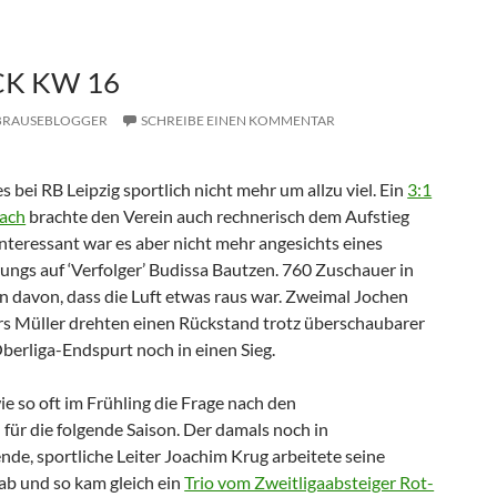
K KW 16
BRAUSEBLOGGER
SCHREIBE EINEN KOMMENTAR
s bei RB Leipzig sportlich nicht mehr um allzu viel. Ein
3:1
bach
brachte den Verein auch rechnerisch dem Aufstieg
 interessant war es aber nicht mehr angesichts eines
ngs auf ‘Verfolger’ Budissa Bautzen. 760 Zuschauer in
 davon, dass die Luft etwas raus war. Zweimal Jochen
rs Müller drehten einen Rückstand trotz überschaubarer
berliga-Endspurt noch in einen Sieg.
e so oft im Frühling die Frage nach den
ür die folgende Saison. Der damals noch in
de, sportliche Leiter Joachim Krug arbeitete seine
ab und so kam gleich ein
Trio vom Zweitligaabsteiger Rot-