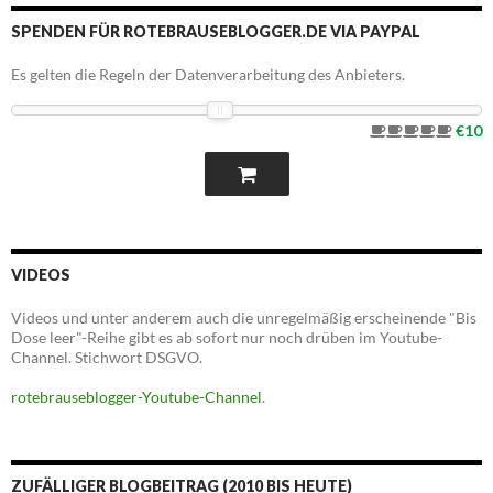
SPENDEN FÜR ROTEBRAUSEBLOGGER.DE VIA PAYPAL
Es gelten die Regeln der Datenverarbeitung des Anbieters.
€10
VIDEOS
Videos und unter anderem auch die unregelmäßig erscheinende "Bis
Dose leer"-Reihe gibt es ab sofort nur noch drüben im Youtube-
Channel. Stichwort DSGVO.
rotebrauseblogger-Youtube-Channel
.
ZUFÄLLIGER BLOGBEITRAG (2010 BIS HEUTE)