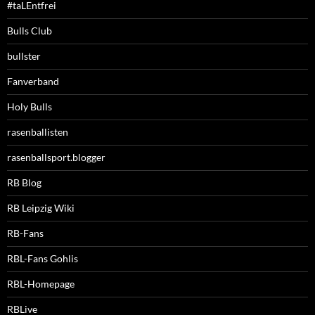
#taLEntfrei
Bulls Club
bullster
Fanverband
Holy Bulls
rasenballisten
rasenballsport.blogger
RB Blog
RB Leipzig Wiki
RB-Fans
RBL-Fans Gohlis
RBL-Homepage
RBLive