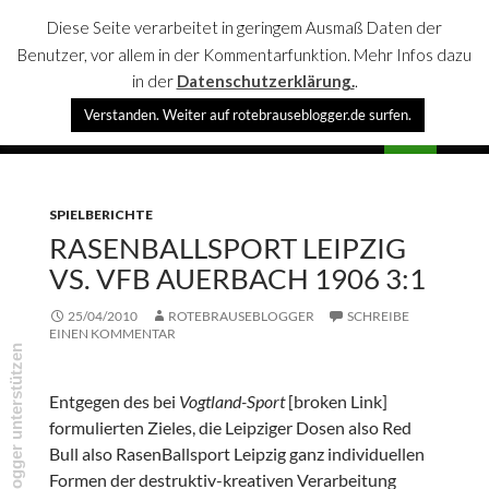
Diese Seite verarbeitet in geringem Ausmaß Daten der
Benutzer, vor allem in der Kommentarfunktion. Mehr Infos dazu
in der
Datenschutzerklärung.
.
Suchen
Verstanden. Weiter auf rotebrauseblogger.de surfen.
rotebrauseblogger
SPRINGE
PRIMÄR
ZUM
MENÜ
INHALT
SPIELBERICHTE
RASENBALLSPORT LEIPZIG
VS. VFB AUERBACH 1906 3:1
25/04/2010
ROTEBRAUSEBLOGGER
SCHREIBE
EINEN KOMMENTAR
rotebrauseblogger unterstützen
Entgegen des bei
Vogtland-Sport
[broken Link]
formulierten Zieles, die Leipziger Dosen also Red
Bull also RasenBallsport Leipzig ganz individuellen
Formen der destruktiv-kreativen Verarbeitung