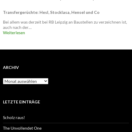
Transfergerüchte: Hesl, Stocklasa, Hensel und Co
Bei allem was derzeit bei RB Leipzig an Baustellen zu verzeichnen ist,
auch nach der…
Weiterlesen
ARCHIV
Archiv
LETZTE EINTRÄGE
Scholz raus!
The Unvollendet One