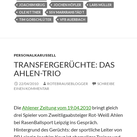
JOACHIM KRUG
JOCHEN HÖFLER
LARS MÜLLER
OLE KITTNER
SSV MARKRANSTÄDT
TIM GORSCHLÜTER
VFB AUERBACH
PERSONALKARUSSELL
TRANSFERGERÜCHTE: DAS
AHLEN-TRIO
22/04/2010
ROTEBRAUSEBLOGGER
SCHREIBE
EINEN KOMMENTAR
Die
Ahlener Zeitung vom 19.04.2010
bringt gleich
drei Spieler vom Zweitligaabsteiger Rot-Weiß Ahlen
bei RasenBallsport Leipzig ins Gespräch.
Hintergrund des Gerüchts: der sportliche Leiter von
RB Leipzig Joachim Krug ist ehemaliger Trainer und