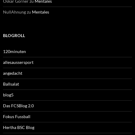
Oskar Görner
zu
Mentales
NullAhnung
zu
Mentales
BLOGROLL
120minuten
allesaussersport
angedacht
Ballsalat
blog5
Das FCSBlog 2.0
Fokus Fussball
Hertha BSC Blog