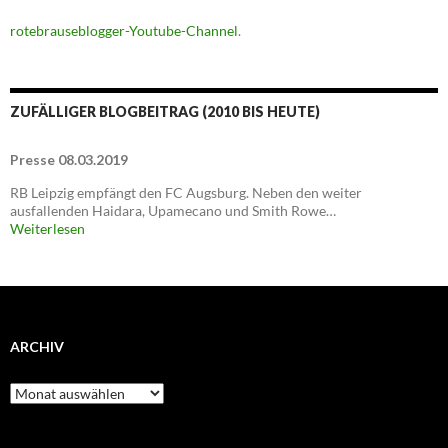
rotebrauseblogger-Youtube-Channel
.
ZUFÄLLIGER BLOGBEITRAG (2010 BIS HEUTE)
Presse 08.03.2019
RB Leipzig empfängt den FC Augsburg. Neben den weiter
ausfallenden Haidara, Upamecano und Smith Rowe…
Weiterlesen
ARCHIV
Archiv