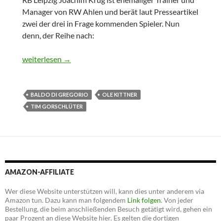
Manager von RW Ahlen und berät laut Presseartikel
zwei der drei in Frage kommenden Spieler. Nun
denn, der Reihe nach:
Transfergerüchte: das Ahlen-Trio
weiterlesen
→
BALDO DI GREGORIO
OLE KITTNER
TIM GORSCHLÜTER
AMAZON-AFFILIATE
Wer diese Website unterstützen will, kann dies unter anderem via
Amazon tun. Dazu kann man folgendem
Link folgen
. Von jeder
Bestellung, die beim anschließenden Besuch getätigt wird, gehen ein
paar Prozent an diese Website hier. Es gelten die dortigen