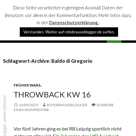
Diese Seite verarbeitet in geringem Ausmaß Daten der
Benutzer, vor allem in der Kommentarfunktion. Mehr Infos dazu
in der
Datenschutzerklärung.
.
Suchen
Verstanden. Weiter auf rotebrauseblogger.de surfen.
rotebrauseblogger
SPRINGE
PRIMÄR
ZUM
MENÜ
INHALT
Schlagwort-Archive: Baldo di Gregorio
FRÜHER WARS..
THROWBACK KW 16
rotebrauseblogger unterstützen
16/04/2015
ROTEBRAUSEBLOGGER
SCHREIBE
EINEN KOMMENTAR
Vor fünf Jahren ging es bei RB Leipzig sportlich nicht
mehr um allzu viel. Ein
3:1 gegen den VfB Auerbach