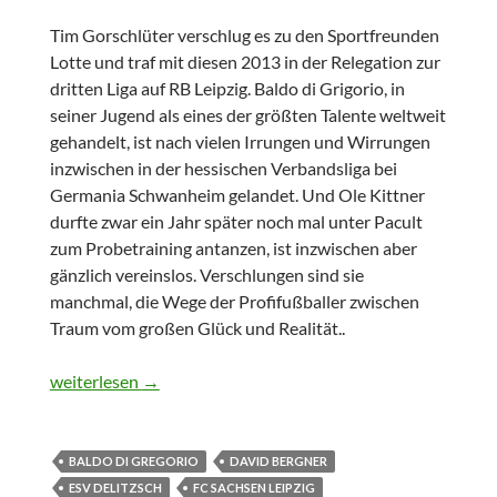
Tim Gorschlüter verschlug es zu den Sportfreunden
Lotte und traf mit diesen 2013 in der Relegation zur
dritten Liga auf RB Leipzig. Baldo di Grigorio, in
seiner Jugend als eines der größten Talente weltweit
gehandelt, ist nach vielen Irrungen und Wirrungen
inzwischen in der hessischen Verbandsliga bei
Germania Schwanheim gelandet. Und Ole Kittner
durfte zwar ein Jahr später noch mal unter Pacult
zum Probetraining antanzen, ist inzwischen aber
gänzlich vereinslos. Verschlungen sind sie
manchmal, die Wege der Profifußballer zwischen
Traum vom großen Glück und Realität..
Throwback KW 16
weiterlesen
→
BALDO DI GREGORIO
DAVID BERGNER
ESV DELITZSCH
FC SACHSEN LEIPZIG