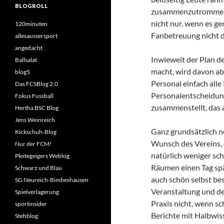
BLOGROLL
zusammenzutrommeln 
nicht nur, wenn es g
120minuten
Fanbetreuung nicht de
allesaussersport
angedacht
Inwieweit der Plan d
Ballsalat
macht, wird davon ab
blog5
Personal einfach all
Das FCSBlog 2.0
Personalentscheidung
Fokus Fussball
zusammenstellt, das 
Hertha BSC Blog
Jens Weinreich
Ganz grundsätzlich n
Kickschuh-Blog
Wunsch des Vereins, d
Nur der FCM!
natürlich weniger sc
Pleitegeigers Weblog
Räumen einen Tag spä
Schwarz und Blau
auch schön selbst be
SG Neureich-Bimbeshausen
Veranstaltung und de
Spielverlagerung
Praxis nicht, wenn s
sportinsider
Berichte mit Halbwis
Stehblog