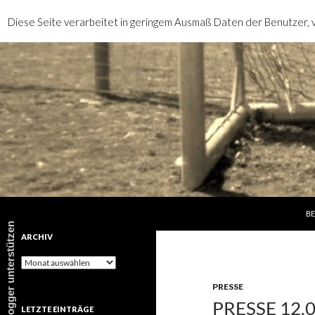
Diese Seite verarbeitet in geringem Ausmaß Daten der Benutzer, v
SP
Suchen
rotebrauseblogger
BE
rotebrauseblogger unterstützen
ARCHIV
Archiv
PRESSE
PRESSE 12.
LETZTE EINTRÄGE