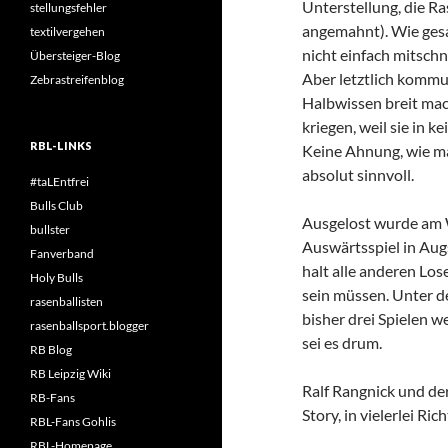
Unterstellung, die R
stellungsfehler
angemahnt). Wie gesag
textilvergehen
nicht einfach mitschn
Übersteiger-Blog
Aber letztlich kommun
Zebrastreifenblog
Halbwissen breit mach
kriegen, weil sie in 
RBL-LINKS
Keine Ahnung, wie ma
absolut sinnvoll.
#taLEntfrei
Bulls Club
Ausgelost wurde am 
bullster
Auswärtsspiel in Augs
Fanverband
halt alle anderen Los
Holy Bulls
sein müssen. Unter d
rasenballisten
bisher drei Spielen we
rasenballsport.blogger
sei es drum.
RB Blog
RB Leipzig Wiki
Ralf Rangnick und der
RB-Fans
Story, in vielerlei R
RBL-Fans Gohlis
RBL-Homepage