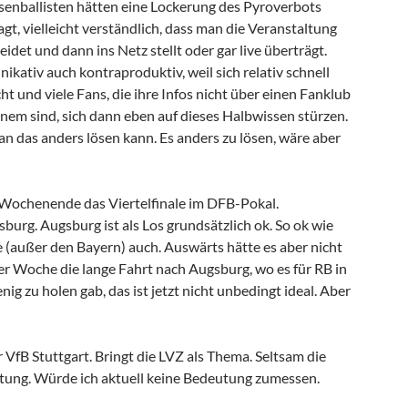
asenballisten hätten eine Lockerung des Pyroverbots
t, vielleicht verständlich, dass man die Veranstaltung
eidet und dann ins Netz stellt oder gar live überträgt.
ikativ auch kontraproduktiv, weil sich relativ schnell
t und viele Fans, die ihre Infos nicht über einen Fanklub
keinem sind, sich dann eben auf dieses Halbwissen stürzen.
n das anders lösen kann. Es anders zu lösen, wäre aber
Wochenende das Viertelfinale im DFB-Pokal.
burg. Augsburg ist als Los grundsätzlich ok. So ok wie
e (außer den Bayern) auch. Auswärts hätte es aber nicht
er Woche die lange Fahrt nach Augsburg, wo es für RB in
nig zu holen gab, das ist jetzt nicht unbedingt ideal. Aber
 VfB Stuttgart. Bringt die LVZ als Thema. Seltsam die
ichtung. Würde ich aktuell keine Bedeutung zumessen.