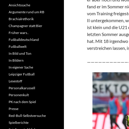
Ansichtssache
fand er im Sommer nic
Argumente rund um RB
vom Training freigest
Brachialrethorik
II untergekommen, wo
Champagner statt Bier
ist klein und die U21
Früher wars..
letzten Sommer ausge
Fußballdeutschland
hat. Mit 18 irgendwo
Fußballwelt
verstreichen lassen, i
In Bild und Ton
In Bildern
———————————
In eigener Sache
Leipziger Fußball
Lesestoff
Personalkarussell
Personenkult
PK nach dem Spiel
Presse
Red-Bull-Selbstversuche
Spielberichte