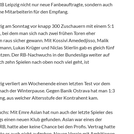
B Leipzig nicht nur neue Fanbeauftragte, sondern auch
ne Mitarbeiterin für den Empfang.
zig am Sonntag vor knapp 300 Zuschauern mit einem 5:1
, bei dem man sich nach zwei frühen Toren eher
en raus sicher gewann. Mit Kossivi Amededjisso, Malik
tmann, Lukas Krüger und Niclas Stierlin gab es gleich fünf
tzen. Der RB-Nachwuchs in der Bundesliga weiter auf
ch zehn Spielen nach oben noch viel geht, ist
ig verliert am Wochenende einen letzten Test vor dem
 nach der Winterpause. Gegen Banik Ostrava hat man 1:3
ng, aus welcher Altersstufe der Kontrahent kam.
s: Mit Emre Aslan hat nun auch der letzte Spieler des
s einen neuen Klub gefunden. Aslan war eines der
RB, hatte aber keine Chance bei den Profis. Vertrag hatte
lte er auch nicht aufgeben. Neuen Verein mit Ambitionen