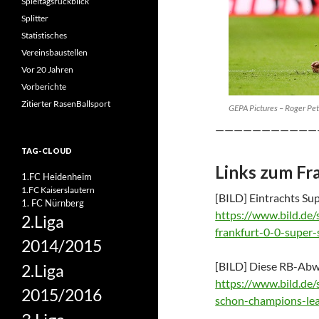
Spieltagsrückblick
Splitter
Statistisches
Vereinsbaustellen
Vor 20 Jahren
Vorberichte
Zitierter RasenBallsport
GEPA Pictures – Roger Pe
———————————
TAG-CLOUD
Links zum Fr
1.FC Heidenheim
1.FC Kaiserslautern
[BILD] Eintrachts Su
1. FC Nürnberg
https://www.bild.de/s
2.Liga
frankfurt-0-0-super
2014/2015
[BILD] Diese RB-Abw
2.Liga
https://www.bild.de/s
2015/2016
schon-champions-le