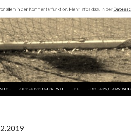
or allem in der Kommentarfunktion. Mehr Infos dazu in der
Datensc
RINGE ZUM INHALT
ST OF…
ROTEBRAUSEBLOGGER… WILL
…IST…
…DISCLAIMS, CLAIMS UND 
02.2019