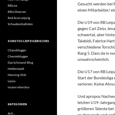
Gesucht werden bei R
RBLive
einen Mitarbeiter/ ei
RBLObserver
Red Aces Leipzig
Die U19 von RB Leip
Schwabenballisten
gegen Carl Zeiss Jena
schwertat, aber hint
Talabidi, Fabrice Har
SONSTSO LEIPZIGERISCHES
verschiedene Torschü
Chaosblogger
Rang 5. Dass da in no
Chemieblogger
unwahrscheinlich.
Das Schmand-Blog
Heldenstadt
Die U17 von RB Leipz
Henning Uhle
Start der Bundesliga
Lipsia
verloren. Keine Ahnu
nnamrreherdna
Und apropos Nachwuch
letzten U19-Jahrgang
KATEGORIEN
größeren Talente bei 
Ach…
er aber noch und wol