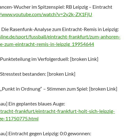
ncen-Wucher im Spitzenspiel: RB Leipzig – Eintracht
://www.youtube.com/watch?v=2y2k-ZX1FjU
Die Rasenfunk-Analyse zum Eintracht-Remis in Leipzig:
ine.de/sport/fussball/eintracht-frankfurt/zum-anhoren-
se-zum-eintracht-remis-in-leipzig_19954644
 Punkteteilung im Verfolgerduell: [broken Link]
 Stresstest bestanden: [broken Link]
] „Punkt in Ordnung“ – Stimmen zum Spiel: [broken Link]
au] Ein geplantes blaues Auge:
tracht-frankfurt/eintracht-frankfurt-holt-sich-leipzig-
uge-11750775.html
au] Eintracht gegen Leipzig: 0:0 gewonnen: