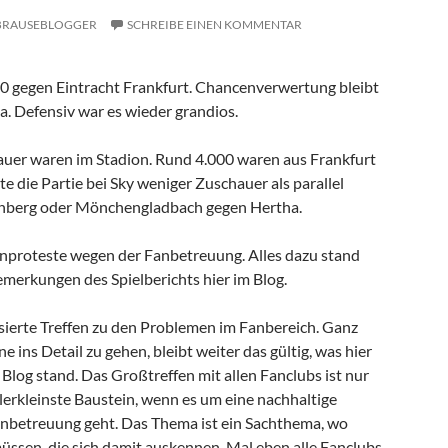
BRAUSEBLOGGER
SCHREIBE EINEN KOMMENTAR
:0 gegen Eintracht Frankfurt. Chancenverwertung bleibt
a. Defensiv war es wieder grandios.
uer waren im Stadion. Rund 4.000 waren aus Frankfurt
te die Partie bei Sky weniger Zuschauer als parallel
nberg oder Mönchengladbach gegen Hertha.
nproteste wegen der Fanbetreuung. Alles dazu stand
emerkungen des Spielberichts hier im Blog.
sierte Treffen zu den Problemen im Fanbereich. Ganz
e ins Detail zu gehen, bleibt weiter das gültig, was hier
Blog stand. Das Großtreffen mit allen Fanclubs ist nur
lerkleinste Baustein, wenn es um eine nachhaltige
nbetreuung geht. Das Thema ist ein Sachthema, wo
müssen, die sich damit auskennen. Mal eben alle Fanclubs