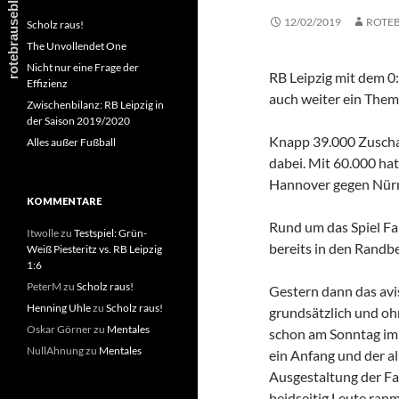
12/02/2019
ROTE
Scholz raus!
The Unvollendet One
Nicht nur eine Frage der
RB Leipzig mit dem 0
Effizienz
auch weiter ein Them
Zwischenbilanz: RB Leipzig in
der Saison 2019/2020
Knapp 39.000 Zuscha
Alles außer Fußball
dabei. Mit 60.000 hat
Hannover gegen Nür
KOMMENTARE
Rund um das Spiel Fa
Itwolle
zu
Testspiel: Grün-
bereits in den Randb
Weiß Piesteritz vs. RB Leipzig
1:6
PeterM
zu
Scholz raus!
Gestern dann das avi
Henning Uhle
zu
Scholz raus!
grundsätzlich und ohn
Oskar Görner
zu
Mentales
schon am Sonntag im 
NullAhnung
zu
Mentales
ein Anfang und der al
Ausgestaltung der Fa
beidseitig Leute ran