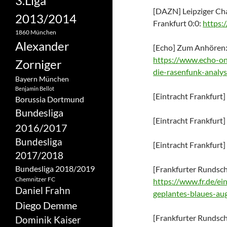
3.Liga
[DAZN] Leipziger Cha
2013/2014
Frankfurt 0:0:
https
1860 München
Alexander
[Echo] Zum Anhören: 
https://www.echo-onl
Zorniger
die-rasenfunk-analy
Bayern München
Benjamin Bellot
[Eintracht Frankfurt]
Borussia Dortmund
Bundesliga
[Eintracht Frankfurt]
2016/2017
Bundesliga
[Eintracht Frankfurt
2017/2018
Bundesliga 2018/2019
[Frankfurter Rundsch
Chemnitzer FC
https://www.fr.de/ein
Daniel Frahn
geplantes-blaues-a
Diego Demme
[Frankfurter Rundsch
Dominik Kaiser