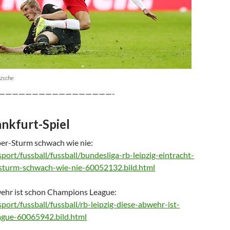
tzsche
—————————————————-
ankfurt-Spiel
per-Sturm schwach wie nie:
port/fussball/fussball/bundesliga-rb-leipzig-eintracht-
-sturm-schwach-wie-nie-60052132.bild.html
ehr ist schon Champions League:
port/fussball/fussball/rb-leipzig-diese-abwehr-ist-
ague-60065942.bild.html