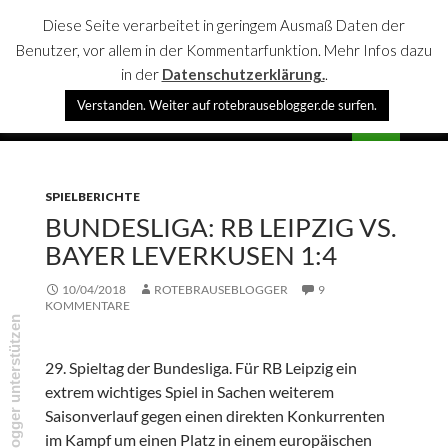
Diese Seite verarbeitet in geringem Ausmaß Daten der
Benutzer, vor allem in der Kommentarfunktion. Mehr Infos dazu
in der
Datenschutzerklärung.
.
Suchen
Verstanden. Weiter auf rotebrauseblogger.de surfen.
rotebrauseblogger
SPRINGE
PRIMÄR
ZUM
MENÜ
INHALT
SPIELBERICHTE
BUNDESLIGA: RB LEIPZIG VS.
BAYER LEVERKUSEN 1:4
10/04/2018
ROTEBRAUSEBLOGGER
9
KOMMENTARE
rotebrauseblogger unterstützen
29. Spieltag der Bundesliga. Für RB Leipzig ein
extrem wichtiges Spiel in Sachen weiterem
Saisonverlauf gegen einen direkten Konkurrenten
im Kampf um einen Platz in einem europäischen