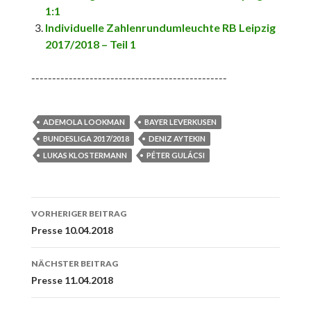
1:1
Individuelle Zahlenrundumleuchte RB Leipzig
2017/2018 – Teil 1
-----------------------------------------------
ADEMOLA LOOKMAN
BAYER LEVERKUSEN
BUNDESLIGA 2017/2018
DENIZ AYTEKIN
LUKAS KLOSTERMANN
PÉTER GULÁCSI
Beitrags-
VORHERIGER BEITRAG
Navigation
Presse 10.04.2018
NÄCHSTER BEITRAG
Presse 11.04.2018