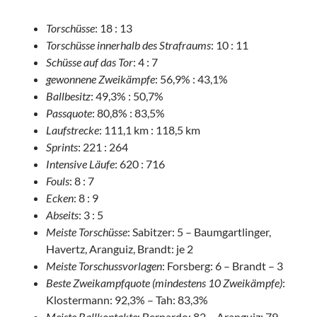
Torschüsse
: 18 : 13
Torschüsse inner
halb des Strafraums
: 10 : 11
Schüsse auf das Tor
: 4 : 7
gewonnene Zweikämpfe
: 56,9% : 43,1%
Ballbesitz
: 49,3% : 50,7%
Passquote
: 80,8% : 83,5%
Laufstrecke
: 111,1 km : 118,5 km
Sprints
: 221 : 264
Intensive Läufe
: 620 : 716
Fouls
: 8 : 7
Ecken
: 8 : 9
Abseits
: 3 : 5
Meiste Torschüsse
: Sabitzer: 5 – Baumgartlinger,
Havertz, Aranguiz, Brandt: je 2
Meiste Torschussvorlagen
: Forsberg: 6 – Brandt – 3
Beste Zweikampfquote (mindestens 10 Zweikämpfe)
:
Klostermann: 92,3% – Tah: 83,3%
Meiste Ballkontakte
: Bernardo: 82 – Aranguiz: 79