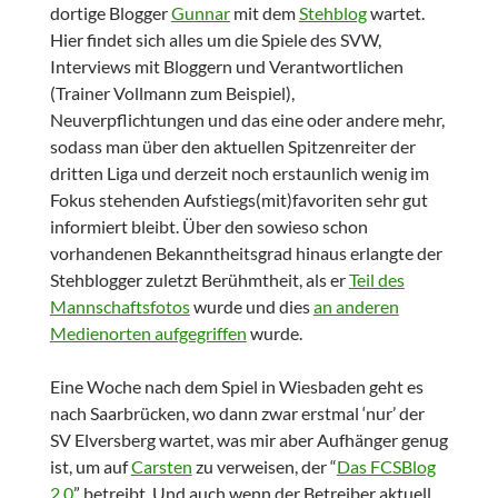
dortige Blogger
Gunnar
mit dem
Stehblog
wartet.
Hier findet sich alles um die Spiele des SVW,
Interviews mit Bloggern und Verantwortlichen
(Trainer Vollmann zum Beispiel),
Neuverpflichtungen und das eine oder andere mehr,
sodass man über den aktuellen Spitzenreiter der
dritten Liga und derzeit noch erstaunlich wenig im
Fokus stehenden Aufstiegs(mit)favoriten sehr gut
informiert bleibt. Über den sowieso schon
vorhandenen Bekanntheitsgrad hinaus erlangte der
Stehblogger zuletzt Berühmtheit, als er
Teil des
Mannschaftsfotos
wurde und dies
an anderen
Medienorten aufgegriffen
wurde.
Eine Woche nach dem Spiel in Wiesbaden geht es
nach Saarbrücken, wo dann zwar erstmal ‘nur’ der
SV Elversberg wartet, was mir aber Aufhänger genug
ist, um auf
Carsten
zu verweisen, der “
Das FCSBlog
2.0
” betreibt. Und auch wenn der Betreiber aktuell