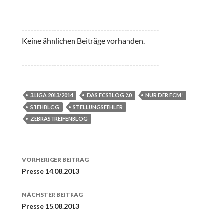
-----------------------------------------------
Keine ähnlichen Beiträge vorhanden.
-----------------------------------------------
3.LIGA 2013/2014
DAS FCSBLOG 2.0
NUR DER FCM!
STEHBLOG
STELLUNGSFEHLER
ZEBRASTREIFENBLOG
Beitrags-
VORHERIGER BEITRAG
Navigation
Presse 14.08.2013
NÄCHSTER BEITRAG
Presse 15.08.2013