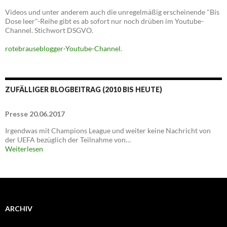
Videos und unter anderem auch die unregelmäßig erscheinende "Bis
Dose leer"-Reihe gibt es ab sofort nur noch drüben im Youtube-
Channel. Stichwort DSGVO.
rotebrauseblogger-Youtube-Channel
.
ZUFÄLLIGER BLOGBEITRAG (2010 BIS HEUTE)
Presse 20.06.2017
Irgendwas mit Champions League und weiter keine Nachricht von
der UEFA bezüglich der Teilnahme von…
Weiterlesen
ARCHIV