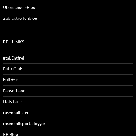
Übersteiger-Blog
Zebrastreifenblog
RBL-LINKS
#taLEntfrei
Bulls Club
bullster
Fanverband
Holy Bulls
rasenballisten
rasenballsport.blogger
RB Blog