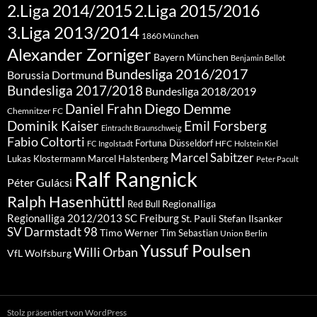
2.Liga 2015/2016
2.Liga 2014/2015
3.Liga 2013/2014
1860 München
Alexander Zorniger
Bayern München
Benjamin Bellot
Bundesliga 2016/2017
Borussia Dortmund
Bundesliga 2017/2018
Bundesliga 2018/2019
Diego Demme
Daniel Frahn
Chemnitzer FC
Dominik Kaiser
Emil Forsberg
Eintracht Braunschweig
Fabio Coltorti
Fortuna Düsseldorf
HFC
FC Ingolstadt
Holstein Kiel
Marcel Sabitzer
Lukas Klostermann
Marcel Halstenberg
Peter Pacult
Ralf Rangnick
Péter Gulácsi
Ralph Hasenhüttl
Regionalliga
Red Bull
Regionalliga 2012/2013
SC Freiburg
St. Pauli
Stefan Ilsanker
SV Darmstadt 98
Timo Werner
Tim Sebastian
Union Berlin
Yussuf Poulsen
Willi Orban
VfL Wolfsburg
Stolz präsentiert von WordPress