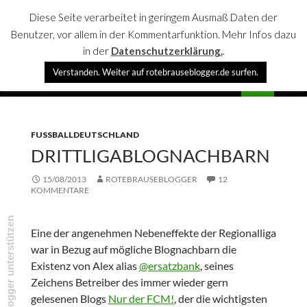
Diese Seite verarbeitet in geringem Ausmaß Daten der
Benutzer, vor allem in der Kommentarfunktion. Mehr Infos dazu
in der
Datenschutzerklärung.
.
Suchen
Verstanden. Weiter auf rotebrauseblogger.de surfen.
rotebrauseblogger
SPRINGE
PRIMÄR
ZUM
MENÜ
INHALT
FUSSBALLDEUTSCHLAND
DRITTLIGABLOGNACHBARN
15/08/2013
ROTEBRAUSEBLOGGER
12
KOMMENTARE
rotebrauseblogger unterstützen
Eine der angenehmen Nebeneffekte der Regionalliga
war in Bezug auf mögliche Blognachbarn die
Existenz von Alex alias
@ersatzbank
, seines
Zeichens Betreiber des immer wieder gern
gelesenen Blogs
Nur der FCM!
, der die wichtigsten