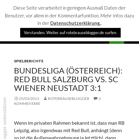
Diese Seite verarbeitet in geringem Ausmaß Daten der
Benutzer, vor allem in der Kommentarfunktion. Mehr Infos dazu
in der
Datenschutzerklärung.
.
Suchen
Verstanden. Weiter auf rotebrauseblogger.de surfen.
rotebrauseblogger
SPRINGE
PRIMÄR
ZUM
MENÜ
INHALT
SPIELBERICHTE
BUNDESLIGA (ÖSTERREICH):
RED BULL SALZBURG VS. SC
WIENER NEUSTADT 3:1
05/03/2013
ROTEBRAUSEBLOGGER
2
rotebrauseblogger unterstützen
KOMMENTARE
Wenn im privaten Rahmen bekannt ist, dass man RB
Leipzig, also irgendwas mit Red Bull, anhängt (denn
so ist die Außenwahrnehmung ja letztlich), dann