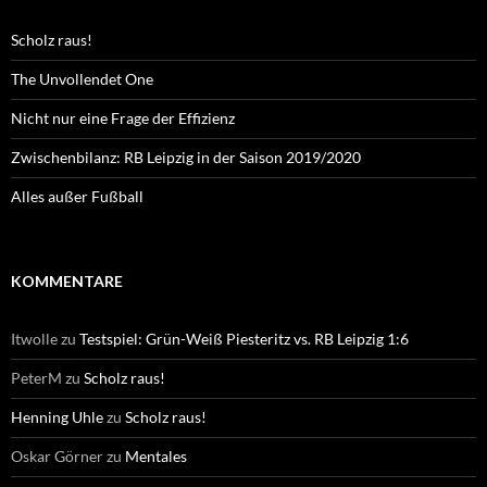
Scholz raus!
The Unvollendet One
Nicht nur eine Frage der Effizienz
Zwischenbilanz: RB Leipzig in der Saison 2019/2020
Alles außer Fußball
KOMMENTARE
Itwolle
zu
Testspiel: Grün-Weiß Piesteritz vs. RB Leipzig 1:6
PeterM
zu
Scholz raus!
Henning Uhle
zu
Scholz raus!
Oskar Görner
zu
Mentales