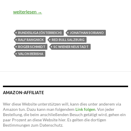
Bundesliga (Österreich): Red Bull Salzburg vs. SC Wiener N
weiterlesen
→
BUNDESLIGA (ÖSTERREICH)
JONATHAN SORIANO
RALF RANGNICK
RED BULL SALZBURG
ROGER SCHMIDT
SC WIENER NEUSTADT
VALON BERISHA
AMAZON-AFFILIATE
Wer diese Website unterstützen will, kann dies unter anderem via
Amazon tun. Dazu kann man folgendem
Link folgen
. Von jeder
Bestellung, die beim anschließenden Besuch getätigt wird, gehen ein
paar Prozent an diese Website hier. Es gelten die dortigen
Bestimmungen zum Datenschutz.