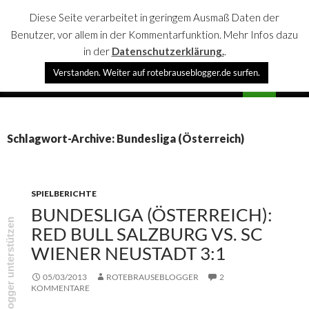
Diese Seite verarbeitet in geringem Ausmaß Daten der
Benutzer, vor allem in der Kommentarfunktion. Mehr Infos dazu
in der
Datenschutzerklärung.
.
Suchen
Verstanden. Weiter auf rotebrauseblogger.de surfen.
rotebrauseblogger
SPRINGE
PRIMÄR
ZUM
MENÜ
INHALT
Schlagwort-Archive: Bundesliga (Österreich)
SPIELBERICHTE
BUNDESLIGA (ÖSTERREICH):
rotebrauseblogger unterstützen
RED BULL SALZBURG VS. SC
WIENER NEUSTADT 3:1
05/03/2013
ROTEBRAUSEBLOGGER
2
KOMMENTARE