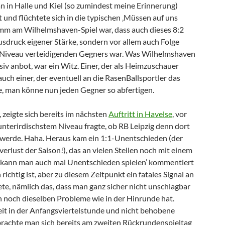
an in Halle und Kiel (so zumindest meine Erinnerung)
 und flüchtete sich in die typischen ‚Müssen auf uns
mm am Wilhelmshaven-Spiel war, dass auch dieses 8:2
usdruck eigener Stärke, sondern vor allem auch Folge
a-Niveau verteidigenden Gegners war. Was Wilhelmshaven
nsiv anbot, war ein Witz. Einer, der als Heimzuschauer
 auch einer, der eventuell an die RasenBallsportler das
te, man könne nun jeden Gegner so abfertigen.
 zeigte sich bereits im nächsten
Auftritt in Havelse
, vor
unterirdischstem Niveau fragte, ob RB Leipzig denn dort
 werde. Haha. Heraus kam ein 1:1-Unentschieden (der
rlust der Saison!), das an vielen Stellen noch mit einem
e kann man auch mal Unentschieden spielen’ kommentiert
richtig ist, aber zu diesem Zeitpunkt ein fatales Signal an
te, nämlich das, dass man ganz sicher nicht unschlagbar
ch noch dieselben Probleme wie in der Hinrunde hat.
it in der Anfangsviertelstunde und nicht behobene
brachte man sich bereits am zweiten Rückrundenspieltag