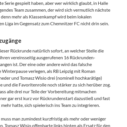
 Serie gespielt haben, aber wer wirklich glaubt, in Halle
gendes Team zusammen, der wird sich vermutlich nächste
 denn mehr als Klassenkampf wird beim lokalen
ten Liga im Gegensatz zum Chemnitzer FC nicht drin sein.
uzugänge
ieser Rückrunde natürlich sofort, an welcher Stelle die
 ihren vereinsseitig ausgerufenen 16 Rückrunden-
angen ist. Der eine oder andere wird das falsche
e Winterpause verlegen, als RB Leipzig mit Roman
neder und Tomasz Wisio drei (nominell hochkarätige)
 und die Favoritenrolle noch stärker zu sich herüber zog.
ass alle drei nur Teile der Vorbereitung mitmachen
er gar erst kurz vor Rückrundenstart dazustieß und fast
 mehr hatte, sich spielerisch ins Team zu integrieren.
 muss man zumindest kurzfristig als mehr oder weniger
n. Tomasz Wisio offenbarte links hinten als Ersatz für den