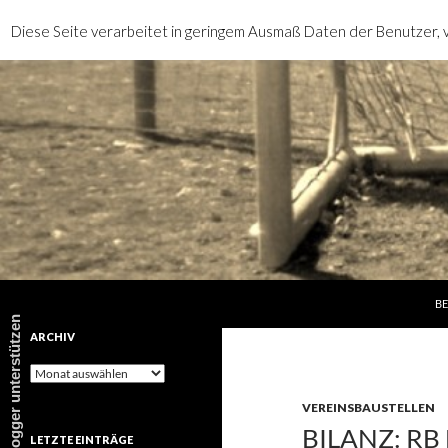
Diese Seite verarbeitet in geringem Ausmaß Daten der Benutzer, v
SP
Suchen
rotebrauseblogger
BE
rotebrauseblogger unterstützen
ARCHIV
Archiv
VEREINSBAUSTELLEN
BILANZ: RB
LETZTE EINTRÄGE