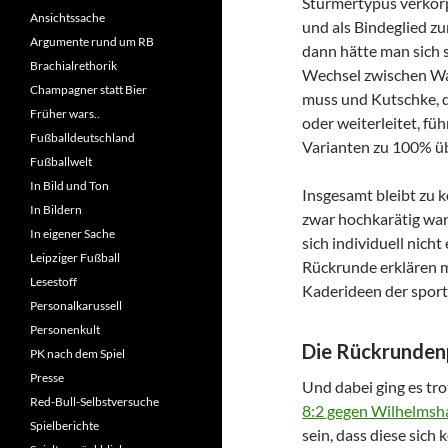
Stürmertypus verkörp
Ansichtssache
und als Bindeglied zu
Argumente rund um RB
dann hätte man sich 
Brachialrethorik
Wechsel zwischen Wal
Champagner statt Bier
muss und Kutschke, de
Früher wars..
oder weiterleitet, füh
Fußballdeutschland
Varianten zu 100% ü
Fußballwelt
In Bild und Ton
Insgesamt bleibt zu 
In Bildern
zwar hochkarätig war
In eigener Sache
sich individuell nich
Leipziger Fußball
Rückrunde erklären m
Lesestoff
Kaderideen der sportl
Personalkarussell
Personenkult
Die Rückrunden
PK nach dem Spiel
Presse
Und dabei ging es tro
Red-Bull-Selbstversuche
8:2 gegen Wilhelmsh
Spielberichte
sein, dass diese sic