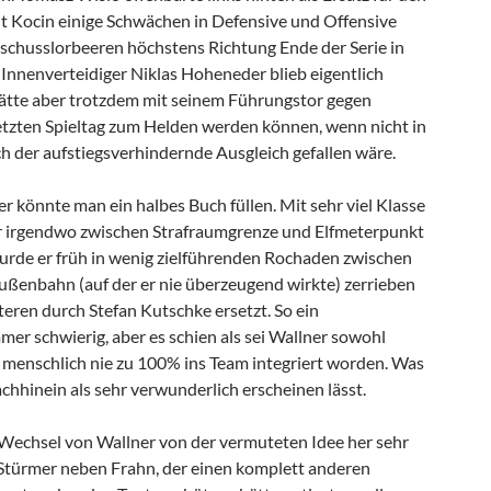
 Kocin einige Schwächen in Defensive und Offensive
schusslorbeeren höchstens Richtung Ende der Serie in
 Innenverteidiger Niklas Hoheneder blieb eigentlich
ätte aber trotzdem mit seinem Führungstor gegen
etzten Spieltag zum Helden werden können, wenn nicht in
ch der aufstiegsverhindernde Ausgleich gefallen wäre.
 könnte man ein halbes Buch füllen. Mit sehr viel Klasse
er irgendwo zwischen Strafraumgrenze und Elfmeterpunkt
urde er früh in wenig zielführenden Rochaden zwischen
ßenbahn (auf der er nie überzeugend wirkte) zerrieben
teren durch Stefan Kutschke ersetzt. So ein
er schwierig, aber es schien als sei Wallner sowohl
h menschlich nie zu 100% ins Team integriert worden. Was
chhinein als sehr verwunderlich erscheinen lässt.
Wechsel von Wallner von der vermuteten Idee her sehr
r Stürmer neben Frahn, der einen komplett anderen