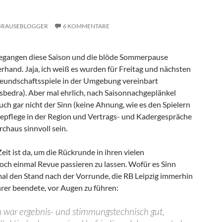
BRAUSEBLOGGER
6 KOMMENTARE
ngegangen diese Saison und die blöde Sommerpause
hand. Jaja, ich weiß es wurden für Freitag und nächsten
eundschaftsspiele in der Umgebung vereinbart
bedra). Aber mal ehrlich, nach Saisonnachgeplänkel
uch gar nicht der Sinn (keine Ahnung, wie es den Spielern
epflege in der Region und Vertrags- und Kadergespräche
rchaus sinnvoll sein.
eit ist da, um die Rückrunde in ihren vielen
och einmal Revue passieren zu lassen. Wofür es Sinn
mal den Stand nach der Vorrunde, die RB Leipzig immerhin
hrer beendete, vor Augen zu führen:
on war ergebnis- und stimmungstechnisch gut,