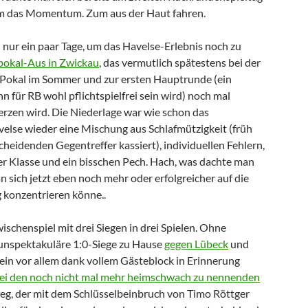
m das Momentum. Zum aus der Haut fahren.
 nur ein paar Tage, um das Havelse-Erlebnis noch zu
pokal-Aus in Zwickau
, das vermutlich spätestens bei der
okal im Sommer und zur ersten Hauptrunde (ein
 für RB wohl pflichtspielfrei sein wird) noch mal
rzen wird. Die Niederlage war wie schon das
else wieder eine Mischung aus Schlafmützigkeit (früh
cheidenden Gegentreffer kassiert), individuellen Fehlern,
her Klasse und ein bisschen Pech. Hach, was dachte man
 sich jetzt eben noch mehr oder erfolgreicher auf die
g konzentrieren könne..
ischenspiel mit drei Siegen in drei Spielen. Ohne
unspektakuläre 1:0-Siege zu Hause
gegen Lübeck
und
 ein vor allem dank vollem Gästeblock in Erinnerung
bei den noch nicht mal mehr heimschwach zu nennenden
Sieg, der mit dem Schlüsselbeinbruch von Timo Röttger