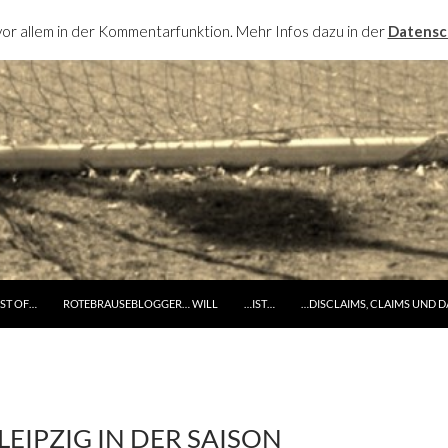
or allem in der Kommentarfunktion. Mehr Infos dazu in der
Datensc
RINGE ZUM INHALT
ST OF…
ROTEBRAUSEBLOGGER… WILL
…IST…
…DISCLAIMS, CLAIMS UND 
 LEIPZIG IN DER SAISON