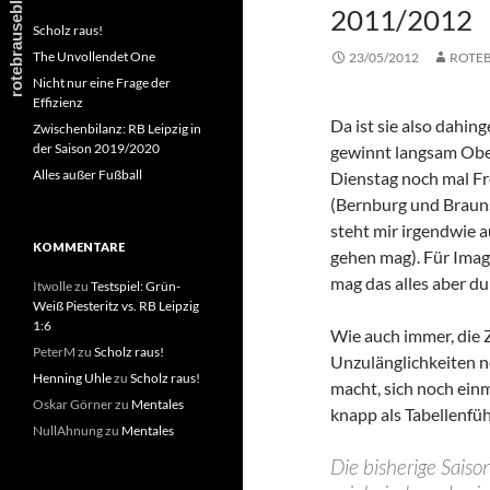
2011/2012
Scholz raus!
The Unvollendet One
23/05/2012
ROTE
Nicht nur eine Frage der
Effizienz
Da ist sie also dahi
Zwischenbilanz: RB Leipzig in
der Saison 2019/2020
gewinnt langsam Ober
Alles außer Fußball
Dienstag noch mal Fr
(Bernburg und Brauns
steht mir irgendwie a
KOMMENTARE
gehen mag). Für Imag
mag das alles aber du
Itwolle
zu
Testspiel: Grün-
Weiß Piesteritz vs. RB Leipzig
1:6
Wie auch immer, die Z
PeterM
zu
Scholz raus!
Unzulänglichkeiten n
Henning Uhle
zu
Scholz raus!
macht, sich noch ein
Oskar Görner
zu
Mentales
knapp als Tabellenfü
NullAhnung
zu
Mentales
Die bisherige Sais