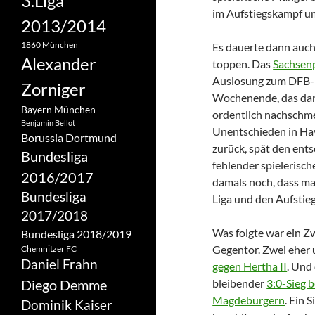
3.Liga
im Aufstiegskampf u
2013/2014
1860 München
Es dauerte dann auch
Alexander
toppen. Das
Sachsen
Auslosung zum DFB-P
Zorniger
Wochenende, das dann
Bayern München
ordentlich nachschme
Benjamin Bellot
Unentschieden in Hav
Borussia Dortmund
zurück, spät den ents
Bundesliga
fehlender spielerisc
2016/2017
damals noch, dass man
Bundesliga
Liga und den Aufstie
2017/2018
Was folgte war ein Zw
Bundesliga 2018/2019
Gegentor. Zwei eher 
Chemnitzer FC
Daniel Frahn
gegen Hertha II
. Und
Diego Demme
bleibender
3:0-Sieg 
Magdeburgern
. Ein 
Dominik Kaiser