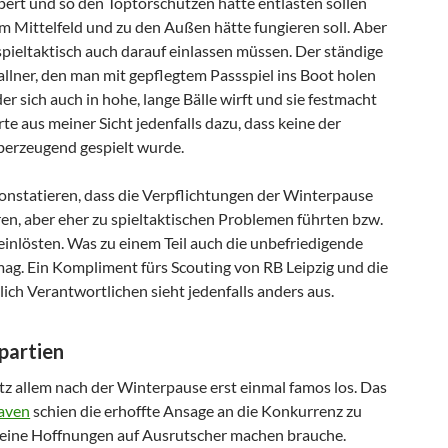
ert und so den Toptorschützen hätte entlasten sollen
m Mittelfeld und zu den Außen hätte fungieren soll. Aber
spieltaktisch auch darauf einlassen müssen. Der ständige
lner, den man mit gepflegtem Passspiel ins Boot holen
r sich auch in hohe, lange Bälle wirft und sie festmacht
rte aus meiner Sicht jedenfalls dazu, dass keine der
berzeugend gespielt wurde.
konstatieren, dass die Verpflichtungen der Winterpause
en, aber eher zu spieltaktischen Problemen führten bzw.
t einlösten. Was zu einem Teil auch die unbefriedigende
ag. Ein Kompliment fürs Scouting von RB Leipzig und die
ich Verantwortlichen sieht jedenfalls anders aus.
partien
tz allem nach der Winterpause erst einmal famos los. Das
aven
schien die erhoffte Ansage an die Konkurrenz zu
h keine Hoffnungen auf Ausrutscher machen brauche.