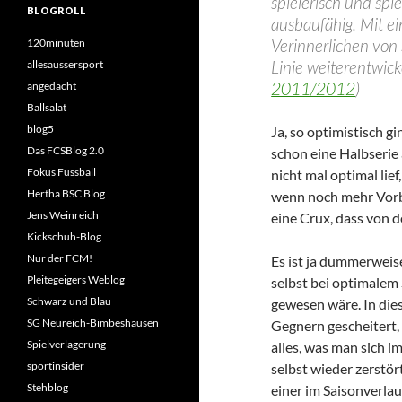
spielerisch und spi
BLOGROLL
ausbaufähig. Mit e
Verinnerlichen von 
120minuten
Linie weiterentwicke
allesaussersport
2011/2012
)
angedacht
Ballsalat
blog5
Ja, so optimistisch g
Das FCSBlog 2.0
schon eine Halbserie 
Fokus Fussball
nicht mal optimal lie
Hertha BSC Blog
wenn noch mehr Vorb
Jens Weinreich
eine Crux, dass von 
Kickschuh-Blog
Nur der FCM!
Es ist ja dummerweise
Pleitegeigers Weblog
selbst bei optimalem
Schwarz und Blau
gewesen wäre. In dies
SG Neureich-Bimbeshausen
Gegnern gescheitert, 
Spielverlagerung
alles, was man sich 
sportinsider
selbst wieder zerstö
Stehblog
einer im Saisonverla