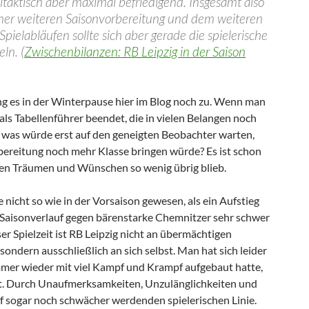
eltaktisch aber maximal befriedigend. Insgesamt also
iner weiteren Saisonvorbereitung und dem weiteren
Spielabläufen sollte sich aber gerade die spielerische
ln. (
Zwischenbilanzen: RB Leipzig in der Saison
ing es in der Winterpause hier im Blog noch zu. Wenn man
als Tabellenführer beendet, die in vielen Belangen noch
f, was würde erst auf den geneigten Beobachter warten,
ereitung noch mehr Klasse bringen würde? Es ist schon
den Träumen und Wünschen so wenig übrig blieb.
 nicht so wie in der Vorsaison gewesen, als ein Aufstieg
 Saisonverlauf gegen bärenstarke Chemnitzer sehr schwer
er Spielzeit ist RB Leipzig nicht an übermächtigen
sondern ausschließlich an sich selbst. Man hat sich leider
immer wieder mit viel Kampf und Krampf aufgebaut hatte,
rt. Durch Unaufmerksamkeiten, Unzulänglichkeiten und
uf sogar noch schwächer werdenden spielerischen Linie.