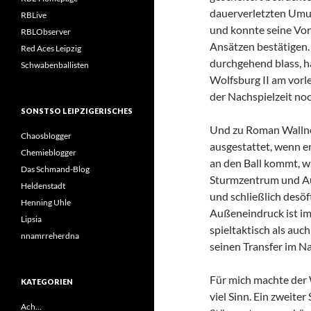
dauerverletzten Umut
RBLive
und konnte seine Vor
RBLObserver
Ansätzen bestätigen.
Red Aces Leipzig
durchgehend blass, h
Schwabenballisten
Wolfsburg II am vorl
der Nachspielzeit no
SONSTSO LEIPZIGERISCHES
Und zu Roman Wallner
Chaosblogger
ausgestattet, wenn 
Chemieblogger
an den Ball kommt, w
Das Schmand-Blog
Sturmzentrum und Au
Heldenstadt
und schließlich desöf
Henning Uhle
Außeneindruck ist imm
Lipsia
spieltaktisch als auc
nnamrreherdna
seinen Transfer im Na
Für mich machte der 
KATEGORIEN
viel Sinn. Ein zweite
Ach…