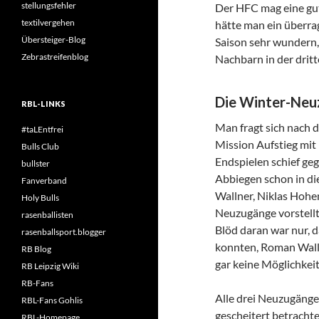
stellungsfehler
Der HFC mag eine gute
textilvergehen
hätte man ein überra
Übersteiger-Blog
Saison sehr wundern,
Zebrastreifenblog
Nachbarn in der drit
Die Winter-Ne
RBL-LINKS
Man fragt sich nach d
#taLEntfrei
Mission Aufstieg mit
Bulls Club
Endspielen schief geg
bullster
Abbiegen schon in di
Fanverband
Wallner, Niklas Hohe
Holy Bulls
Neuzugänge vorstellte
rasenballisten
Blöd daran war nur, d
rasenballsport.blogger
konnten, Roman Walln
RB Blog
gar keine Möglichkeit
RB Leipzig Wiki
RB-Fans
Alle drei Neuzugänge
RBL-Fans Gohlis
gescheitert betrachte
RBL-Homepage