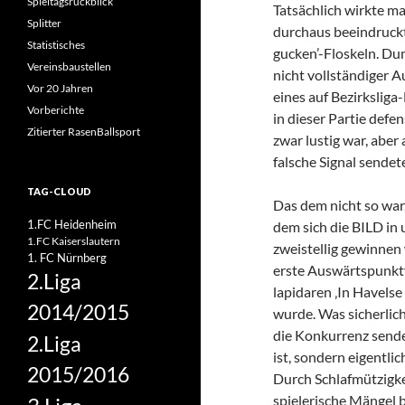
Spieltagsrückblick
Tatsächlich wirkte m
Splitter
durchaus beeindruckt
Statistisches
gucken’-Floskeln. Du
Vereinsbaustellen
nicht vollständiger A
Vor 20 Jahren
eines auf Bezirkslig
Vorberichte
in dieser Partie defe
Zitierter RasenBallsport
zwar lustig war, aber
falsche Signal sende
TAG-CLOUD
Das dem nicht so war,
1.FC Heidenheim
dem sich die BILD in 
1.FC Kaiserslautern
zweistellig gewinnen
1. FC Nürnberg
erste Auswärtspunktve
2.Liga
lapidaren ‚In Havels
2014/2015
wurde. Was sicherlich 
die Konkurrenz sende
2.Liga
ist, sondern eigentli
2015/2016
Durch Schlafmützigke
spielerische Mängel 