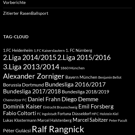
Vorberichte
Zitierter RasenBallsport
TAG-CLOUD
1.FC Heidenheim
1. FC Nürnberg
1.FC Kaiserslautern
2.Liga 2015/2016
2.Liga 2014/2015
3.Liga 2013/2014
1860 München
Alexander Zorniger
Bayern München
Benjamin Bellot
Bundesliga 2016/2017
Borussia Dortmund
Bundesliga 2017/2018
Bundesliga 2018/2019
Diego Demme
Daniel Frahn
Chemnitzer FC
Dominik Kaiser
Emil Forsberg
Eintracht Braunschweig
Fabio Coltorti
Fortuna Düsseldorf
HFC
FC Ingolstadt
Holstein Kiel
Marcel Sabitzer
Lukas Klostermann
Marcel Halstenberg
Peter Pacult
Ralf Rangnick
Péter Gulácsi