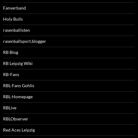
Fanverband
Holy Bulls
rasenballisten
rasenballsport.blogger
RB Blog
RB Leipzig Wiki
RB-Fans
RBL-Fans Gohlis
RBL-Homepage
RBLive
RBLObserver
Red Aces Leipzig