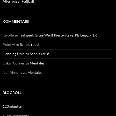
Alles außer Fußball
KOMMENTARE
Itwolle
zu
Testspiel: Grün-Weiß Piesteritz vs. RB Leipzig 1:6
PeterM
zu
Scholz raus!
Henning Uhle
zu
Scholz raus!
Oskar Görner
zu
Mentales
NullAhnung
zu
Mentales
BLOGROLL
120minuten
allesaussersport