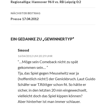
Navigation
Regionalliga: Hannover 96 II vs. RB Leipzig 0:2
NÄCHSTER BEITRAG
Presse 17.04.2012
EIN GEDANKE ZU „GEWINNERTYP“
Smood
16/04/2012 UM 20:29 UHR
“…Möge sein Comeback nicht zu spät
gekommen sein… ”
Tja, das Spiel gegen Meuselwitz war ja
(hoffentlich nicht!) der Genickbruch. Laut Guido
Schäfer war T.Röttger schon fit. So hätte er
sicher, in den letzten 20 min eingewechselt,
vielleicht doch das Spiel kippen können?
Aber hinterher ist man immer schlauer.