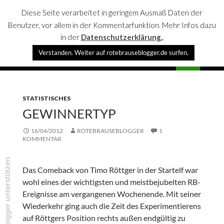
Diese Seite verarbeitet in geringem Ausmaß Daten der
Benutzer, vor allem in der Kommentarfunktion. Mehr Infos dazu
in der
Datenschutzerklärung.
.
Suchen
Verstanden. Weiter auf rotebrauseblogger.de surfen.
rotebrauseblogger
SPRINGE
PRIMÄR
ZUM
MENÜ
INHALT
STATISTISCHES
GEWINNERTYP
16/04/2012
ROTEBRAUSEBLOGGER
1
KOMMENTAR
rotebrauseblogger unterstützen
Das Comeback von Timo Röttger in der Startelf war
wohl eines der wichtigsten und meistbejubelten RB-
Ereignisse am vergangenen Wochenende. Mit seiner
Wiederkehr ging auch die Zeit des Experimentierens
auf Röttgers Position rechts außen endgültig zu