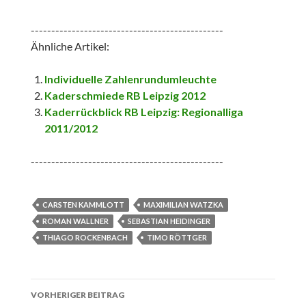
-----------------------------------------------
Ähnliche Artikel:
Individuelle Zahlenrundumleuchte
Kaderschmiede RB Leipzig 2012
Kaderrückblick RB Leipzig: Regionalliga
2011/2012
-----------------------------------------------
CARSTEN KAMMLOTT
MAXIMILIAN WATZKA
ROMAN WALLNER
SEBASTIAN HEIDINGER
THIAGO ROCKENBACH
TIMO RÖTTGER
Beitrags-
VORHERIGER BEITRAG