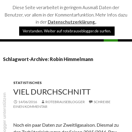
Diese Seite verarbeitet in geringem Ausmaß Daten der
Benutzer, vor allem in der Kommentarfunktion. Mehr Infos dazu
in der
Datenschutzerklärung.
.
Suchen
Verstanden. Weiter auf rotebrauseblogger.de surfen.
rotebrauseblogger
SPRINGE
PRIMÄR
ZUM
MENÜ
INHALT
Schlagwort-Archive: Robin Himmelmann
STATISTISCHES
VIEL DURCHSCHNITT
rotebrauseblogger unterstützen
14/06/2016
ROTEBRAUSEBLOGGER
SCHREIBE
EINEN KOMMENTAR
Noch ein paar Daten zur Zweitligasaison. Diesmal zu
den Torhüterleistungen der Saison 2015/2016. Bzw.