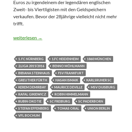
Euros zu irgendeinem der legendären englischen
Zweit- bis Viertligisten mit den Geldspeichern
verkaufen. Bevor der 28jährige vielleicht nicht mehr
trifft.
Was von Spieltag 16 bleibt
weiterlesen
→
1. FC NÜRNBERG
1.FC HEIDENHEIM
1860 MÜNCHEN
2.LIGA 2015/2016
BENNO MÖHLMANN
BIBIANA STEINHAUS
FSV FRANKFURT
GREUTHER FÜRTH
HASAN ISMAIK
KARLSRUHER SC
KEREM DEMIRBAY
MAURICE DEVILLE
MSV DUISBURG
RAFAL GIKIEWICZ
ROBIN HIMMELMANN
RUBIN OKOTIE
SC FREIBURG
SC PADERBORN
STEFAN EFFENBERG
TOMAS ORAL
UNION BERLIN
VFL BOCHUM