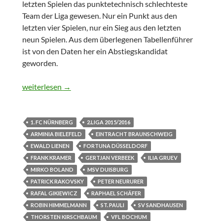
letzten Spielen das punktetechnisch schlechteste
Team der Liga gewesen. Nur ein Punkt aus den
letzten vier Spielen, nur ein Sieg aus den letzten
neun Spielen. Aus dem überlegenen Tabellenführer
ist von den Daten her ein Abstiegskandidat
geworden.
Was von Spieltag 14 bleibt
weiterlesen
→
1. FC NÜRNBERG
2.LIGA 2015/2016
ARMINIA BIELEFELD
EINTRACHT BRAUNSCHWEIG
EWALD LIENEN
FORTUNA DÜSSELDORF
FRANK KRAMER
GERTJAN VERBEEK
ILIA GRUEV
MIRKO BOLAND
MSV DUISBURG
PATRICK RAKOVSKY
PETER NEURURER
RAFAL GIKIEWICZ
RAPHAEL SCHÄFER
ROBIN HIMMELMANN
ST. PAULI
SV SANDHAUSEN
THORSTEN KIRSCHBAUM
VFL BOCHUM