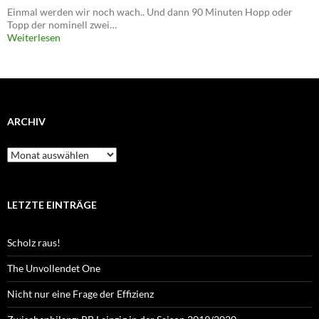
Einmal werden wir noch wach.. Und dann 90 Minuten Hopp oder
Topp der nominell zwei…
Weiterlesen
ARCHIV
Archiv
LETZTE EINTRÄGE
Scholz raus!
The Unvollendet One
Nicht nur eine Frage der Effizienz