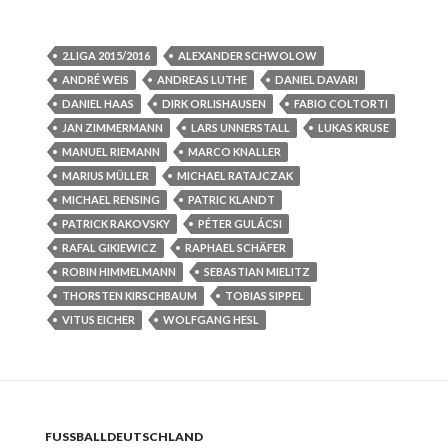
2.LIGA 2015/2016
ALEXANDER SCHWOLOW
ANDRÉ WEIS
ANDREAS LUTHE
DANIEL DAVARI
DANIEL HAAS
DIRK ORLISHAUSEN
FABIO COLTORTI
JAN ZIMMERMANN
LARS UNNERSTALL
LUKAS KRUSE
MANUEL RIEMANN
MARCO KNALLER
MARIUS MÜLLER
MICHAEL RATAJCZAK
MICHAEL RENSING
PATRIC KLANDT
PATRICK RAKOVSKY
PÉTER GULÁCSI
RAFAL GIKIEWICZ
RAPHAEL SCHÄFER
ROBIN HIMMELMANN
SEBASTIAN MIELITZ
THORSTEN KIRSCHBAUM
TOBIAS SIPPEL
VITUS EICHER
WOLFGANG HESL
FUSSBALLDEUTSCHLAND