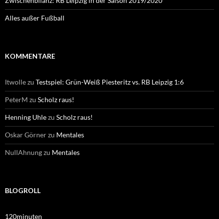
Zwischenbilanz: RB Leipzig in der Saison 2019/2020
Alles außer Fußball
KOMMENTARE
Itwolle
zu
Testspiel: Grün-Weiß Piesteritz vs. RB Leipzig 1:6
PeterM
zu
Scholz raus!
Henning Uhle
zu
Scholz raus!
Oskar Görner
zu
Mentales
NullAhnung
zu
Mentales
BLOGROLL
120minuten