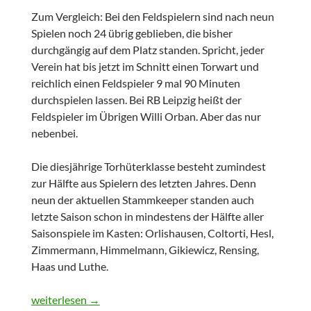
Zum Vergleich: Bei den Feldspielern sind nach neun
Spielen noch 24 übrig geblieben, die bisher
durchgängig auf dem Platz standen. Spricht, jeder
Verein hat bis jetzt im Schnitt einen Torwart und
reichlich einen Feldspieler 9 mal 90 Minuten
durchspielen lassen. Bei RB Leipzig heißt der
Feldspieler im Übrigen Willi Orban. Aber das nur
nebenbei.
Die diesjährige Torhüterklasse besteht zumindest
zur Hälfte aus Spielern des letzten Jahres. Denn
neun der aktuellen Stammkeeper standen auch
letzte Saison schon in mindestens der Hälfte aller
Saisonspiele im Kasten: Orlishausen, Coltorti, Hesl,
Zimmermann, Himmelmann, Gikiewicz, Rensing,
Haas und Luthe.
10.Spieltag – 2.Bundesliga 2015/2016
weiterlesen
→