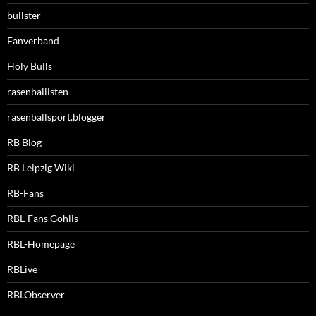
bullster
Fanverband
Holy Bulls
rasenballisten
rasenballsport.blogger
RB Blog
RB Leipzig Wiki
RB-Fans
RBL-Fans Gohlis
RBL-Homepage
RBLive
RBLObserver