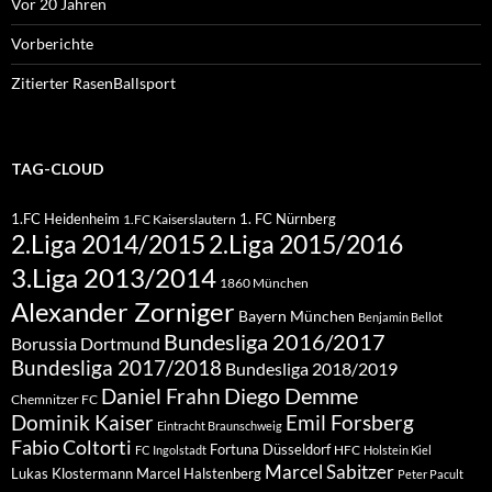
Vor 20 Jahren
Vorberichte
Zitierter RasenBallsport
TAG-CLOUD
1.FC Heidenheim
1. FC Nürnberg
1.FC Kaiserslautern
2.Liga 2015/2016
2.Liga 2014/2015
3.Liga 2013/2014
1860 München
Alexander Zorniger
Bayern München
Benjamin Bellot
Bundesliga 2016/2017
Borussia Dortmund
Bundesliga 2017/2018
Bundesliga 2018/2019
Diego Demme
Daniel Frahn
Chemnitzer FC
Dominik Kaiser
Emil Forsberg
Eintracht Braunschweig
Fabio Coltorti
Fortuna Düsseldorf
HFC
FC Ingolstadt
Holstein Kiel
Marcel Sabitzer
Lukas Klostermann
Marcel Halstenberg
Peter Pacult