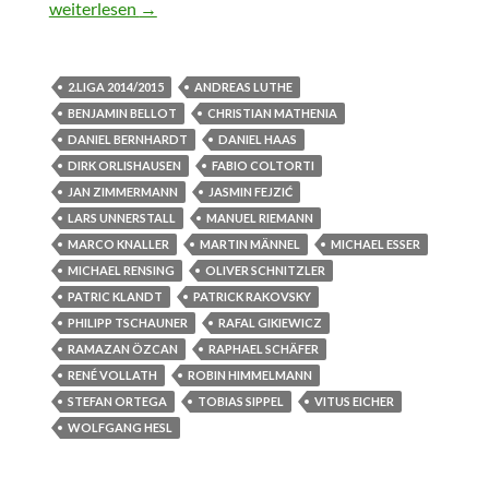
Überraschendes Schlusslicht
weiterlesen
→
2.LIGA 2014/2015
ANDREAS LUTHE
BENJAMIN BELLOT
CHRISTIAN MATHENIA
DANIEL BERNHARDT
DANIEL HAAS
DIRK ORLISHAUSEN
FABIO COLTORTI
JAN ZIMMERMANN
JASMIN FEJZIĆ
LARS UNNERSTALL
MANUEL RIEMANN
MARCO KNALLER
MARTIN MÄNNEL
MICHAEL ESSER
MICHAEL RENSING
OLIVER SCHNITZLER
PATRIC KLANDT
PATRICK RAKOVSKY
PHILIPP TSCHAUNER
RAFAL GIKIEWICZ
RAMAZAN ÖZCAN
RAPHAEL SCHÄFER
RENÉ VOLLATH
ROBIN HIMMELMANN
STEFAN ORTEGA
TOBIAS SIPPEL
VITUS EICHER
WOLFGANG HESL