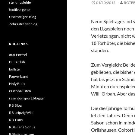
stellungsfehler
01/10/2015
ROTE
textilvergehen
Übersteiger-Blog
Neun Spieltage sind s
Zebrastreifenblog
den Ligaspielen noch
Verletzungen, nicht 
18 Torhüter, die bish
RBL-LINKS
standen.
#taLEntfrei
Bulls Club
Zum Vergleich: Bei d
bullster
geblieben, die bisher
Fanverband
hat bis jetzt im Schni
Holy Bulls
Minuten durchspielen 
rasenballisten
Willi Orban. Aber da
rasenballsport.blogger
RB Blog
Die diesjährige Torhü
RB Leipzig Wiki
letzten Jahres. Denn
RB-Fans
Saison schon in minde
RBL-Fans Gohlis
Orlishausen, Coltort
RBL-Homepage