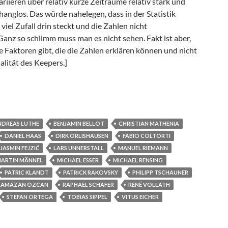
riieren über relativ kurze Zeiträume relativ stark und
nglos. Das würde nahelegen, dass in der Statistik
iel Zufall drin steckt und die Zahlen nicht
 Ganz so schlimm muss man es nicht sehen. Fakt ist aber,
ele Faktoren gibt, die die Zahlen erklären können und nicht
alität des Keepers.]
sslicht
NDREAS LUTHE
BENJAMIN BELLOT
CHRISTIAN MATHENIA
DANIEL HAAS
DIRK ORLISHAUSEN
FABIO COLTORTI
JASMIN FEJZIĆ
LARS UNNERSTALL
MANUEL RIEMANN
ARTIN MÄNNEL
MICHAEL ESSER
MICHAEL RENSING
PATRIC KLANDT
PATRICK RAKOVSKY
PHILIPP TSCHAUNER
RAMAZAN ÖZCAN
RAPHAEL SCHÄFER
RENÉ VOLLATH
STEFAN ORTEGA
TOBIAS SIPPEL
VITUS EICHER