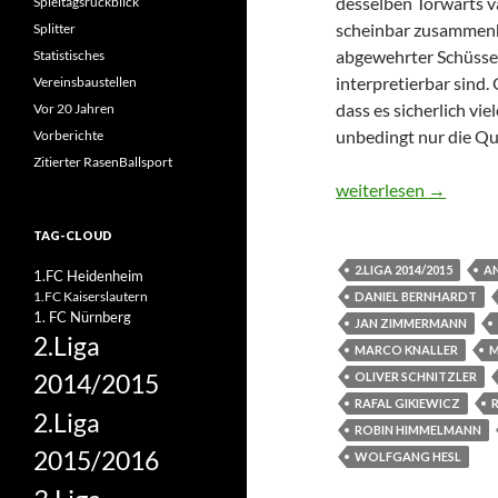
desselben Torwarts va
Spieltagsrückblick
scheinbar zusammenha
Splitter
abgewehrter Schüsse v
Statistisches
interpretierbar sind.
Vereinsbaustellen
dass es sicherlich vi
Vor 20 Jahren
unbedingt nur die Qu
Vorberichte
Zitierter RasenBallsport
Überraschendes Schlu
weiterlesen
→
TAG-CLOUD
2.LIGA 2014/2015
A
1.FC Heidenheim
1.FC Kaiserslautern
DANIEL BERNHARDT
1. FC Nürnberg
JAN ZIMMERMANN
2.Liga
MARCO KNALLER
M
2014/2015
OLIVER SCHNITZLER
RAFAL GIKIEWICZ
2.Liga
ROBIN HIMMELMANN
2015/2016
WOLFGANG HESL