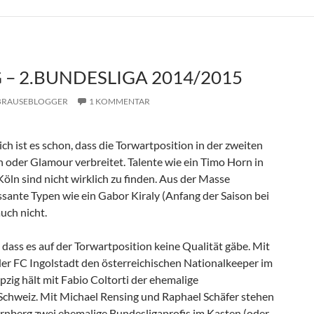
G – 2.BUNDESLIGA 2014/2015
BRAUSEBLOGGER
1 KOMMENTAR
ich ist es schon, dass die Torwartposition in der zweiten
n oder Glamour verbreitet. Talente wie ein Timo Horn in
 Köln sind nicht wirklich zu finden. Aus der Masse
ssante Typen wie ein Gabor Kiraly (Anfang der Saison bei
uch nicht.
, dass es auf der Torwartposition keine Qualität gäbe. Mit
r FC Ingolstadt den österreichischen Nationalkeeper im
ipzig hält mit Fabio Coltorti der ehemalige
Schweiz. Mit Michael Rensing und Raphael Schäfer stehen
rnberg zwei ehemalige Bundesligaprofis im Kasten (oder