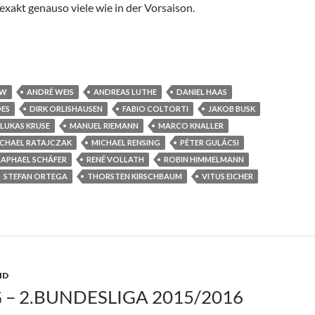
 exakt genauso viele wie in der Vorsaison.
OW
ANDRÉ WEIS
ANDREAS LUTHE
DANIEL HAAS
DES
DIRK ORLISHAUSEN
FABIO COLTORTI
JAKOB BUSK
LUKAS KRUSE
MANUEL RIEMANN
MARCO KNALLER
CHAEL RATAJCZAK
MICHAEL RENSING
PÉTER GULÁCSI
RAPHAEL SCHÄFER
RENÉ VOLLATH
ROBIN HIMMELMANN
STEFAN ORTEGA
THORSTEN KIRSCHBAUM
VITUS EICHER
D
G – 2.BUNDESLIGA 2015/2016