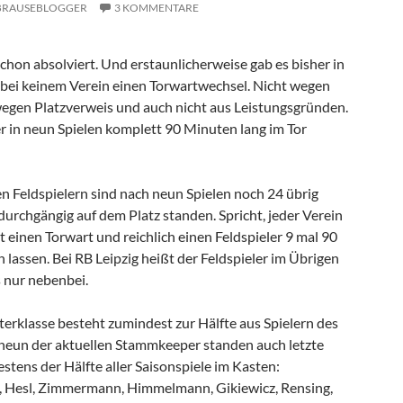
BRAUSEBLOGGER
3 KOMMENTARE
chon absolviert. Und erstaunlicherweise gab es bisher in
 bei keinem Verein einen Torwartwechsel. Nicht wegen
wegen Platzverweis und auch nicht aus Leistungsgründen.
er in neun Spielen komplett 90 Minuten lang im Tor
en Feldspielern sind nach neun Spielen noch 24 übrig
 durchgängig auf dem Platz standen. Spricht, jeder Verein
tt einen Torwart und reichlich einen Feldspieler 9 mal 90
lassen. Bei RB Leipzig heißt der Feldspieler im Übrigen
s nur nebenbei.
terklasse besteht zumindest zur Hälfte aus Spielern des
 neun der aktuellen Stammkeeper standen auch letzte
stens der Hälfte aller Saisonspiele im Kasten:
i, Hesl, Zimmermann, Himmelmann, Gikiewicz, Rensing,