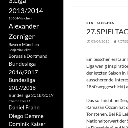
3.Liga
2013/2014
1860 München
STATISTISCHES
Alexander
27.SPIELTA
Zorniger
03/04/2015
ROTE
Bayern München
Benjamin Bellot
Borussia Dortmund
Ein bisschen erstaunl
Bundesliga
Liga wenig Inspiratio
2016/2017
der letzten Saison in
Bundesliga
ausscherende, intere
1860 weggeschickt) a
2017/2018
Bundesliga 2018/2019
Das soll nicht heißen
Chemnitzer FC
Daniel Frahn
Ramazan Özcan hat de
Tor stehen. Bei RB Le
Diego Demme
Nationaltorwart der 
Dominik Kaiser
in Düsseldorf und Nü