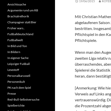
19/06/2015
ROTE
Ansichtssache
Argumente rund um RB
Mit Christian Matheni
Brachialrethorik
abgelaufenen Saison 
Champagner statt Bier
bestritten. Insgesamt
Früher wars..
Pflichtspiel in den K
Fußballdeutschland
Pflichtspiele.
Fußballwelt
In Bild und Ton
Wenn man den Augensc
In Bildern
zweiten Liga relativ
In eigener Sache
überraschendes, aber
Leipziger Fußball
Spielerei die Statis
Lesestoff
heran, dann bestätigt 
Personalkarussell
Personenkult
[Anmerkung: Wie hier
PK nach dem Spiel
Verweis auf Links ang
Presse
vertrauenswürdig. Di
Red-Bull-Selbstversuche
die Prozentzahl abge
Spielberichte