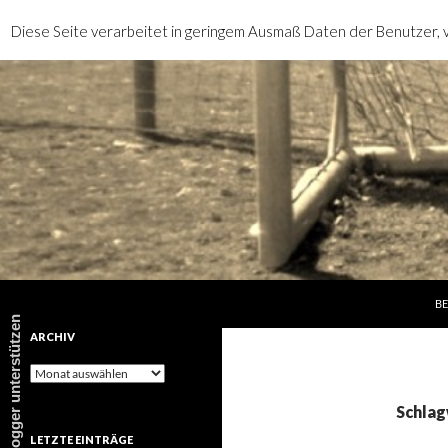
Diese Seite verarbeitet in geringem Ausmaß Daten der Benutzer, v
SP
Suchen
rotebrauseblogger
BE
rotebrauseblogger unterstützen
ARCHIV
Archiv
Schlag
LETZTE EINTRÄGE