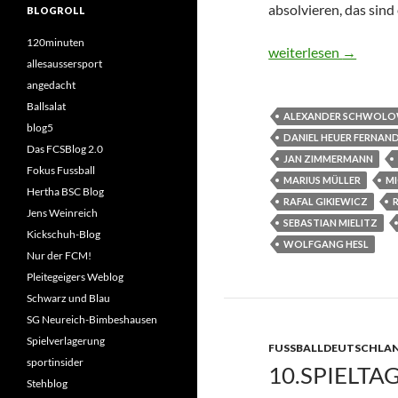
absolvieren, das sind
BLOGROLL
120minuten
Viel Durchschnitt
weiterlesen
→
allesaussersport
angedacht
Ballsalat
ALEXANDER SCHWOL
blog5
DANIEL HEUER FERNAN
Das FCSBlog 2.0
JAN ZIMMERMANN
Fokus Fussball
MARIUS MÜLLER
MI
Hertha BSC Blog
RAFAL GIKIEWICZ
Jens Weinreich
SEBASTIAN MIELITZ
Kickschuh-Blog
WOLFGANG HESL
Nur der FCM!
Pleitegeigers Weblog
Schwarz und Blau
SG Neureich-Bimbeshausen
Spielverlagerung
FUSSBALLDEUTSCHLAN
sportinsider
10.SPIELTA
Stehblog