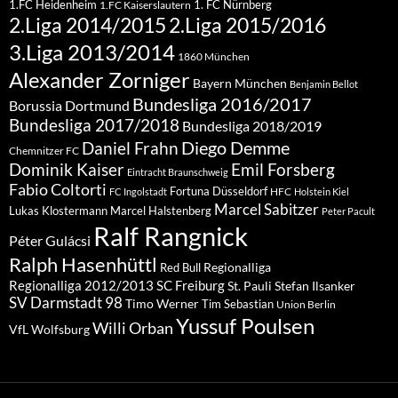
1.FC Heidenheim
1. FC Nürnberg
1.FC Kaiserslautern
2.Liga 2015/2016
2.Liga 2014/2015
3.Liga 2013/2014
1860 München
Alexander Zorniger
Bayern München
Benjamin Bellot
Bundesliga 2016/2017
Borussia Dortmund
Bundesliga 2017/2018
Bundesliga 2018/2019
Diego Demme
Daniel Frahn
Chemnitzer FC
Dominik Kaiser
Emil Forsberg
Eintracht Braunschweig
Fabio Coltorti
Fortuna Düsseldorf
HFC
FC Ingolstadt
Holstein Kiel
Marcel Sabitzer
Lukas Klostermann
Marcel Halstenberg
Peter Pacult
Ralf Rangnick
Péter Gulácsi
Ralph Hasenhüttl
Regionalliga
Red Bull
Regionalliga 2012/2013
SC Freiburg
St. Pauli
Stefan Ilsanker
SV Darmstadt 98
Timo Werner
Tim Sebastian
Union Berlin
Yussuf Poulsen
Willi Orban
VfL Wolfsburg