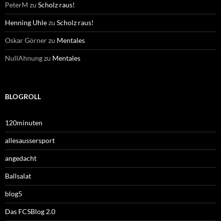
PeterM
zu
Scholz raus!
Henning Uhle
zu
Scholz raus!
Oskar Görner
zu
Mentales
NullAhnung
zu
Mentales
BLOGROLL
120minuten
allesaussersport
angedacht
Ballsalat
blog5
Das FCSBlog 2.0