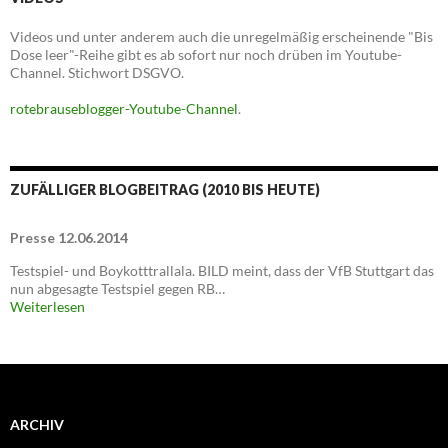
Videos und unter anderem auch die unregelmäßig erscheinende "Bis
Dose leer"-Reihe gibt es ab sofort nur noch drüben im Youtube-
Channel. Stichwort DSGVO.
rotebrauseblogger-Youtube-Channel
.
ZUFÄLLIGER BLOGBEITRAG (2010 BIS HEUTE)
Presse 12.06.2014
Testspiel- und Boykotttrallala. BILD meint, dass der VfB Stuttgart das
nun abgesagte Testspiel gegen RB…
Weiterlesen
ARCHIV