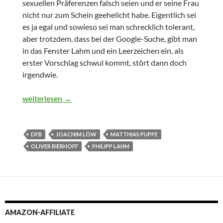
sexuellen Präferenzen falsch seien und er seine Frau
nicht nur zum Schein geehelicht habe. Eigentlich sei
es ja egal und sowieso sei man schrecklich tolerant,
aber trotzdem, dass bei der Google-Suche, gibt man
in das Fenster Lahm und ein Leerzeichen ein, als
erster Vorschlag schwul kommt, stört dann doch
irgendwie.
Bekenntnisse
weiterlesen
→
DFB
JOACHIM LÖW
MATTHIAS PUPPE
OLIVER BIERHOFF
PHILIPP LAHM
AMAZON-AFFILIATE