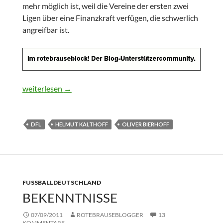
mehr möglich ist, weil die Vereine der ersten zwei
Ligen über eine Finanzkraft verfügen, die schwerlich
angreifbar ist.
Wettbewerbsvorteil DFL-Club
weiterlesen
→
DFL
HELMUT KALTHOFF
OLIVER BIERHOFF
FUSSBALLDEUTSCHLAND
BEKENNTNISSE
07/09/2011
ROTEBRAUSEBLOGGER
13
KOMMENTARE