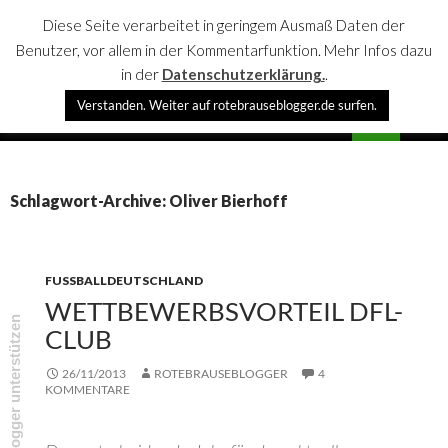
Diese Seite verarbeitet in geringem Ausmaß Daten der
Benutzer, vor allem in der Kommentarfunktion. Mehr Infos dazu
in der
Datenschutzerklärung.
.
Suchen
Verstanden. Weiter auf rotebrauseblogger.de surfen.
rotebrauseblogger
SPRINGE
PRIMÄR
ZUM
MENÜ
INHALT
Schlagwort-Archive: Oliver Bierhoff
FUSSBALLDEUTSCHLAND
WETTBEWERBSVORTEIL DFL-
rotebrauseblogger unterstützen
CLUB
26/11/2013
ROTEBRAUSEBLOGGER
4
KOMMENTARE