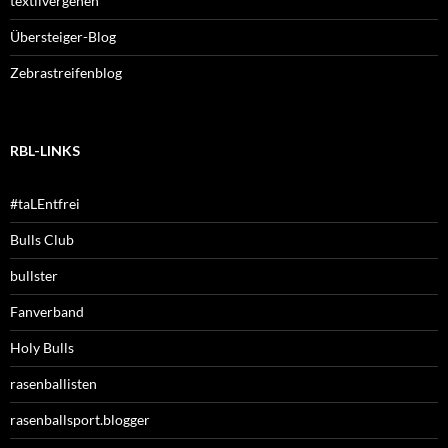
textilvergehen
Übersteiger-Blog
Zebrastreifenblog
RBL-LINKS
#taLEntfrei
Bulls Club
bullster
Fanverband
Holy Bulls
rasenballisten
rasenballsport.blogger