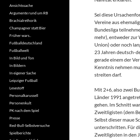
Ansichtssache
Argumente rund um RB
Sei diese Ursachenfors
Brachialrethorik
Vereine aus ehemalig
Champagner statt Bier
Bundesliga teilnehmen
Früher wars..
mehr), entweder zur 
Fußballdeutschland
Union) oder noch lang
Fußballwelt
23 Jahren deutsch-d
In Bild und Ton
gerade einem der Ver
In Bildern
Kenntnis nehmen mus
In eigener Sache
streiten darf.
Leipziger Fußball
Lesestoff
Mit 2+6, also zwei B
Personalkarussell
Länder 1991 angetret
Personenkult
gehen. Im Schnitt war
PK nach dem Spiel
Zweitligisten (dem B
Presse
Selbst dieser maue S
Red-Bull-Selbstversuche
unterschritten. Für d
Spielberichte
Zweitligisten in den