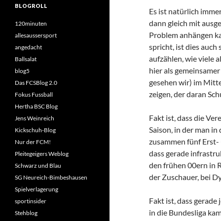
BLOGROLL
Es ist natürlich imme
dann gleich mit ausg
120minuten
Problem anhängen ka
allesaussersport
spricht, ist dies auc
angedacht
aufzählen, wie viele 
Ballsalat
hier als gemeinsamer 
blog5
gesehen wir) im Mitt
Das FCSBlog 2.0
zeigen, der daran Sch
Fokus Fussball
Hertha BSC Blog
Fakt ist, dass die Ve
Jens Weinreich
Saison, in der man in
Kickschuh-Blog
zusammen fünf Erst- u
Nur der FCM!
dass gerade infrastru
Pleitegeigers Weblog
den frühen 00ern in 
Schwarz und Blau
der Zuschauer, bei 
SG Neureich-Bimbeshausen
Spielverlagerung
Fakt ist, dass gerade
sportinsider
in die Bundesliga ka
Stehblog