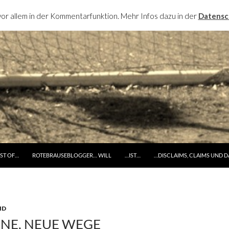
or allem in der Kommentarfunktion. Mehr Infos dazu in der
Datensc
RINGE ZUM INHALT
ST OF…
ROTEBRAUSEBLOGGER… WILL
…IST…
…DISCLAIMS, CLAIMS UND 
D
INE, NEUE WEGE