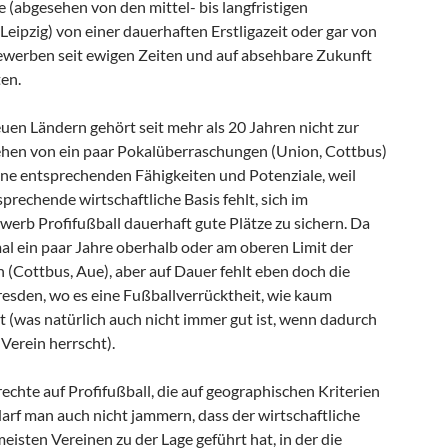
ne (abgesehen von den mittel- bis langfristigen
eipzig) von einer dauerhaften Erstligazeit oder gar von
werben seit ewigen Zeiten und auf absehbare Zukunft
en.
uen Ländern gehört seit mehr als 20 Jahren nicht zur
ehen von ein paar Pokalüberraschungen (Union, Cottbus)
ine entsprechenden Fähigkeiten und Potenziale, weil
sprechende wirtschaftliche Basis fehlt, sich im
rb Profifußball dauerhaft gute Plätze zu sichern. Da
al ein paar Jahre oberhalb oder am oberen Limit der
 (Cottbus, Aue), aber auf Dauer fehlt eben doch die
resden, wo es eine Fußballverrücktheit, wie kaum
t (was natürlich auch nicht immer gut ist, wenn dadurch
Verein herrscht).
nrechte auf Profifußball, die auf geographischen Kriterien
rf man auch nicht jammern, dass der wirtschaftliche
isten Vereinen zu der Lage geführt hat, in der die