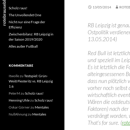
13/05/2014
ROTE
Scholz raus!
The Unvollendet One
Nicht nur eine Frage der
RB Leipzig ist gena
Effizienz
Ostpolitik verdienen;
Zwischenbilanz: RB Leipzig in
13.05.2014)
der Saison 2019/2020
Alles außer Fußball
Red Bull ist letztl
und speziell im Lei
KOMMENTARE
Es ist letztlich die
alteingesessenen Bu
Itwolle
zu
Testspiel: Grün-
dass nun plötzlich 
Weiß Piesteritz vs. RB Leipzig
1:6
vorher noch selbst 
PeterM
zu
Scholz raus!
wirtschaftlich even
Henning Uhle
zu
Scholz raus!
Wären die ostdeuts
Oskar Görner
zu
Mentales
Faktoren) nach der
NullAhnung
zu
Mentales
verdrängt worden, 
That’s for sure. (
rot