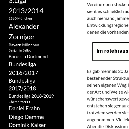
3.Liga
Vereine eben stecken
2013/2014
sieht es schließlich a
auch niemand jammern
1860 München
Alexander
Entwicklungsregionen
denen die vorhandene
Zorniger
Bayern München
Benjamin Bellot
Borussia Dortmund
Bundesliga
Es gab mehr als 20 J
2016/2017
bestehender Struktur
Bundesliga
seinen eigenen Weg, l
2017/2018
der Art und Weise wi
Bundesliga 2018/2019
wünschenswert gewes
Chemnitzer FC
entstehen sie genau d
Daniel Frahn
trotzdem werden sie 
Diego Demme
angenommen. Vielleicht
Dominik Kaiser
Aber die Diskussion d