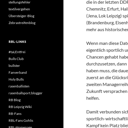
die in der letzten D
stellungsfehler
Chemnitz, Erfurt, Hal
textilvergehen
(Jena, Lok Leipzig) s
Übersteiger-Blog
(Brandenburg, Eisenh
Zebrastreifenblog
mehr aus historische
RBL-LINKS
Wenn man diese Daten
eigentlich sportlich
#taLEntfrei
Chancen gehabt haben
Bulls Club
durchzusetzen, dann 
bullster
haben muss, die daue
Fanverband
zuerst an die Glücks
Holy Bulls
zweiten Managerreih
rasenballisten
Zukunft versprachen u
rasenballsport.blogger
helfen.
RB Blog
RB Leipzig Wiki
Damit verbunden siche
RB-Fans
sportlich-wirtschaft
RBL-Fans Gohlis
Kampf kein Platz bli
RBL-Homepage