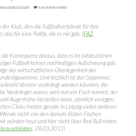
BRAUSEBLOGGER
6 KOMMENTARE
u der Klub, den die Fußballverbände für ihre
 also für eine Politik, die es nie gab. (
FAZ
,
ich die Konsequenz daraus, dass es im ostdeutschen
pziger Fußball keinen nachhaltigen Aufschwung gab.
 Folge der wirtschaftlichen Überlegenheit der
ndesligavereine. Und letztlich ist das Gejammer,
vielleicht Vereine verdrängt werden könnten, die
die Verdränger waren, weil nun ein Fisch kommt, der
tuell Augenhöhe herstellen kann, ziemlich verlogen.
chen Clubs (neben gerade in Leipzig vielen anderen
 Wende nicht von den damals dicken Fischen
wir würden heut und hier nicht über Red Bull reden.
ebrauseblogger
, 28.03.2012)