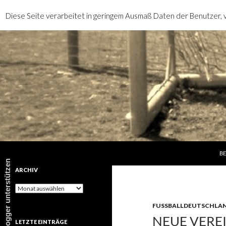
Diese Seite verarbeitet in geringem Ausmaß Daten der Benutzer, v
SP
Suchen
rotebrauseblogger
BE
rotebrauseblogger unterstützen
ARCHIV
Archiv
FUSSBALLDEUTSCHLAN
NEUE VERE
LETZTE EINTRÄGE