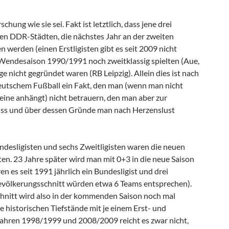
chung wie sie sei. Fakt ist letztlich, dass jene drei
en DDR-Städten, die nächstes Jahr an der zweiten
 werden (einen Erstligisten gibt es seit 2009 nicht
Wendesaison 1990/1991 noch zweitklassig spielten (Aue,
e nicht gegründet waren (RB Leipzig). Allein dies ist nach
eutschem Fußball ein Fakt, den man (wenn man nicht
eine anhängt) nicht betrauern, den man aber zur
s und über dessen Gründe man nach Herzenslust
undesligisten und sechs Zweitligisten waren die neuen
en. 23 Jahre später wird man mit 0+3 in die neue Saison
en es seit 1991 jährlich ein Bundesligist und drei
evölkerungsschnitt würden etwa 6 Teams entsprechen).
chnitt wird also in der kommenden Saison noch mal
ie historischen Tiefstände mit je einem Erst- und
 Jahren 1998/1999 und 2008/2009 reicht es zwar nicht,