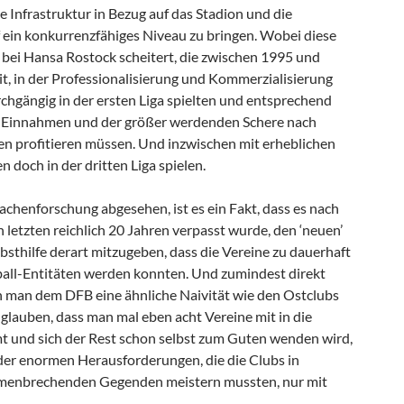
 Infrastruktur in Bezug auf das Stadion und die
ein konkurrenzfähiges Niveau zu bringen. Wobei diese
 bei Hansa Rostock scheitert, die zwischen 1995 und
eit, in der Professionalisierung und Kommerzialisierung
rchgängig in der ersten Liga spielten und entsprechend
Einnahmen und der größer werdenden Schere nach
ten profitieren müssen. Und inzwischen mit erheblichen
n doch in der dritten Liga spielen.
achenforschung abgesehen, ist es ein Fakt, dass es nach
letzten reichlich 20 Jahren verpasst wurde, den ‘neuen’
lbsthilfe derart mitzugeben, dass die Vereine zu dauerhaft
ball-Entitäten werden konnten. Und zumindest direkt
 man dem DFB eine ähnliche Naivität wie den Ostclubs
 glauben, dass man mal eben acht Vereine mit in die
 und sich der Rest schon selbst zum Guten wenden wird,
 der enormen Herausforderungen, die die Clubs in
mmenbrechenden Gegenden meistern mussten, nur mit