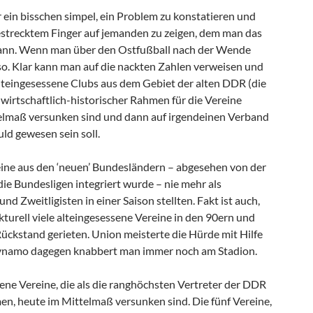
r ein bisschen simpel, ein Problem zu konstatieren und
estrecktem Finger auf jemanden zu zeigen, dem man das
nn. Wenn man über den Ostfußball nach der Wende
h so. Klar kann man auf die nackten Zahlen verweisen und
alteingesessene Clubs aus dem Gebiet der alten DDR (die
wirtschaftlich-historischer Rahmen für die Vereine
elmaß versunken sind und dann auf irgendeinen Verband
uld gewesen sein soll.
reine aus den ‘neuen’ Bundesländern – abgesehen von der
 die Bundesligen integriert wurde – nie mehr als
nd Zweitligisten in einer Saison stellten. Fakt ist auch,
kturell viele alteingesessene Vereine in den 90ern und
Rückstand gerieten. Union meisterte die Hürde mit Hilfe
Dynamo dagegen knabbert man immer noch am Stadion.
 jene Vereine, die als die ranghöchsten Vertreter der DDR
men, heute im Mittelmaß versunken sind. Die fünf Vereine,