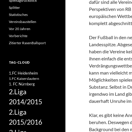
Spieltagsrückblick
dafür sind alle Verei
Splitter
Perspektiven von RB L
Statistisches
europäischen Wettbe
Vereinsbaustellen
komplett abgeschnitt
Vor 20 Jahren
Vorberichte
Der Fußball in den ne
Zitierter RasenBallsport
Landesspitze. Abges
haben die Vereine ke
ihnen einfach die ent
TAG-CLOUD
Verdrängungswettbewe
kann man vielleicht m
1.FC Heidenheim
1.FC Kaiserslautern
Möglichkeiten spielen
1. FC Nürnberg
Substanz. Selbst in D
2.Liga
irgendwo im Land gib
2014/2015
dauerhaft Unruhe im 
2.Liga
Klar, es gibt keine A
2015/2016
beruhen. Deswegen da
Background bei den me