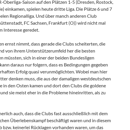
DR-Oberliga-Saison auf den Plätzen 1-5 (Dresden, Rostock,
le) einkamen, spielen heute dritte Liga. Die Plätze 6 und 7
pielen Regionalliga. Und über manch anderen Club
üttenstadt, FC Sachsen, Frankfurt (O)) wird nicht mal
m Interesse geredet.
 ernst nimmt, dass gerade die Clubs scheiterten, die
 und von ihrem Unterstützerumfeld her die besten
 müssten, sich in einer der beiden Bundesligen
kann daraus nur folgern, dass es Bedingungen gegeben
rhaften Erfolg quasi verunmöglichten. Wobei man hier
ritter denken muss, die aus der damaligen westdeutschen
e in den Osten kamen und dort den Clubs die goldene
nd sie meist eher in die Probleme hineinritten, als zu
rlich auch, dass die Clubs fast ausschließlich mit dem
lichen Überlebenskampf beschäftigt waren und in diesem
eb bzw. keinerlei Rücklagen vorhanden waren, um das