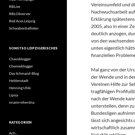
Vereinsumfeld und die
RBLive
Nachwuchsarbeit auf 
RBLObserver
Erklärung spätestens
Red Aces Leipzig
2005, also in einer Z
Schwabenballisten
deutlich anzogen, du
von den wachsenden 
unten eigentlich hät
SONSTSO LEIPZIGERISCHES
finanziellen Probleme
Chaosblogger
Chemieblogger
Mal ganz von der Urs
Das Schmand-Blog
der Wende und in den 
Heldenstadt
Vereinen Hilfe zur Se
Henning Uhle
tragfähigen Profifuß
Lipsia
nach der Wende kann
nnamrreherdna
unterstellen, denn zu
Bundesligen aufnimmt
lässt sich angesichts
KATEGORIEN
wirtschaftlich zusa
Ach…
Naivität erklären.