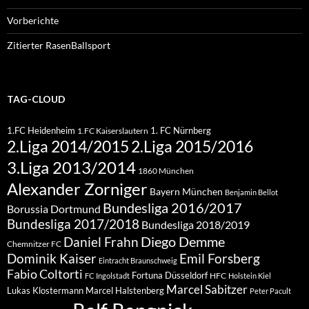
Vorberichte
Zitierter RasenBallsport
TAG-CLOUD
1.FC Heidenheim
1. FC Nürnberg
1.FC Kaiserslautern
2.Liga 2015/2016
2.Liga 2014/2015
3.Liga 2013/2014
1860 München
Alexander Zorniger
Bayern München
Benjamin Bellot
Bundesliga 2016/2017
Borussia Dortmund
Bundesliga 2017/2018
Bundesliga 2018/2019
Diego Demme
Daniel Frahn
Chemnitzer FC
Dominik Kaiser
Emil Forsberg
Eintracht Braunschweig
Fabio Coltorti
Fortuna Düsseldorf
HFC
FC Ingolstadt
Holstein Kiel
Marcel Sabitzer
Lukas Klostermann
Marcel Halstenberg
Peter Pacult