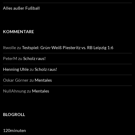
Alles außer Fußball
KOMMENTARE
Itwolle
zu
Testspiel: Grün-Weiß Piesteritz vs. RB Leipzig 1:6
PeterM
zu
Scholz raus!
Henning Uhle
zu
Scholz raus!
Oskar Görner
zu
Mentales
NullAhnung
zu
Mentales
BLOGROLL
120minuten