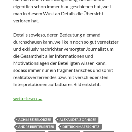
eigentlich schon immer blau geschienen hat, weil
man in diesem Wust an Details die Übersicht
verloren hat.
Details sowieso, deren Bedeutung niemand
durchschauen kann, weil kein noch so gut vernetzter
und exklusiv nachrichtenversorgter Journalist um
die Gesamtheit aller Informationen und
Motivationslagen der Beteiligten wissen kann,
sodass immer nur ein fragmentarisches und somit
realitätsverzerrendes bzw. mit verschiedensten
Interpretationen aufladbares Bild entsteht.
Optionsraum Trainerwahl
weiterlesen
→
ACHIM BEIERLORZER
ALEXANDER ZORNIGER
ANDRÉ BREITENREITER
DIETRICH MATESCHITZ