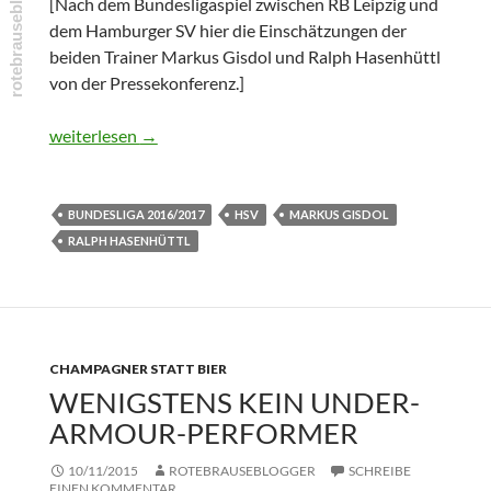
[Nach dem Bundesligaspiel zwischen RB Leipzig und
dem Hamburger SV hier die Einschätzungen der
beiden Trainer Markus Gisdol und Ralph Hasenhüttl
von der Pressekonferenz.]
Pressekonferenz: RB Leipzig vs. Hamburger SV
weiterlesen
→
BUNDESLIGA 2016/2017
HSV
MARKUS GISDOL
RALPH HASENHÜTTL
CHAMPAGNER STATT BIER
WENIGSTENS KEIN UNDER-
ARMOUR-PERFORMER
10/11/2015
ROTEBRAUSEBLOGGER
SCHREIBE
EINEN KOMMENTAR