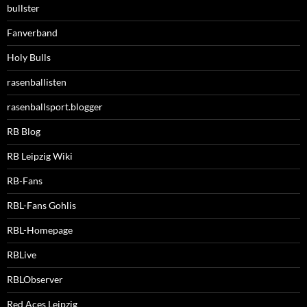
bullster
Fanverband
Holy Bulls
rasenballisten
rasenballsport.blogger
RB Blog
RB Leipzig Wiki
RB-Fans
RBL-Fans Gohlis
RBL-Homepage
RBLive
RBLObserver
Red Aces Leipzig