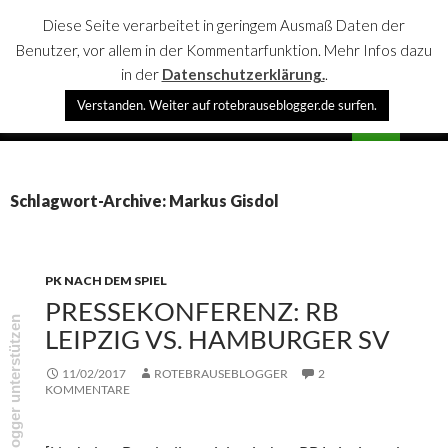
Diese Seite verarbeitet in geringem Ausmaß Daten der
Benutzer, vor allem in der Kommentarfunktion. Mehr Infos dazu
in der
Datenschutzerklärung.
.
Suchen
Verstanden. Weiter auf rotebrauseblogger.de surfen.
rotebrauseblogger
SPRINGE
PRIMÄR
ZUM
MENÜ
INHALT
Schlagwort-Archive: Markus Gisdol
PK NACH DEM SPIEL
PRESSEKONFERENZ: RB
rotebrauseblogger unterstützen
LEIPZIG VS. HAMBURGER SV
11/02/2017
ROTEBRAUSEBLOGGER
2
KOMMENTARE