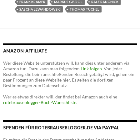
FRANK KRAMER
MARKUS GISDOL
RALF RANGNICK
SASCHA LEWANDOWSKI
THOMAS TUCHEL
AMAZON-AFFILIATE
Wer diese Website unterstützen will, kann dies unter anderem via
Amazon tun. Dazu kann man folgendem
Link folgen
. Von jeder
Bestellung, die beim anschließenden Besuch getätigt wird, gehen ein
paar Prozent an diese Website hier. Es gelten die dortigen
Bestimmungen zum Datenschutz.
Wer es etwas direkter will, der findet bei Amazon auch eine
rotebrauseblogger-Buch-Wunschliste
.
SPENDEN FÜR ROTEBRAUSEBLOGGER.DE VIA PAYPAL
Es gelten die Regeln der Datenverarbeitung des Anbieters.