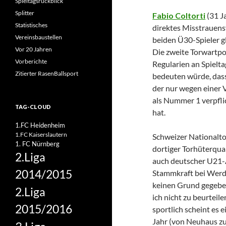
Spieltagsrückblick
Splitter
Fabio Coltorti
(31 Ja
Statistisches
direktes Misstrauens
Vereinsbaustellen
beiden Ü30-Spieler gl
Vor 20 Jahren
Die zweite Torwartpo
Vorberichte
Regularien an Spielta
Zitierter RasenBallsport
bedeuten würde, dass
der nur wegen einer 
als Nummer 1 verpfli
TAG-CLOUD
hat.
1.FC Heidenheim
1.FC Kaiserslautern
Schweizer Nationaltor
1. FC Nürnberg
dortiger Torhüterqua
2.Liga
auch deutscher U21-
2014/2015
Stammkraft bei Werde
keinen Grund gegeben
2.Liga
ich nicht zu beurteil
2015/2016
sportlich scheint es
Jahr (von Neuhaus zu 