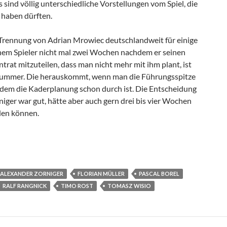
s sind völlig unterschiedliche Vorstellungen vom Spiel, die
 haben dürften.
e Trennung von Adrian Mrowiec deutschlandweit für einige
inem Spieler nicht mal zwei Wochen nachdem er seinen
trat mitzuteilen, dass man nicht mehr mit ihm plant, ist
Nummer. Die herauskommt, wenn man die Führungsspitze
hdem die Kaderplanung schon durch ist. Die Entscheidung
iger war gut, hätte aber auch gern drei bis vier Wochen
den können.
eipzig
ALEXANDER ZORNIGER
FLORIAN MÜLLER
PASCAL BOREL
RALF RANGNICK
TIMO ROST
TOMASZ WISIO