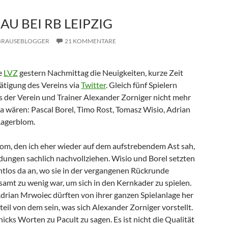
U BEI RB LEIPZIG
BRAUSEBLOGGER
21 KOMMENTARE
ie
LVZ
gestern Nachmittag die Neuigkeiten, kurze Zeit
tätigung des Vereins via
Twitter
. Gleich fünf Spielern
ss der Verein und Trainer Alexander Zorniger nicht mehr
da wären: Pascal Borel, Timo Rost, Tomasz Wisio, Adrian
Lagerblom.
lom, den ich eher wieder auf dem aufstrebendem Ast sah,
idungen sachlich nachvollziehen. Wisio und Borel setzten
htlos da an, wo sie in der vergangenen Rückrunde
samt zu wenig war, um sich in den Kernkader zu spielen.
rian Mrwoiec dürften von ihrer ganzen Spielanlage her
il von dem sein, was sich Alexander Zorniger vorstellt.
cks Worten zu Pacult zu sagen. Es ist nicht die Qualität