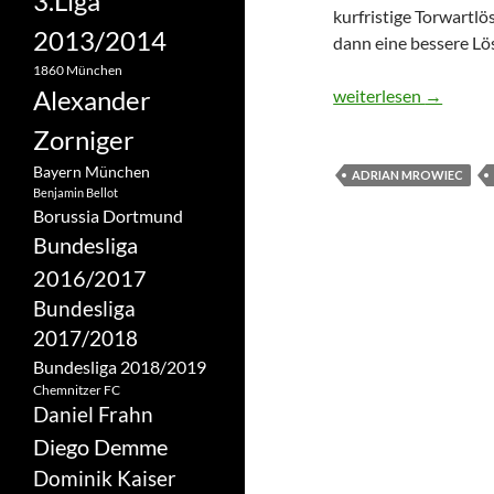
3.Liga
kurfristige Torwartl
2013/2014
dann eine bessere Lös
1860 München
Alexander
Transfers: Fabio Colt
weiterlesen
→
Zorniger
Bayern München
ADRIAN MROWIEC
Benjamin Bellot
Borussia Dortmund
Bundesliga
2016/2017
Bundesliga
2017/2018
Bundesliga 2018/2019
Chemnitzer FC
Daniel Frahn
Diego Demme
Dominik Kaiser