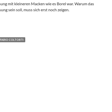
ösung mit kleineren Macken wie es Borel war. Warum das
ung sein soll, muss sich erst noch zeigen.
orti, Adrian Mrowiec
FABIO COLTORTI