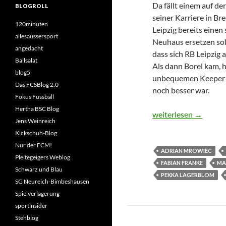
Da fällt einem auf der
BLOGROLL
seiner Karriere in B
120minuten
Leipzig bereits einen
allesaussersport
Neuhaus ersetzen sol
angedacht
dass sich RB Leipzig 
Ballsalat
Als dann Borel kam, 
blog5
unbequemen Keeper g
Das FCSBlog 2.0
noch besser war.
Fokus Fussball
Hertha BSC Blog
Die etwas andere Tra
weiterlesen
→
Jens Weinreich
Kickschuh-Blog
Nur der FCM!
ADRIAN MROWIEC
Pleitegeigers Weblog
FABIAN FRANKE
MA
Schwarz und Blau
PEKKA LAGERBLOM
SG Neureich-Bimbeshausen
Spielverlagerung
sportinsider
Stehblog