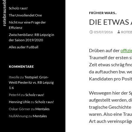
Scholz raus!
FRÜHER WARS..
The Unvollendet One
DIE ETWAS
Nicht nur eine Frage der
Effizienz
05/07/2016
ROTE
Zwischenbilanz: RB Leipzig in
der Saison 2019/2020
Alles außer Fußball
Drüben auf der
offiz
Traumelf der ersten 
Zeit etwas schräg fin
KOMMENTARE
da auftauchen bw. we
Itwolle
zu
Testspiel: Grün-
Kandidaten pro Posit
Weiß Piesteritz vs. RB Leipzig
1:6
Weswegen hier der Sp
PeterM
zu
Scholz raus!
aufgestellt werden, d
Henning Uhle
zu
Scholz raus!
tragische Geschichte 
Oskar Görner
zu
Mentales
waren. Also eine Trau
NullAhnung
zu
Mentales
Art auch vereinspräg