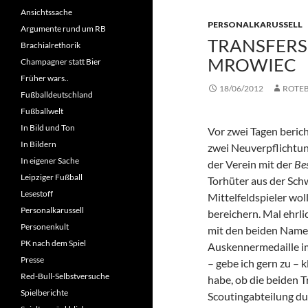
Ansichtssache
PERSONALKARUSSELL
Argumente rund um RB
TRANSFERS:
Brachialrethorik
MROWIEC
Champagner statt Bier
Früher wars..
18/06/2012
ROTE
Fußballdeutschland
Fußballwelt
In Bild und Ton
Vor zwei Tagen beric
In Bildern
zwei Neuverpflichtun
In eigener Sache
der Verein mit der
Be
Leipziger Fußball
Torhüter aus der Sch
Lesestoff
Mittelfeldspieler wol
Personalkarussell
bereichern. Mal ehrli
Personenkult
mit den beiden Name
PK nach dem Spiel
Auskennermedaille im
Presse
– gebe ich gern zu – k
Red-Bull-Selbstversuche
habe, ob die beiden Tr
Spielberichte
Scoutingabteilung du