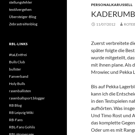
stellungsfehler
PERSONALKARUSSELL
textilvergehen
KADERUMBA
Übersteiger-Blog
Zebrastreifenblog
11/07/2012
ROTE
Zuerst verbreitete d
RBL-LINKS
später folgte die Bes
#taLEntfrei
wurde mitgeteilt, da
Bulls Club
mit ihnen plane. Als 
bullster
Mrowiec und Pekka 
Fanverband
Holy Bulls
Bis auf Pekka Lagerb
rasenballisten
kann ich die Entsche
rasenballsport.blogger
in den Testspielen na
RB Blog
aufhörten. Was insge
RB Leipzig Wiki
Und Timo Rost und Ad
RB-Fans
das komplette Gegente
RBL-Fans Gohlis
Oder um es mit Rangni
RBL-Homepage