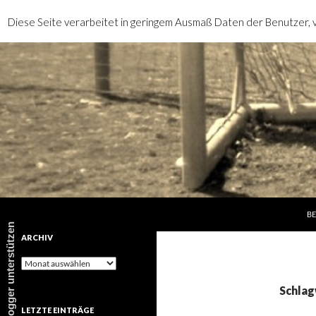
Diese Seite verarbeitet in geringem Ausmaß Daten der Benutzer, v
SP
Suchen
rotebrauseblogger
BE
rotebrauseblogger unterstützen
ARCHIV
Archiv
Schlag
LETZTE EINTRÄGE