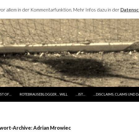
or allem in der Kommentarfunktion. Mehr Infos dazu in der
Datensc
RINGE ZUM INHALT
ST OF…
ROTEBRAUSEBLOGGER… WILL
…IST…
…DISCLAIMS, CLAIMS UND 
wort-Archive: Adrian Mrowiec