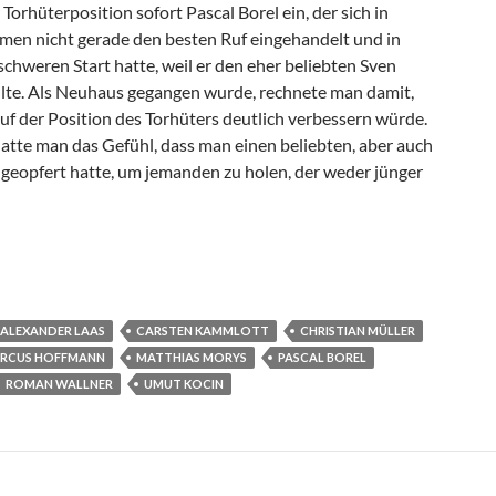
 Torhüterposition sofort Pascal Borel ein, der sich in
remen nicht gerade den besten Ruf eingehandelt und in
 schweren Start hatte, weil er den eher beliebten Sven
lte. Als Neuhaus gegangen wurde, rechnete man damit,
auf der Position des Torhüters deutlich verbessern würde.
hatte man das Gefühl, dass man einen beliebten, aber auch
eopfert hatte, um jemanden zu holen, der weder jünger
umelf
ALEXANDER LAAS
CARSTEN KAMMLOTT
CHRISTIAN MÜLLER
RCUS HOFFMANN
MATTHIAS MORYS
PASCAL BOREL
ROMAN WALLNER
UMUT KOCIN