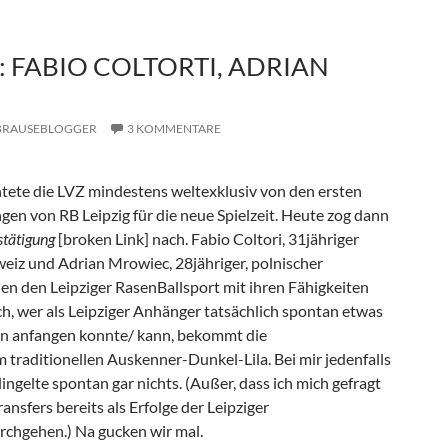
 FABIO COLTORTI, ADRIAN
BRAUSEBLOGGER
3 KOMMENTARE
htete die LVZ mindestens weltexklusiv von den ersten
gen von RB Leipzig für die neue Spielzeit. Heute zog dann
stätigung
[broken Link] nach. Fabio Coltori, 31jähriger
weiz und Adrian Mrowiec, 28jähriger, polnischer
len den Leipziger RasenBallsport mit ihren Fähigkeiten
ch, wer als Leipziger Anhänger tatsächlich spontan etwas
n anfangen konnte/ kann, bekommt die
 traditionellen Auskenner-Dunkel-Lila. Bei mir jedenfalls
lingelte spontan gar nichts. (Außer, dass ich mich gefragt
ansfers bereits als Erfolge der Leipziger
rchgehen.) Na gucken wir mal.