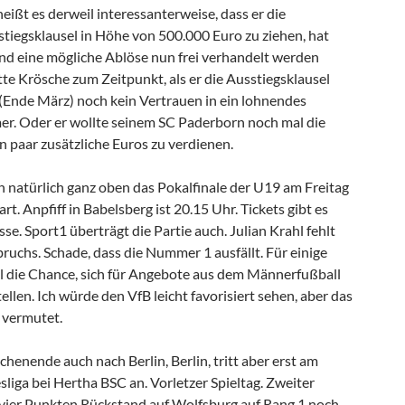
ißt es derweil interessanterweise, dass er die
stiegsklausel in Höhe von 500.000 Euro zu ziehen, hat
und eine mögliche Ablöse nun frei verhandelt werden
te Krösche zum Zeitpunkt, als er die Ausstiegsklausel
(Ende März) noch kein Vertrauen in ein lohnendes
r. Oder er wollte seinem SC Paderborn noch mal die
n paar zusätzliche Euros zu verdienen.
natürlich ganz oben das Pokalfinale der U19 am Freitag
t. Anpfiff in Babelsberg ist 20.15 Uhr. Tickets gibt es
e. Sport1 überträgt die Partie auch. Julian Krahl fehlt
ruchs. Schade, dass die Nummer 1 ausfällt. Für einige
mal die Chance, sich für Angebote aus dem Männerfußball
ellen. Ich würde den VfB leicht favorisiert sehen, aber das
e vermutet.
enende auch nach Berlin, Berlin, tritt aber erst am
liga bei Hertha BSC an. Vorletzer Spieltag. Zweiter
i vier Punkten Rückstand auf Wolfsburg auf Rang 1 noch