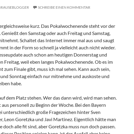
BRAUSEBLOGGER
SCHREIBE EINEN KOMMENTAR
ergleichsweise kurz. Das Pokalwochenende steht vor der
. Genießt den Samstag oder auch Freitag und Samstag,
s mitnehmt. Schaltet das Internet immer mal aus und saugt
mmt in der Form so schnell ja vielleicht auch nicht wieder.
esseupdate auch schon am heutigen Donnerstag und
en Freitag, weil eben langes Pokalwochenende. Ob es im
ht zum Finale gibt, muss ich mal sehen. Kann auch sein,
g und Sonntag einfach nur mitnehme und auskoste und
eiben habe.
 auf dem Platz stehen. Wer das dann wird, wird man sehen.
ut aus personell zu Beginn der Woche. Bei den Bayern
ei unterschiedlich große Fragezeichen hinter Sven
r, Leon Goretzka und Javi Martinez. Eigentlich hätte man
 doch alle fit sind, aber Goretzka muss nun doch passen.
dieser Position spielen kann, ist der Ausfall aber keine