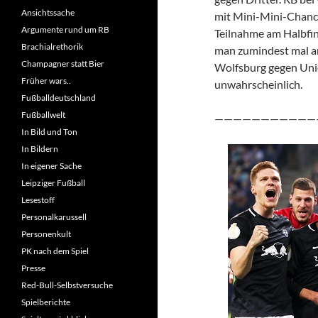
Ansichtssache
mit Mini-Mini-Chance
Argumente rund um RB
Teilnahme am Halbfin
Brachialrethorik
man zumindest mal an
Champagner statt Bier
Wolfsburg gegen Union
Früher wars..
unwahrscheinlich.
Fußballdeutschland
Fußballwelt
———————————
In Bild und Ton
In Bildern
In eigener Sache
Leipziger Fußball
Lesestoff
Personalkarussell
Personenkult
PK nach dem Spiel
Presse
Red-Bull-Selbstversuche
Spielberichte