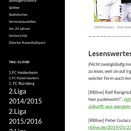
Spieltagsrückblick
Splitter
Statistisches
Vereinsbaustellen
GEPA Pictures – Sven Son
Vor 20 Jahren
———————————
Vorberichte
Zitierter RasenBallsport
Lesenswerte
TAG-CLOUD
(Nicht zwangsläufig me
zu lesen, weil sie auf 
1.FC Heidenheim
welcher Form auch imm
1.FC Kaiserslautern
1. FC Nürnberg
2.Liga
[RBlive] Ralf Rangnic
hier pudelwohl!“:
rbl
2014/2015
zukunft-aus-ganzem-
2.Liga
2015/2016
[RBlive] Peter Gulacs
rblive.de/2019/05/23