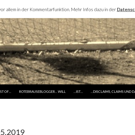
or allem in der Kommentarfunktion. Mehr Infos dazu in der
Datensc
RINGE ZUM INHALT
ST OF…
ROTEBRAUSEBLOGGER… WILL
…IST…
…DISCLAIMS, CLAIMS UND 
05.2019