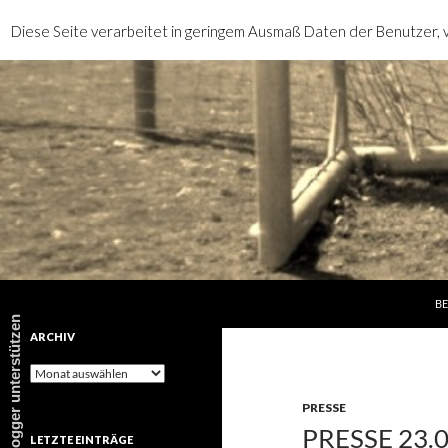
Diese Seite verarbeitet in geringem Ausmaß Daten der Benutzer, v
SP
Suchen
rotebrauseblogger
BE
rotebrauseblogger unterstützen
ARCHIV
Archiv
PRESSE
PRESSE 23.
LETZTE EINTRÄGE