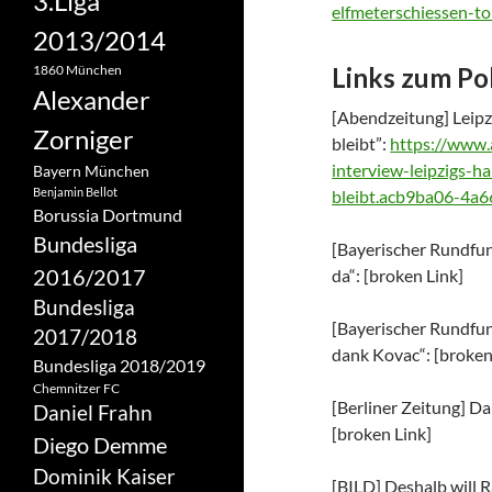
3.Liga
elfmeterschiessen-t
2013/2014
1860 München
Links zum Po
Alexander
[Abendzeitung]
Leipz
Zorniger
bleibt”:
https://www.
interview-leipzigs-
Bayern München
Benjamin Bellot
bleibt.acb9ba06-4a
Borussia Dortmund
Bundesliga
[Bayerischer Rundfun
2016/2017
da“: [broken Link]
Bundesliga
[Bayerischer Rundfun
2017/2018
dank Kovac“: [broken
Bundesliga 2018/2019
Chemnitzer FC
[Berliner Zeitung] D
Daniel Frahn
[broken Link]
Diego Demme
Dominik Kaiser
[BILD] Deshalb will 