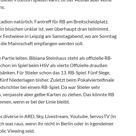
ms.
tadion natürlich. Fantreff für RB am Breitscheidplatz.
n bisschen unklar ist, wer überhaupt dran teilnimmt.
er Festwiese in Leipzig am Samstagabend, wo am Sonntag
 die Mannschaft empfangen werden soll.
e Partie leiten. Bibiana Steinhaus steht als offizielle RB-
chon im Spiel beim HSV als vierte Offizielle draußen
änken. Für Stieler schon das 13. RB-Spiel. Fünf Siege,
ünf Niederlagen bisher. Zuletzt beim Pokalviertelfinale
dsrichter bei einem RB-Spiel. Da war Stieler sehr
, verpasste aber gelbe Karten zu ziehen. Das könnte RB
men, wenn er bei der Linie bleibt.
s diverse in ARD, Sky, Livestream, Youtube, ServusTV (in
ch was raus, wenn ihr nicht in Berlin oder in irgendeiner
lic Viewing seid.