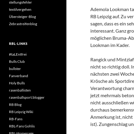
stellungsfehler
Ademola Lookman tau
textilvergehen
RB Leipzig auf. Zu ve
Übersteiger-Blog
sagen, dass es ein seh
Zebrastreifenblog
interessant. Ganz gro
möglichen Bruma-Abg
RBL-LINKS
Lookman im Kader.
#taLEntfrei
Rangick und Mintzlaff
Bulls Club
nicht so richtig doll
bullster
nächsten zwei Wochen
Fanverband
Krösche als Sportdire
Holy Bulls
Verantwortung charma
rasenballisten
jetzt mehrmals betont
rasenballsport.blogger
nicht ausschließen wür
RB Blog
durchaus bemerkensw
RB Leipzig Wiki
Anmerkung ist, nicht
RB-Fans
ist). Zungenschlag un
RBL-Fans Gohlis
RBL-Homepage