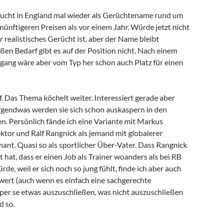
cht in England mal wieder als Gerüchtename rund um
rnünftigeren Preisen als vor einem Jahr. Würde jetzt nicht
r realistisches Gerücht ist, aber der Name bleibt
ßen Bedarf gibt es auf der Position nicht. Nach einem
ang wäre aber vom Typ her schon auch Platz für einen
. Das Thema köchelt weiter. Interessiert gerade aber
. Irgendwas werden sie sich schon auskaspern in den
. Persönlich fände ich eine Variante mit Markus
ktor und Ralf Rangnick als jemand mit globalerer
nt. Quasi so als sportlicher Über-Vater. Dass Rangnick
 hat, dass er einen Job als Trainer woanders als bei RB
de, weil er sich noch so jung fühlt, finde ich aber auch
ert (auch wenn es einfach eine sachgerechte
 per se etwas auszuschließen, was nicht auszuschließen
d so.