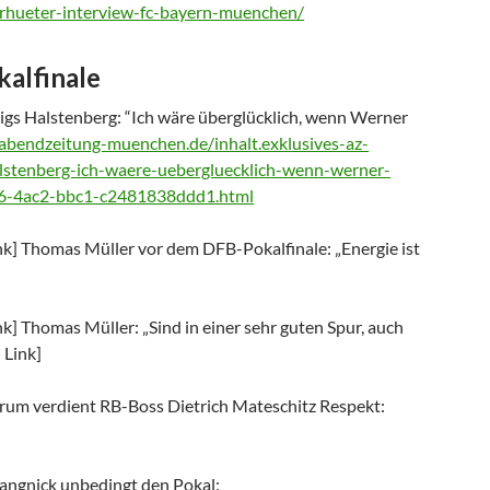
orhueter-interview-fc-bayern-muenchen/
kalfinale
igs Halstenberg: “Ich wäre überglücklich, wenn Werner
abendzeitung-muenchen.de/inhalt.exklusives-az-
halstenberg-ich-waere-uebergluecklich-wenn-werner-
66-4ac2-bbc1-c2481838ddd1.html
k] Thomas Müller vor dem DFB-Pokalfinale: „Energie ist
k] Thomas Müller: „Sind in einer sehr guten Spur, auch
 Link]
arum verdient RB-Boss Dietrich Mateschitz Respekt:
Rangnick unbedingt den Pokal: