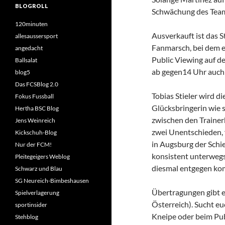
BLOGROLL
Schwächung des Tea
120minuten
Ausverkauft ist das S
allesaussersport
Fanmarsch, bei dem ei
angedacht
Public Viewing auf d
Ballsalat
ab gegen14 Uhr auch
blog5
Das FCSBlog 2.0
Tobias Stieler wird di
Fokus Fussball
Glücksbringerin wie s
Hertha BSC Blog
zwischen den Trainerb
Jens Weinreich
zwei Unentschieden, f
Kickschuh-Blog
in Augsburg der Schie
Nur der FCM!
konsistent unterwegs
Pleitegeigers Weblog
diesmal entgegen kom
Schwarz und Blau
SG Neureich-Bimbeshausen
Übertragungen gibt e
Spielverlagerung
Österreich). Sucht eu
sportinsider
Kneipe oder beim Pub
Stehblog