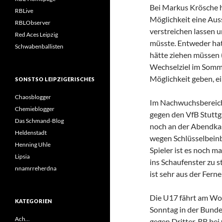
Bei Markus Krösche he
RBLive
Möglichkeit eine Aus
RBLObserver
verstreichen lassen 
Red Aces Leipzig
müsste. Entweder hat
Schwabenballisten
hätte ziehen müssen 
Wechselziel im Somme
Möglichkeit geben, ei
SONSTSO LEIPZIGERISCHES
Chaosblogger
Im Nachwuchsbereich 
Chemieblogger
gegen den VfB Stuttgar
Das Schmand-Blog
noch an der Abendkass
Heldenstadt
wegen Schlüsselbeinb
Henning Uhle
Spieler ist es noch 
Lipsia
ins Schaufenster zu st
nnamrreherdna
ist sehr aus der Fern
Die U17 fährt am Woch
KATEGORIEN
Sonntag in der Bundes
Ach…
gegen Dritter. RB be