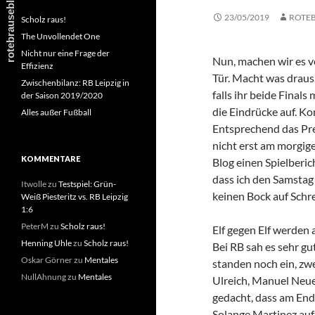
23/05/2019
ROTE
Scholz raus!
The Unvollendet One
Nicht nur eine Frage der
Nun, machen wir es v
Effizienz
Tür. Macht was draus
Zwischenbilanz: RB Leipzig in
falls ihr beide Final
der Saison 2019/2020
die Eindrücke auf. Ko
Alles außer Fußball
Entsprechend das Pr
nicht erst am morgig
KOMMENTARE
Blog einen Spielberic
dass ich den Samsta
Itwolle
zu
Testspiel: Grün-
keinen Bock auf Schr
Weiß Piesteritz vs. RB Leipzig
1:6
PeterM
zu
Scholz raus!
Elf gegen Elf werden
Henning Uhle
zu
Scholz raus!
Bei RB sah es sehr g
Oskar Görner
zu
Mentales
standen noch ein, zw
NullAhnung
zu
Mentales
Ulreich, Manuel Neue
gedacht, dass am Ende
Solange Martinez auf 