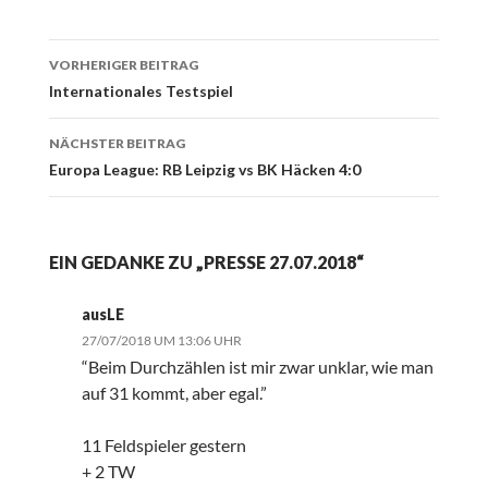
Beitrags-
VORHERIGER BEITRAG
Navigation
Internationales Testspiel
NÄCHSTER BEITRAG
Europa League: RB Leipzig vs BK Häcken 4:0
EIN GEDANKE ZU „PRESSE 27.07.2018“
ausLE
27/07/2018 UM 13:06 UHR
“Beim Durchzählen ist mir zwar unklar, wie man
auf 31 kommt, aber egal.”
11 Feldspieler gestern
+ 2 TW