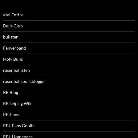
#taLEntfrei
Bulls Club
bullster
Fanverband
Holy Bulls
rasenballisten
rasenballsport.blogger
RB Blog
RB Leipzig Wiki
RB-Fans
RBL-Fans Gohlis
RBL-Homepage