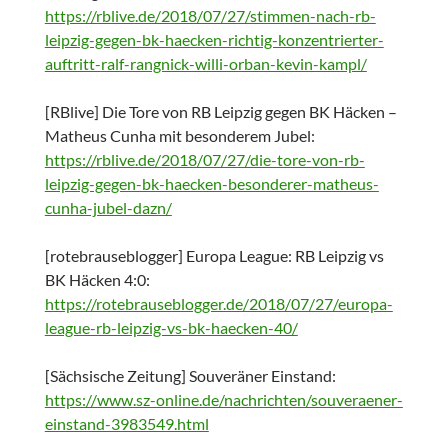
https://rblive.de/2018/07/27/stimmen-nach-rb-
leipzig-gegen-bk-haecken-richtig-konzentrierter-
auftritt-ralf-rangnick-willi-orban-kevin-kampl/
[RBlive] Die Tore von RB Leipzig gegen BK Häcken –
Matheus Cunha mit besonderem Jubel:
https://rblive.de/2018/07/27/die-tore-von-rb-
leipzig-gegen-bk-haecken-besonderer-matheus-
cunha-jubel-dazn/
[rotebrauseblogger] Europa League: RB Leipzig vs
BK Häcken 4:0:
https://rotebrauseblogger.de/2018/07/27/europa-
league-rb-leipzig-vs-bk-haecken-40/
[Sächsische Zeitung] Souveräner Einstand:
https://www.sz-online.de/nachrichten/souveraener-
einstand-3983549.html