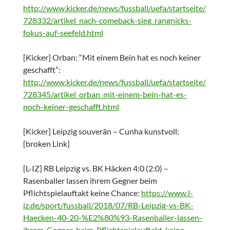
http://www.kicker.de/news/fussball/uefa/startseite/
728332/artikel_nach-comeback-sieg_rangnicks-
fokus-auf-seefeld.html
[Kicker] Orban: “Mit einem Bein hat es noch keiner
geschafft”:
http://www.kicker.de/news/fussball/uefa/startseite/
728345/artikel_orban_mit-einem-bein-hat-es-
noch-keiner-geschafft.html
[Kicker] Leipzig souverän – Cunha kunstvoll:
[broken Link]
[L-IZ] RB Leipzig vs. BK Häcken 4:0 (2:0) –
Rasenballer lassen ihrem Gegner beim
Pflichtspielauftakt keine Chance:
https://www.l-
iz.de/sport/fussball/2018/07/RB-Leipzig-vs-BK-
Haecken-40-20-%E2%80%93-Rasenballer-lassen-
ihrem-Gegner-beim-Pflichtspielauftakt-keine-