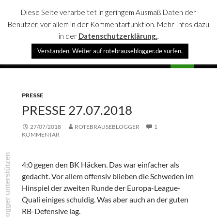
Diese Seite verarbeitet in geringem Ausmaß Daten der
Benutzer, vor allem in der Kommentarfunktion. Mehr Infos dazu
in der
Datenschutzerklärung.
.
Suchen
Verstanden. Weiter auf rotebrauseblogger.de surfen.
rotebrauseblogger
SPRINGE
PRIMÄR
ZUM
MENÜ
INHALT
PRESSE
PRESSE 27.07.2018
27/07/2018
ROTEBRAUSEBLOGGER
1
KOMMENTAR
rotebrauseblogger unterstützen
4:0 gegen den BK Häcken. Das war einfacher als
gedacht. Vor allem offensiv blieben die Schweden im
Hinspiel der zweiten Runde der Europa-League-
Quali einiges schuldig. Was aber auch an der guten
RB-Defensive lag.