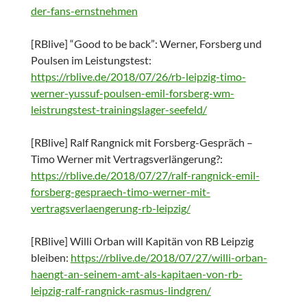
der-fans-ernstnehmen
[RBlive] “Good to be back”: Werner, Forsberg und
Poulsen im Leistungstest:
https://rblive.de/2018/07/26/rb-leipzig-timo-
werner-yussuf-poulsen-emil-forsberg-wm-
leistrungstest-trainingslager-seefeld/
[RBlive] Ralf Rangnick mit Forsberg-Gespräch –
Timo Werner mit Vertragsverlängerung?:
https://rblive.de/2018/07/27/ralf-rangnick-emil-
forsberg-gespraech-timo-werner-mit-
vertragsverlaengerung-rb-leipzig/
[RBlive] Willi Orban will Kapitän von RB Leipzig
bleiben:
https://rblive.de/2018/07/27/willi-orban-
haengt-an-seinem-amt-als-kapitaen-von-rb-
leipzig-ralf-rangnick-rasmus-lindgren/