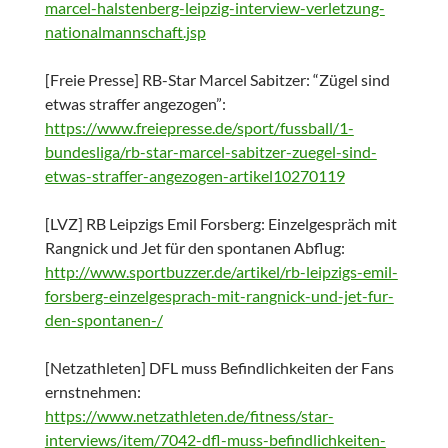
marcel-halstenberg-leipzig-interview-verletzung-
nationalmannschaft.jsp
[Freie Presse] RB-Star Marcel Sabitzer: “Zügel sind
etwas straffer angezogen”:
https://www.freiepresse.de/sport/fussball/1-
bundesliga/rb-star-marcel-sabitzer-zuegel-sind-
etwas-straffer-angezogen-artikel10270119
[LVZ] RB Leipzigs Emil Forsberg: Einzelgespräch mit
Rangnick und Jet für den spontanen Abflug:
http://www.sportbuzzer.de/artikel/rb-leipzigs-emil-
forsberg-einzelgesprach-mit-rangnick-und-jet-fur-
den-spontanen-/
[Netzathleten] DFL muss Befindlichkeiten der Fans
ernstnehmen:
https://www.netzathleten.de/fitness/star-
interviews/item/7042-dfl-muss-befindlichkeiten-