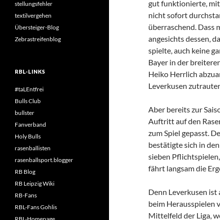
gut funktionierte, mi
stellungsfehler
nicht sofort durchsta
textilvergehen
überraschend. Dass m
Übersteiger-Blog
angesichts dessen, 
Zebrastreifenblog
spielte, auch keine g
Bayer in der breiter
RBL-LINKS
Heiko Herrlich abzuar
Leverkusen zutrauten
#taLEntfrei
Bulls Club
Aber bereits zur Sai
bullster
Auftritt auf den Rase
Fanverband
zum Spiel gepasst. D
Holy Bulls
bestätigte sich in de
rasenballisten
sieben Pflichtspielen
rasenballsport.blogger
fährt langsam die Er
RB Blog
RB Leipzig Wiki
Denn Leverkusen ist
RB-Fans
beim Herausspielen v
RBL-Fans Gohlis
Mittelfeld der Liga, 
RBL-Homepage