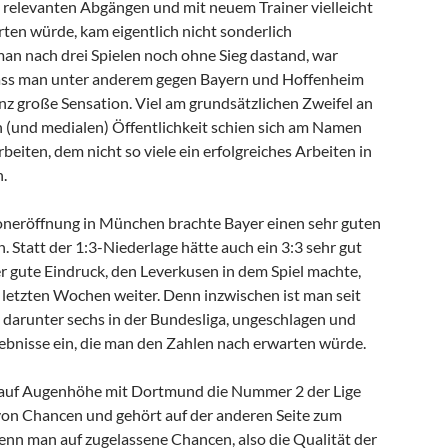
t relevanten Abgängen und mit neuem Trainer vielleicht
rten würde, kam eigentlich nicht sonderlich
an nach drei Spielen noch ohne Sieg dastand, war
dass man unter anderem gegen Bayern und Hoffenheim
anz große Sensation. Viel am grundsätzlichen Zweifel an
en (und medialen) Öffentlichkeit schien sich am Namen
beiten, dem nicht so viele ein erfolgreiches Arbeiten in
.
soneröffnung in München brachte Bayer einen sehr guten
n. Statt der 1:3-Niederlage hätte auch ein 3:3 sehr gut
er gute Eindruck, den Leverkusen in dem Spiel machte,
n letzten Wochen weiter. Denn inzwischen ist man seit
, darunter sechs in der Bundesliga, ungeschlagen und
gebnisse ein, die man den Zahlen nach erwarten würde.
 auf Augenhöhe mit Dortmund die Nummer 2 der Lige
on Chancen und gehört auf der anderen Seite zum
wenn man auf zugelassene Chancen, also die Qualität der