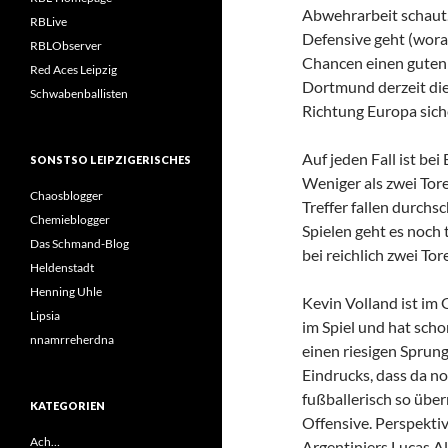
Abwehrarbeit schaut
RBLive
Defensive geht (wora
RBLObserver
Chancen einen guten 
Red Aces Leipzig
Dortmund derzeit di
Schwabenballisten
Richtung Europa siche
Auf jeden Fall ist be
SONSTSO LEIPZIGERISCHES
Weniger als zwei Tore 
Chaosblogger
Treffer fallen durchs
Chemieblogger
Spielen geht es noch 
Das Schmand-Blog
bei reichlich zwei Tor
Heldenstadt
Henning Uhle
Kevin Volland ist im 
Lipsia
im Spiel und hat scho
nnamrreherdna
einen riesigen Sprun
Eindrucks, dass da n
fußballerisch so über
KATEGORIEN
Offensive. Perspekti
Ach…
Argentiniers Lucas A