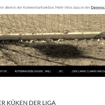
or allem in der Kommentarfunktion. Mehr Infos dazu in der
Datensc
RINGE ZUM INHALT
ST OF…
ROTEBRAUSEBLOGGER… WILL
…IST…
…DISCLAIMS, CLAIMS UND 
ER KÜKEN DER LIGA