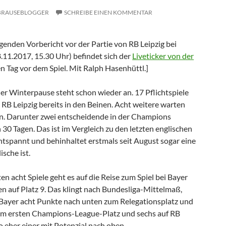
BRAUSEBLOGGER
SCHREIBE EINEN KOMMENTAR
genden Vorbericht vor der Partie von RB Leipzig bei
.11.2017, 15.30 Uhr) befindet sich der
Liveticker von der
n Tag vor dem Spiel. Mit Ralph Hasenhüttl.]
der Winterpause steht schon wieder an. 17 Pflichtspiele
 RB Leipzig bereits in den Beinen. Acht weitere warten
n. Darunter zwei entscheidende in der Champions
n 30 Tagen. Das ist im Vergleich zu den letzten englischen
tspannt und behinhaltet erstmals seit August sogar eine
ische ist.
en acht Spiele geht es auf die Reise zum Spiel bei Bayer
en auf Platz 9. Das klingt nach Bundesliga-Mittelmaß,
ür Bayer acht Punkte nach unten zum Relegationsplatz und
zum ersten Champions-League-Platz und sechs auf RB
lso eher einer mit Potenzial nach oben.