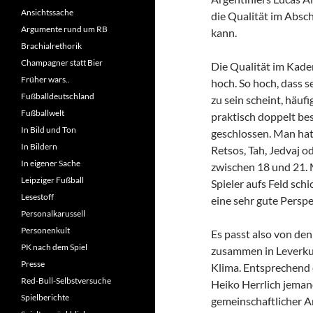
Ansichtssache
die Qualität im Absc
Argumente rund um RB
kann.
Brachialrethorik
Champagner statt Bier
Die Qualität im Kade
Früher wars..
hoch. So hoch, dass s
Fußballdeutschland
zu sein scheint, häufi
Fußballwelt
praktisch doppelt bes
In Bild und Ton
geschlossen. Man hat
In Bildern
Retsos, Tah, Jedvaj o
In eigener Sache
zwischen 18 und 21. M
Leipziger Fußball
Spieler aufs Feld sch
Lesestoff
eine sehr gute Perspe
Personalkarussell
Personenkult
Es passt also von den
PK nach dem Spiel
zusammen in Leverkus
Presse
Klima. Entsprechend 
Red-Bull-Selbstversuche
Heiko Herrlich jeman
Spielberichte
gemeinschaftlicher Ar