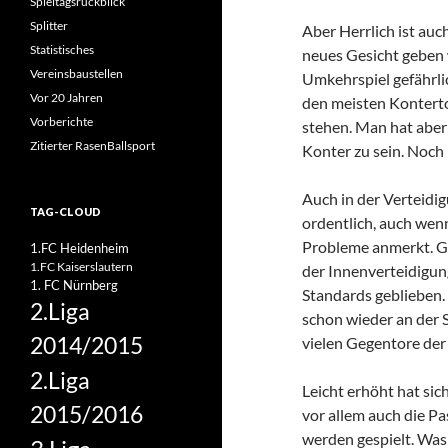
Spieltagsrückblick
Splitter
Aber Herrlich ist auc
Statistisches
neues Gesicht geben 
Vereinsbaustellen
Umkehrspiel gefährli
Vor 20 Jahren
den meisten Konterto
Vorberichte
stehen. Man hat aber 
Zitierter RasenBallsport
Konter zu sein. Noch 
Auch in der Verteidig
TAG-CLOUD
ordentlich, auch wen
Probleme anmerkt. Ge
1.FC Heidenheim
1.FC Kaiserslautern
der Innenverteidigung
1. FC Nürnberg
Standards geblieben.
2.Liga
schon wieder an der 
2014/2015
vielen Gegentore der
2.Liga
Leicht erhöht hat sic
2015/2016
vor allem auch die P
werden gespielt. Was 