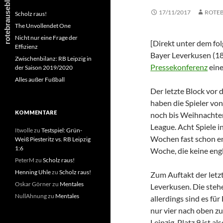
17/11/2017
ROTE
Scholz raus!
The Unvollendet One
Nicht nur eine Frage der
[Direkt unter dem fol
Effizienz
Bayer Leverkusen (18
Zwischenbilanz: RB Leipzig in
Pressekonferenz
eine
der Saison 2019/2020
Alles außer Fußball
Der letzte Block vor 
haben die Spieler von
KOMMENTARE
noch bis Weihnachte
League. Acht Spiele i
Itwolle
zu
Testspiel: Grün-
Wochen fast schon en
Weiß Piesteritz vs. RB Leipzig
1:6
Woche, die keine engl
PeterM
zu
Scholz raus!
Henning Uhle
zu
Scholz raus!
Zum Auftakt der letzt
Oskar Görner
zu
Mentales
Leverkusen. Die steh
NullAhnung
zu
Mentales
allerdings sind es f
nur vier nach oben 
Leipzig. Platz 9 ist a