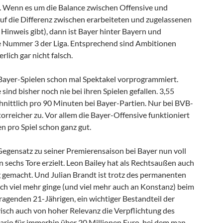
. Wenn es um die Balance zwischen Offensive und
uf die Differenz zwischen erarbeiteten und zugelassenen
Hinweis gibt), dann ist Bayer hinter Bayern und
e Nummer 3 der Liga. Entsprechend sind Ambitionen
rlich gar nicht falsch.
i Bayer-Spielen schon mal Spektakel vorprogrammiert.
sind bisher noch nie bei ihren Spielen gefallen. 3,55
chnittlich pro 90 Minuten bei Bayer-Partien. Nur bei BVB-
torreicher zu. Vor allem die Bayer-Offensive funktioniert
en pro Spiel schon ganz gut.
Gegensatz zu seiner Premierensaison bei Bayer nun voll
n sechs Tore erzielt. Leon Bailey hat als Rechtsaußen auch
g gemacht. Und Julian Brandt ist trotz des permanenten
och viel mehr ginge (und viel mehr auch an Konstanz) beim
ragenden 21-Jährigen, ein wichtiger Bestandteil der
visch auch von hoher Relevanz die Verpflichtung des
lario für immerhin über 20 Millionen Euro, bei dem man