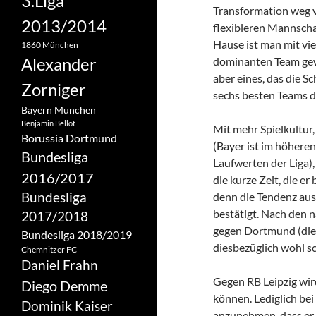
3.Liga
Transformation weg 
2013/2014
flexibleren Mannscha
Hause ist man mit vie
1860 München
Alexander
dominanten Team gewo
aber eines, das die S
Zorniger
sechs besten Teams d
Bayern München
Benjamin Bellot
Mit mehr Spielkultur
Borussia Dortmund
(Bayer ist im höhere
Bundesliga
Laufwerten der Liga),
2016/2017
die kurze Zeit, die er
Bundesliga
denn die Tendenz au
bestätigt. Nach den n
2017/2018
gegen Dortmund (die 
Bundesliga 2018/2019
diesbezüglich wohl s
Chemnitzer FC
Daniel Frahn
Gegen RB Leipzig wir
Diego Demme
können. Lediglich bei
Dominik Kaiser
anzunehmen, dass er 