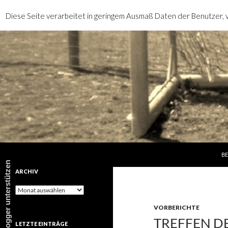
Diese Seite verarbeitet in geringem Ausmaß Daten der Benutzer, v
SP
Suchen
rotebrauseblogger
BE
rotebrauseblogger unterstützen
ARCHIV
Archiv
VORBERICHTE
TREFFEN D
LETZTE EINTRÄGE