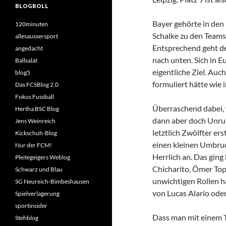
BLOGROLL
Bayer gehörte in den
120minuten
Schalke zu den Teams,
allesaussersport
Entsprechend geht de
angedacht
nach unten. Sich in E
Ballsalat
eigentliche Ziel. Auch
blog5
formuliert hätte wie 
Das FCSBlog 2.0
Fokus Fussball
Überraschend dabei, 
Hertha BSC Blog
dann aber doch Unruhe
Jens Weinreich
letztlich Zwölfter e
Kickschuh-Blog
einen kleinen Umbruc
Nur der FCM!
Herrlich an. Das gin
Pleitegeigers Weblog
Chicharito, Ömer Top
Schwarz und Blau
unwichtigen Rollen h
SG Neureich-Bimbeshausen
von Lucas Alario oder
Spielverlagerung
sportinsider
Dass man mit einem Te
Stehblog