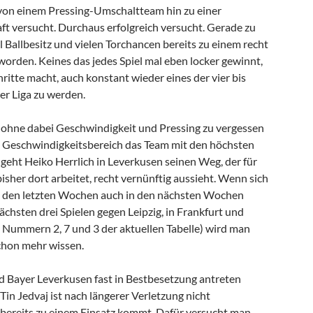
von einem Pressing-Umschaltteam hin zu einer
ft versucht. Durchaus erfolgreich versucht. Gerade zu
l Ballbesitz und vielen Torchancen bereits zu einem recht
rden. Keines das jedes Spiel mal eben locker gewinnt,
chritte macht, auch konstant wieder eines der vier bis
er Liga zu werden.
, ohne dabei Geschwindigkeit und Pressing zu vergessen
n Geschwindigkeitsbereich das Team mit den höchsten
 geht Heiko Herrlich in Leverkusen seinen Weg, der für
 bisher dort arbeitet, recht vernünftig aussieht. Wenn sich
s den letzten Wochen auch in den nächsten Wochen
ächsten drei Spielen gegen Leipzig, in Frankfurt und
Nummern 2, 7 und 3 der aktuellen Tabelle) wird man
chon mehr wissen.
d Bayer Leverkusen fast in Bestbesetzung antreten
 Tin Jedvaj ist nach längerer Verletzung nicht
bereits zu einem Einsatz kommt. Dafür versucht man