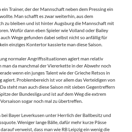
h ein Trainer, der der Mannschaft neben dem Pressing ein
wollte. Man schafft es zwar weiterhin, aus dem
ch zu bleiben und ist hinter Augsburg die Mannschaft mit
ren. Wofür dann eben Spieler wie Volland oder Bailey
auch Wege gefunden dabei selbst nicht so anfällig für
kein einziges Kontertor kassierte man diese Saison.
ung normaler Angriffssituationen agiert man relativ
n man da manchmal der Viererkette in der Abwehr noch
rade wenn ein junges Talent wie der Grieche Retsos in
 agiert. Problembereich ist vor allem das Verteidigen von
 Da steht man auch diese Saison mit sieben Gegentreffern
Spitze der Bundesliga und ist auf dem Weg die extrem
 Vorsaison sogar noch mal zu übertreffen.
h bei Bayer Leverkusen unter Herrlich der Ballbesitz und
assquote. Weniger lange Bälle, dafür mehr kurze Pässe
darauf verweist, dass man wie RB Leipzig ein wenig die